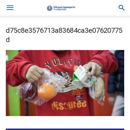
d75c8e3576713a83684ca3e07620775
d