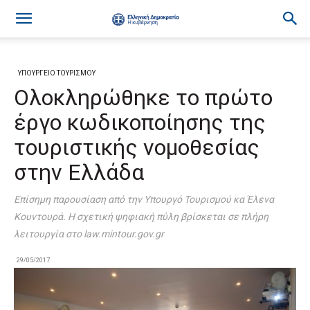
ΥΠΟΥΡΓΕΙΟ ΤΟΥΡΙΣΜΟΥ
Ολοκληρώθηκε το πρώτο
έργο κωδικοποίησης της
τουριστικής νομοθεσίας
στην Ελλάδα
Επίσημη παρουσίαση από την Υπουργό Τουρισμού κα Έλενα
Κουντουρά. Η σχετική ψηφιακή πύλη βρίσκεται σε πλήρη
λειτουργία στο law.mintour.gov.gr
29/05/2017