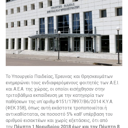
Το Υπουργείο Παιδείας, Έρευνας και Θρησκευμάτων
ενημερώνει τους ενδιαφερόμενους φοιτητές των Α.Ε.Ι.
και Α.Ε.Α. της χώρας, οι οποίοι εισήχθησαν στην
τριτοβάθμια εκπαίδευση με την κατηγορία των
παθήσεων της υπ΄αριθμ.Φ151/17897/Β6/2014 Κ.Υ.Α.
(ΦΕΚ 358), όπως αυτή εκάστοτε τροποποιείται ή
αντικαθίσταται, σε ποσοστό 5% καθ’ υπέρβαση του
αριθμού εισακτέων και χωρίς εξετάσεις, ότι από
την
Πέμπτη 1 Νοεμβρίου 2018 έως και την Πέμπτη 8