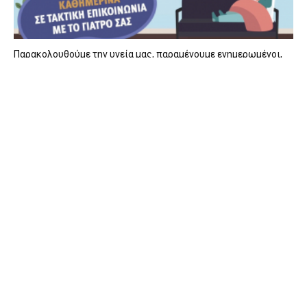
Παρακολουθούμε την υγεία μας, παραμένουμε ενημερωμένοι,
μένουμε ασφαλείς.
01/04/2020
Οδηγίες για τους συμπολίτες μας που νοσούν στο σπίτι με
ήπια συμπτώματα αλλά και για όσους τους φροντίζουν.
Παρακολουθούμε την υγεία μας, παραμένουμε ενημερωμένοι,
μένουμε ασφαλείς. Για περισσότερες
πληροφορίες:https://eody.gov.gr/neos-koronoios-covid-19-
odigies-gia-frontida-ypoptoy-kroysmatos-sto-spiti/