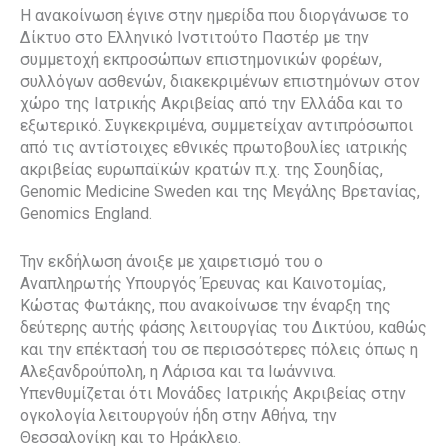
Η ανακοίνωση έγινε στην ημερίδα που διοργάνωσε το
Δίκτυο στο Ελληνικό Ινστιτούτο Παστέρ με την
συμμετοχή εκπροσώπων επιστημονικών φορέων,
συλλόγων ασθενών, διακεκριμένων επιστημόνων στον
χώρο της Ιατρικής Ακριβείας από την Ελλάδα και το
εξωτερικό. Συγκεκριμένα, συμμετείχαν αντιπρόσωποι
από τις αντίστοιχες εθνικές πρωτοβουλίες ιατρικής
ακριβείας ευρωπαϊκών κρατών π.χ. της Σουηδίας,
Genomic Medicine Sweden και της Μεγάλης Βρετανίας,
Genomics England.
Την εκδήλωση άνοιξε με χαιρετισμό του ο
Αναπληρωτής Υπουργός Έρευνας και Καινοτομίας,
Κώστας Φωτάκης, που ανακοίνωσε την έναρξη της
δεύτερης αυτής φάσης λειτουργίας του Δικτύου, καθώς
και την επέκτασή του σε περισσότερες πόλεις όπως η
Αλεξανδρούπολη, η Λάρισα και τα Ιωάννινα.
Υπενθυμίζεται ότι Μονάδες Ιατρικής Ακριβείας στην
ογκολογία λειτουργούν ήδη στην Αθήνα, την
Θεσσαλονίκη και το Ηράκλειο.