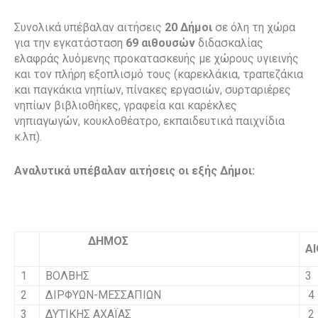
Συνολικά υπέβαλαν αιτήσεις
20 Δήμοι
σε όλη τη χώρα
για την εγκατάσταση
69 αιθουσών
διδασκαλίας
ελαφράς λυόμενης προκατασκευής με χώρους υγιεινής
και τον πλήρη εξοπλισμό τους (καρεκλάκια, τραπεζάκια
και παγκάκια νηπίων, πίνακες εργασιών, συρταριέρες
νηπίων βιβλιοθήκες, γραφεία και καρέκλες
νηπιαγωγών, κουκλοθέατρο, εκπαιδευτικά παιχνίδια
κ.λπ).
Αναλυτικά υπέβαλαν αιτήσεις οι εξής Δήμοι:
ΔΗΜΟΣ
Α
1
ΒΟΛΒΗΣ
3
2
ΔΙΡΦΥΩΝ-ΜΕΣΣΑΠΙΩΝ
4
3
ΔΥΤΙΚΗΣ ΑΧΑΪΑΣ
2