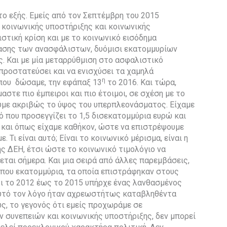
το εξής. Εμείς από τον Σεπτέμβρη του 2015
κοινωνικής υποστήριξης και κοινωνικής
στική κρίση και με το κοινωνικό εισόδημα
ασης των ανασφάλιστων, δυόμισι εκατομμυρίων
. Και με μία μεταρρύθμιση στο ασφαλιστικό
προστατεύσει και να ενισχύσει τα χαμηλά
η
 που δώσαμε, την εφάπαξ 13
το 2016. Και τώρα,
μαστε πιο έμπειροι και πιο έτοιμοι, σε σχέση με το
ουμε ακριβώς το ύψος του υπερπλεονάσματος. Είχαμε
 που προσεγγίζει το 1,5 δισεκατομμύρια ευρώ και
 και όπως είχαμε καθήκον, ώστε να επιστρέψουμε
 Τι είναι αυτό; Είναι το κοινωνικό μέρισμα, είναι η
ης ΔΕΗ, έτσι ώστε το κοινωνικό τιμολόγιο να
εται σήμερα. Και μια σειρά από άλλες παρεμβάσεις,
ίπου εκατομμύρια, τα οποία επιστράφηκαν στους
τι το 2012 έως το 2015 υπήρχε ένας λανθασμένος
αυτό τον λόγο ήταν αχρεωστήτως καταβληθέντα
ς, το γεγονός ότι εμείς προχωράμε σε
συνεπειών και κοινωνικής υποστήριξης, δεν μπορεί