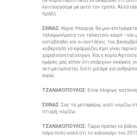
σε καμία περίπτωση να θεωρηθεί ότι αποτ
λειτουργούμε με αυτό τον τρόπο. Αλλά σας
πράξη.
ΣΧΙΝΑΣ:
Κύριε Υπουργέ, θα μου επιτρέψετ
τηλεφωνήματα τον τελευταίο καιρό –και μ
καταβληθεί και οι συντάξεις του Δεκεμβρ
κυβέρνηση να εφαρμόζει, έχει γίνει περικ
χαμηλοσυνταξιούχων. Και η κυρία Αχτσιόγλ
ημέρες μας είπαν ότι υπάρχουν σκέψεις γ
αντιμετωπιστεί, διότι μιλάμε για ανθρώπο
ευρώ.
ΤΖΑΝΑΚΟΠΟΥΛΟΣ:
Είναι πλήρως κατανοη
ΣΧΙΝΑΣ:
Σας το μεταφέρω, γιατί νομίζω ότι
στιγμή, νομίζω.
ΤΖΑΝΑΚΟΠΟΥΛΟΣ:
Τώρα πρέπει να βάλου
πάρα πολύ καλά ότι το καλοκαίρι του 201