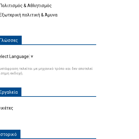
Πολιτισμός & Αθλητισμός
Εξωτερική πολιτική & Άμυνα
Γλώσσες
elect Language
▼
μετάφραση τελείται με μηχανικό τρόπο και δεν αποτελεί
ίσημη εκδοχή.
Εργαλεία
τικέτες
Ιστορικό