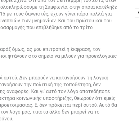
 κύριε Σχινά. Ότι από τον Σεπτέμβρη του 2015, όταν
α ολοκληρώσουμε τη Συμφωνία, στην οποία κατέληξε
Ισ
15 με τους δανειστές, έχουν γίνει πάρα πολλά για
νεπειών των μνημονίων. Και του πρώτου και του
ροσαρμογής που επιβλήθηκε από το τρίτο
αράζ όμως, ας μου επιτραπεί η έκφραση, τον
ιοι φτάνουν στο σημείο να μιλούν για προεκλογικές
ρί αυτού. Δεν μπορούν να κατανοήσουν τη λογική
τανοήσουν την πολιτική της τοποθέτηση, δεν
ης αναφορές. Και γι’ αυτό τον λόγο οποτεδήποτε
κτήρα κοινωνικής υποστήριξης, θεωρούν ότι εμείς
ροετοιμασίας. Ε, δεν πρόκειται περί αυτού. Αυτό θα
τον λόγο μας, τίποτα άλλο δεν μπορεί να το
ρόνου.