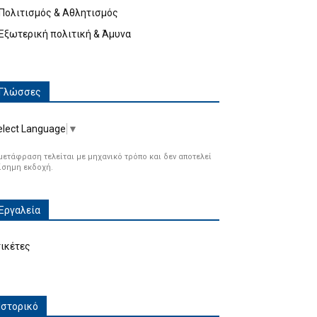
Πολιτισμός & Αθλητισμός
Εξωτερική πολιτική & Άμυνα
Γλώσσες
elect Language
▼
μετάφραση τελείται με μηχανικό τρόπο και δεν αποτελεί
ίσημη εκδοχή.
Εργαλεία
τικέτες
Ιστορικό