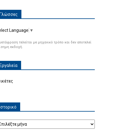
Γλώσσες
elect Language
▼
μετάφραση τελείται με μηχανικό τρόπο και δεν αποτελεί
ίσημη εκδοχή.
Εργαλεία
τικέτες
Ιστορικό
τορικό