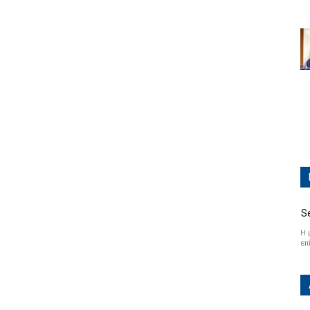
S
Η 
επ