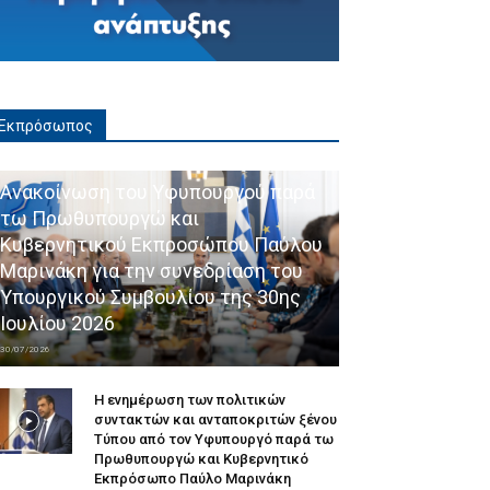
Εκπρόσωπος
Ανακοίνωση του Υφυπουργού παρά
τω Πρωθυπουργώ και
Κυβερνητικού Εκπροσώπου Παύλου
Μαρινάκη για την συνεδρίαση του
Υπουργικού Συμβουλίου της 30ης
Ιουλίου 2026
30/07/2026
Η ενημέρωση των πολιτικών
συντακτών και ανταποκριτών ξένου
Τύπου από τον Υφυπουργό παρά τω
Πρωθυπουργώ και Κυβερνητικό
Εκπρόσωπο Παύλο Μαρινάκη