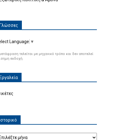
Γλώσσες
elect Language
▼
μετάφραση τελείται με μηχανικό τρόπο και δεν αποτελεί
ίσημη εκδοχή.
Εργαλεία
τικέτες
Ιστορικό
τορικό