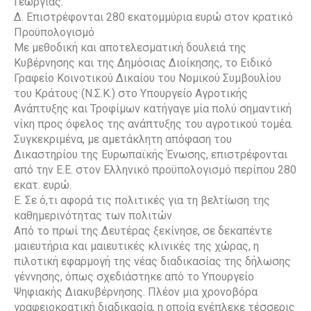
Γεωργίας.
Δ. Επιστρέφονται 280 εκατομμύρια ευρώ στον κρατικό
Προϋπολογισμό
Με μεθοδική και αποτελεσματική δουλειά της
Κυβέρνησης και της Δημόσιας Διοίκησης, το Ειδικό
Γραφείο Κοινοτικού Δικαίου του Νομικού Συμβουλίου
του Κράτους (Ν.Σ.Κ.) στο Υπουργείο Αγροτικής
Ανάπτυξης και Τροφίμων κατήγαγε μία πολύ σημαντική
νίκη προς όφελος της ανάπτυξης του αγροτικού τομέα.
Συγκεκριμένα, με αμετάκλητη απόφαση του
Δικαστηρίου της Ευρωπαϊκής Ένωσης, επιστρέφονται
από την Ε.Ε. στον Ελληνικό προϋπολογισμό περίπου 280
εκατ. ευρώ.
Ε. Σε ό,τι αφορά τις πολιτικές για τη βελτίωση της
καθημερινότητας των πολιτών
Από το πρωί της Δευτέρας ξεκίνησε, σε δεκαπέντε
μαιευτήρια και μαιευτικές κλινικές της χώρας, η
πιλοτική εφαρμογή της νέας διαδικασίας της δήλωσης
γέννησης, όπως σχεδιάστηκε από το Υπουργείο
Ψηφιακής Διακυβέρνησης. Πλέον μια χρονοβόρα
γραφειοκρατική διαδικασία, η οποία ενέπλεκε τέσσερις