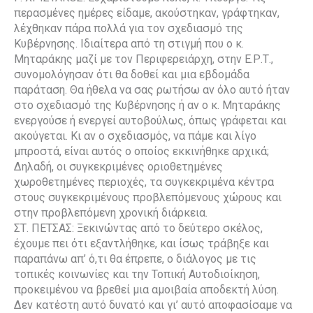
περασμένες ημέρες είδαμε, ακούστηκαν, γράφτηκαν,
λέχθηκαν πάρα πολλά για τον σχεδιασμό της
Κυβέρνησης. Ιδιαίτερα από τη στιγμή που ο κ.
Μηταράκης μαζί με τον Περιφερειάρχη, στην Ε.Ρ.Τ.,
συνομολόγησαν ότι θα δοθεί και μια εβδομάδα
παράταση. Θα ήθελα να σας ρωτήσω αν όλο αυτό ήταν
στο σχεδιασμό της Κυβέρνησης ή αν ο κ. Μηταράκης
ενεργούσε ή ενεργεί αυτοβούλως, όπως γράφεται και
ακούγεται. Κι αν ο σχεδιασμός, να πάμε και λίγο
μπροστά, είναι αυτός ο οποίος εκκινήθηκε αρχικά;
Δηλαδή, οι συγκεκριμένες οριοθετημένες
χωροθετημένες περιοχές, τα συγκεκριμένα κέντρα
στους συγκεκριμένους προβλεπόμενους χώρους και
στην προβλεπόμενη χρονική διάρκεια.
ΣΤ. ΠΕΤΣΑΣ: Ξεκινώντας από το δεύτερο σκέλος,
έχουμε πει ότι εξαντλήθηκε, και ίσως τράβηξε και
παραπάνω απ’ ό,τι θα έπρεπε, ο διάλογος με τις
τοπικές κοινωνίες και την Τοπική Αυτοδιοίκηση,
προκειμένου να βρεθεί μια αμοιβαία αποδεκτή λύση.
Δεν κατέστη αυτό δυνατό και γι’ αυτό αποφασίσαμε να