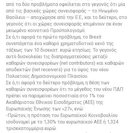
από τα δύο προβλήματα οφείλεται στο γεγονός ότι μία
από τις βασικές χώρες συνεισφοράς – το Ηνωμένο
Βασίλειο – αποχώρησε από την Ε.Ε., και το δεύτερο, στο
γεγονός ότι οι χώρες συνεισφοράς επιμένουν σε έναν
μειωμένο κοινοτικό Προϋπολογισμό.
Σε ό,τι αφορά το πρώτο πρόβλημα, το Brexit
συνεπάγεται ένα καθαρό χρηματοδοτικό κενό της
τάξεως των 10 δισεκατ. ευρώ ετησίως. Το γεγονός
αυτό δυσκολεύει τις διαπραγματεύσεις μεταξύ
καθαρών συνεισφορέων (net contributors) και καθαρών
αποδεκτών (net receivers) για το ύψος του νέου
Πολυετούς Δημοσιονομικού Πλαισίου.
Σε ό,τι αφορά το δεύτερο πρόβλημα, η θέση των
καθαρών συνεισφορέων ότι το μέγεθος του νέου ΠΔΠ
πρέπει να παραμείνει ποσοστιαία στο 1% του
Ακαθάριστου Εθνικού Εισοδήματος (ΑΕΕ) της
Ευρωπαϊκής Ένωσης των «27», ενώ:
-Πρώτον, η πρόταση του Ευρωπαϊκού Κοινοβουλίου
ισοδυναμεί με το 1,30% του ευρωπαϊκού ΑΕΕ ή 1,324
τρισεκατομμύρια ευρώ.