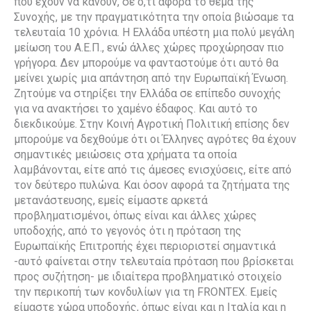
που έχουν να κάνουν, σε ό,τι αφορά το θέμα της
Συνοχής, με την πραγματικότητα την οποία βιώσαμε τα
τελευταία 10 χρόνια. Η Ελλάδα υπέστη μια πολύ μεγάλη
μείωση του Α.Ε.Π., ενώ άλλες χώρες προχώρησαν πιο
γρήγορα. Δεν μπορούμε να φανταστούμε ότι αυτό θα
μείνει χωρίς μια απάντηση από την Ευρωπαϊκή Ένωση.
Ζητούμε να στηρίξει την Ελλάδα σε επίπεδο συνοχής
για να ανακτήσει το χαμένο έδαφος. Και αυτό το
διεκδικούμε. Στην Κοινή Αγροτική Πολιτική επίσης δεν
μπορούμε να δεχθούμε ότι οι Έλληνες αγρότες θα έχουν
σημαντικές μειώσεις στα χρήματα τα οποία
λαμβάνονται, είτε από τις άμεσες ενισχύσεις, είτε από
τον δεύτερο πυλώνα. Και όσον αφορά τα ζητήματα της
μετανάστευσης, εμείς είμαστε αρκετά
προβληματισμένοι, όπως είναι και άλλες χώρες
υποδοχής, από το γεγονός ότι η πρόταση της
Ευρωπαϊκής Επιτροπής έχει περιοριστεί σημαντικά
-αυτό φαίνεται στην τελευταία πρόταση που βρίσκεται
προς συζήτηση- με ιδιαίτερα προβληματικό στοιχείο
την περικοπή των κονδυλίων για τη FRONTEX. Εμείς
είμαστε χώρα υποδοχής, όπως είναι και η Ιταλία και η