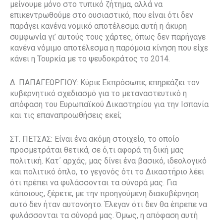
μείνουμε μόνο στο τυπικό ζήτημα, αλλά να
επικεντρωθούμε στο ουσιαστικό, που είναι ότι δεν
παράγει κανένα νομικό αποτέλεσμα αυτή η άκυρη
συμφωνία γι’ αυτούς τους χάρτες, όπως δεν παρήγαγε
κανένα νόμιμο αποτέλεσμα η παρόμοια κίνηση που είχε
κάνει η Τουρκία με το ψευδοκράτος το 2014.
Δ. ΠΑΠΑΓΕΩΡΓΙΟΥ: Κύριε Εκπρόσωπε, επηρεάζει τον
κυβερνητικό σχεδιασμό για το μεταναστευτικό η
απόφαση του Ευρωπαϊκού Δικαστηρίου για την Ισπανία
και τις επαναπροωθήσεις εκεί;
ΣΤ. ΠΕΤΣΑΣ: Είναι ένα ακόμη στοιχείο, το οποίο
προσμετράται θετικά, σε ό,τι αφορά τη δική μας
πολιτική. Κατ΄ αρχάς, μας δίνει ένα βασικό, ιδεολογικό
και πολιτικό όπλο, το γεγονός ότι το Δικαστήριο λέει
ότι πρέπει να φυλάσσονται τα σύνορά μας. Για
κάποιους, ξέρετε, με την προηγούμενη διακυβέρνηση
αυτό δεν ήταν αυτονόητο. Έλεγαν ότι δεν θα έπρεπε να
φυλάσσονται τα σύνορά μας. Όμως, η απόφαση αυτή