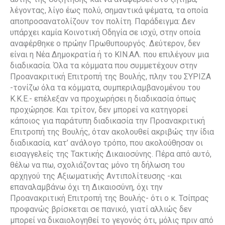
λέγοντας, λίγο έως πολύ, σημαντικά ψέματα, τα οποία
αποπροσανατολίζουν τον πολίτη. Παράδειγμα: Δεν
υπάρχει καμία Κοινοτική Οδηγία σε ισχύ, στην οποία
αναφέρθηκε ο πρώην Πρωθυπουργός. Δεύτερον, δεν
είναι η Νέα Δημοκρατία ή το ΚΙΝ.ΑΛ. που επιλέγουν μια
διαδικασία. Όλα τα κόμματα που συμμετέχουν στην
Προανακριτική Επιτροπή της Βουλής, πλην του ΣΥΡΙΖΑ
-τονίζω όλα τα κόμματα, συμπεριλαμβανομένου του
Κ.Κ.Ε.- επέλεξαν να προχωρήσει η διαδικασία όπως
προχώρησε. Και τρίτον, δεν μπορεί να κατηγορεί
κάποιος για παράτυπη διαδικασία την Προανακριτική
Επιτροπή της Βουλής, όταν ακολουθεί ακριβώς την ίδια
διαδικασία, κατ’ ανάλογο τρόπο, που ακολούθησαν οι
εισαγγελείς της Τακτικής Δικαιοσύνης. Πέρα από αυτό,
θέλω να πω, σχολιάζοντας μόνο τη δήλωση του
αρχηγού της Αξιωματικής Αντιπολίτευσης -και
επαναλαμβάνω όχι τη Δικαιοσύνη, όχι την
Προανακριτική Επιτροπή της Βουλής- ότι ο κ. Τσίπρας
προφανώς βρίσκεται σε πανικό, γιατί αλλιώς δεν
μπορεί να δικαιολογηθεί το γεγονός ότι, μόλις πριν από