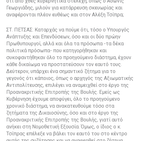
ότι από χθες κυβερνητικά στελέχη, όπως ο Άδωνις
Γεωργιάδης, μιλούν για κατάρρευση σκευωρίας και
αναφέρονται πλέον ευθέως και στον Αλέξη Τσίπρα;
ΣΤ. ΠΕΤΣΑΣ: Καταρχάς να πούμε ότι, τόσο ο Υπουργός
Ανάπτυξης και Επενδύσεων, όσο και οι δύο πρώην
Πρωθυπουργοί, αλλά και όλα τα πρόσωπα -τα δέκα
πολιτικά πρόσωπα- που κατηγορήθηκαν και
συκοφαντήθηκαν όλο το προηγούμενο διάστημα, έχουν
κάθε δικαίωμα να προστατεύσουν τον εαυτό τους.
Δεύτερον, υπάρχει ένα σημαντικό ζήτημα για το
γεγονός ότι κάποιος, όπως ο αρχηγός της Αξιωματικής
Αντιπολίτευσης, επιλέγει να αναμειχθεί στο έργο της
Προανακριτικής Επιτροπής της Βουλής. Εμείς ως
Κυβέρνηση έχουμε αποφύγει, όλο το προηγούμενο
χρονικό διάστημα, να ανακατευθούμε τόσο στα
ζητήματα της Δικαιοσύνης, όσο και στο έργο της
Προανακριτικής Επιτροπής της Βουλής, γιατί αυτό
ανήκει στη Νομοθετική Εξουσία. Όμως, ο ίδιος ο κ.
Τσίπρας επέλεξε να βάλει τον εαυτό του στο κέντρο
αυτής της συζήτησης και να αναφερθεί στο ζήτημα,