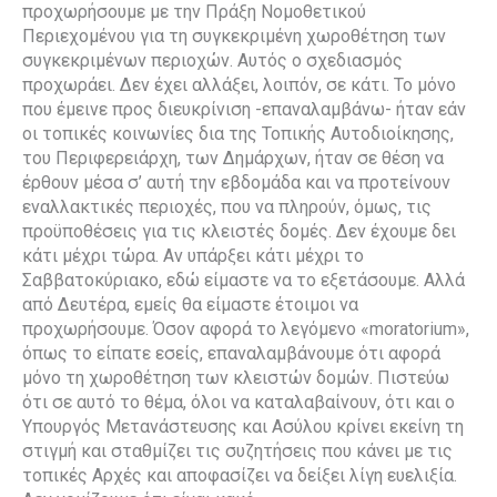
προχωρήσουμε με την Πράξη Νομοθετικού
Περιεχομένου για τη συγκεκριμένη χωροθέτηση των
συγκεκριμένων περιοχών. Αυτός ο σχεδιασμός
προχωράει. Δεν έχει αλλάξει, λοιπόν, σε κάτι. Το μόνο
που έμεινε προς διευκρίνιση -επαναλαμβάνω- ήταν εάν
οι τοπικές κοινωνίες δια της Τοπικής Αυτοδιοίκησης,
του Περιφερειάρχη, των Δημάρχων, ήταν σε θέση να
έρθουν μέσα σ’ αυτή την εβδομάδα και να προτείνουν
εναλλακτικές περιοχές, που να πληρούν, όμως, τις
προϋποθέσεις για τις κλειστές δομές. Δεν έχουμε δει
κάτι μέχρι τώρα. Αν υπάρξει κάτι μέχρι το
Σαββατοκύριακο, εδώ είμαστε να το εξετάσουμε. Αλλά
από Δευτέρα, εμείς θα είμαστε έτοιμοι να
προχωρήσουμε. Όσον αφορά το λεγόμενο «moratorium»,
όπως το είπατε εσείς, επαναλαμβάνουμε ότι αφορά
μόνο τη χωροθέτηση των κλειστών δομών. Πιστεύω
ότι σε αυτό το θέμα, όλοι να καταλαβαίνουν, ότι και ο
Υπουργός Μετανάστευσης και Ασύλου κρίνει εκείνη τη
στιγμή και σταθμίζει τις συζητήσεις που κάνει με τις
τοπικές Αρχές και αποφασίζει να δείξει λίγη ευελιξία.