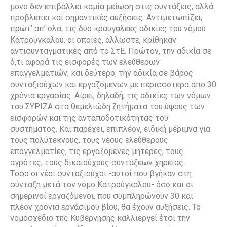
μόνο δεν επιβάλλει καμία μείωση στις συντάξεις, αλλά
προβλέπει και σημαντικές αυξήσεις. Αντιμετωπίζει,
πρώτ’ απ’ όλα, τις δύο κραυγαλέες αδικίες του νόμου
Κατρούγκαλου, οι οποίες, άλλωστε, κρίθηκαν
αντισυνταγματικές από το ΣτΕ. Πρώτον, την αδικία σε
ό,τι αφορά τις εισφορές των ελεύθερων
επαγγελματιών, και δεύτερο, την αδικία σε βάρος
συνταξιούχων και εργαζόμενων με περισσότερα από 30
χρόνια εργασίας. Αίρει, δηλαδή, τις αδικίες των νόμων
του ΣΥΡΙΖΑ στα θεμελιώδη ζητήματα του ύψους των
εισφορών και της ανταποδοτικότητας του
συστήματος. Και παρέχει, επιπλέον, ειδική μέριμνα για
τους πολύτεκνους, τους νέους ελεύθερους
επαγγελματίες, τις εργαζόμενες μητέρες, τους
αγρότες, τους δικαιούχους συντάξεων χηρείας.
Τόσο οι νέοι συνταξιούχοι -αυτοί που βγήκαν στη
σύνταξη μετά τον νόμο Κατρούγκαλου- όσο και οι
σημερινοί εργαζόμενοι, που συμπληρώνουν 30 και
πλέον χρόνια εργάσιμου βίου, θα έχουν αυξήσεις. Το
νομοσχέδιο της Κυβέρνησης καλλιεργεί έτσι την