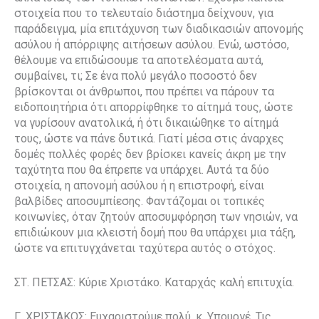
στοιχεία που το τελευταίο διάστημα δείχνουν, για
παράδειγμα, μία επιτάχυνση των διαδικασιών απονομής
ασύλου ή απόρριψης αιτήσεων ασύλου. Ενώ, ωστόσο,
θέλουμε να επιδώσουμε τα αποτελέσματα αυτά,
συμβαίνει, τι; Σε ένα πολύ μεγάλο ποσοστό δεν
βρίσκονται οι άνθρωποι, που πρέπει να πάρουν τα
ειδοποιητήρια ότι απορρίφθηκε το αίτημά τους, ώστε
να γυρίσουν ανατολικά, ή ότι δικαιώθηκε το αίτημά
τους, ώστε να πάνε δυτικά. Γιατί μέσα στις άναρχες
δομές πολλές φορές δεν βρίσκει κανείς άκρη με την
ταχύτητα που θα έπρεπε να υπάρχει. Αυτά τα δύο
στοιχεία, η απονομή ασύλου ή η επιστροφή, είναι
βαλβίδες αποσυμπίεσης. Φαντάζομαι οι τοπικές
κοινωνίες, όταν ζητούν αποσυμφόρηση των νησιών, να
επιδιώκουν μια κλειστή δομή που θα υπάρχει μια τάξη,
ώστε να επιτυγχάνεται ταχύτερα αυτός ο στόχος.
ΣΤ. ΠΕΤΣΑΣ: Κύριε Χριστάκο. Καταρχάς καλή επιτυχία.
Γ. ΧΡΙΣΤΑΚΟΣ: Ευχαριστούμε πολύ, κ. Υπουργέ. Τις