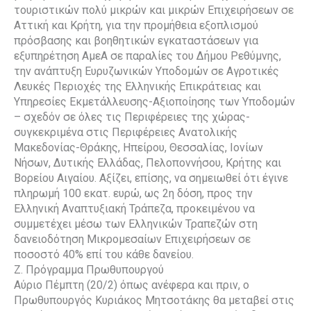
τουριστικών πολύ μικρών και μικρών Επιχειρήσεων σε
Αττική και Κρήτη, για την προμήθεια εξοπλισμού
πρόσβασης και βοηθητικών εγκαταστάσεων για
εξυπηρέτηση ΑμεΑ σε παραλίες του Δήμου Ρεθύμνης,
την ανάπτυξη Ευρυζωνικών Υποδομών σε Αγροτικές
Λευκές Περιοχές της Ελληνικής Επικράτειας και
Υπηρεσίες Εκμετάλλευσης-Αξιοποίησης των Υποδομών
– σχεδόν σε όλες τις Περιφέρειες της χώρας-
συγκεκριμένα στις Περιφέρειες Ανατολικής
Μακεδονίας-Θράκης, Ηπείρου, Θεσσαλίας, Ιονίων
Νήσων, Δυτικής Ελλάδας, Πελοποννήσου, Κρήτης και
Βορείου Αιγαίου. Αξίζει, επίσης, να σημειωθεί ότι έγινε
πληρωμή 100 εκατ. ευρώ, ως 2η δόση, προς την
Ελληνική Αναπτυξιακή Τράπεζα, προκειμένου να
συμμετέχει μέσω των Ελληνικών Τραπεζών στη
δανειοδότηση Μικρομεσαίων Επιχειρήσεων σε
ποσοστό 40% επί του κάθε δανείου.
Ζ. Πρόγραμμα Πρωθυπουργού
Αύριο Πέμπτη (20/2) όπως ανέφερα και πριν, ο
Πρωθυπουργός Κυριάκος Μητσοτάκης θα μεταβεί στις