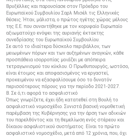
Βρυξέλλες και παρουσίασε στον Πρόεδρο του
Ευρωπαϊκού Συμβουλίου Σαρλ Μισέλ τις Ελληνικές
θέσεις. Ήταν, μάλιστα, ο πρώτος ηγέτης χώρας μέλους
της Ε.Ε. που συναντήθηκε με τον κορυφαίο Ευρωπαίο
αξιωματούχο ενόψει της αυριανής έκτακτης
συνεδρίασης του Ευρωπαϊκού Συμβουλίου.
Σε αυτό το ιδιαίτερα δύσκολο περιβάλλον, των
μειωμένων πόρων και των αυξημένων αναγκών, κάθε
προσπάθεια ισορροπίας μοιάζει με απόπειρα
τετραγωνισμού του κύκλου. Ο Πρωθυπουργός, ωστόσο,
είναι έτοιμος και αποφασισμένος να εργαστεί,
προκειμένου να εξασφαλίσουμε όσο το δυνατόν
περισσότερους πόρους για την περίοδο 2021-2027.
B. Σε ό,τι αφορά το ασφαλιστικό
Όπως γνωρίζετε, έχει ήδη κατατεθεί στη Βουλή το
ασφαλιστικό νομοσχέδιο. Συνιστά βασική νομοθετική
παρέμβαση της Κυβέρνησης για την άρση των αδικιών
του παρελθόντος και τη θεμελίωση ενός στέρεου και
δίκαιου ασφαλιστικού συστήματος. Είναι το πρώτο
ασφαλιστικό νομοσχέδιο, μετά από 12 χρόνια, που, όχι