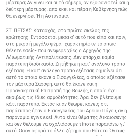
μάρτυρα; Αν γίνει και αυτό σήμερα, αν εξαφανιστεί και η
δεύτερη μάρτυρας, από εκεί και πέρα η Κυβέρνηση πώς
θα ενεργήσει; Ή η Αστυνομία;
ΣΤ. ΠΕΤΣΑΣ: Καταρχάς, στο πρώτο σκέλος της
ερώτησης. Εντάσσεται μέσα σ’ αυτό που είπα και πριν,
στο μικρό ή μεγάλο ψέμα -χαρακτηρίστε το όπως
θέλετε εσείς- που ανέφερε χθες ο Αρχηγός της
Αξιωματικής Αντιπολίτευσης. Δεν υπάρχει καμία
παράτυπη διαδικασία. Ζητήθηκε η κατ’ ανάλογο τρόπο
εξέταση. Η κατ’ ανάλογο τρόπο εξέταση σημαίνει ότι
αυτό το οποίο έκανε ο Εισαγγελέας, ο οποίος εξέτασε
τον μάρτυρα Σαράφη, αυτό θα έκανε και η
Προανακριτική Επιτροπή της Βουλής, η οποία έχει
ακριβώς τις ίδιες αρμοδιότητες. Άρα, δεν βλέπουμε
κάτι παράτυπο. Εκτός κι αν θεωρεί κανείς ότι
παράτυπος ήταν ο Εισαγγελέας του Αρείου Πάγου, αν η
παρανομία έγινε εκεί. Αυτό είναι θέμα της Δικαιοσύνης
και δεν θέλουμε να σχολιάσουμε τίποτε παραπάνω γι’
αυτό. Όσον αφορά το άλλο ζήτημα που θέτετε: Όντως