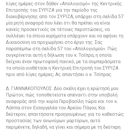
λίγες ημέρες στον δήθεν «Απολογισμό» της Κεντρικής
Επιτροπής του ΣΥΡΙΖΑ για την περίοδο της
διακυβέρνησης από τον ΣΥΡΙΖΑ, υπάρχει στη σελίδα 57
μία ρητή αναφορά που λέει ότι θα πρέπει να είναι
κανείς προσεκτικός σε τέτοιες περιπτώσεις, να
συλλέγει τα όποια ευρήματα υπάρχουν και να αφήνει τη
Δικαιοσύνη να προχωρήσει στο έργο της. Σας
παραπέμπω στη σελίδα 57 του «Απολογισμού». Πώς
συγκρίνεται αυτή η δήλωση του κ. Τσίπρα, η οποία
δείχνει έναν πρωτοφανή πανικό, με τα συμπεράσματα
τα οποία υιοθέτησε η Κεντρική Επιτροπή του ΣΥΡΙΖΑ
πριν από λίγες ημέρες; Ας απαντήσει ο κ. Τσίπρας.
Δ. ΓΙΑΝΝΑΚΟΠΟΥΛΟΣ: Δύο σκέλη έχει η ερώτησή μου.
Πρώτον, πώς τοποθετείστε απέναντι στην υποβολή
αναφοράς από την κυρία Γεροβασίλη τώρα και τον κ.
Λάππα στον Εισαγγελέα του Αρείου Πάγου; Και
δεύτερον, απαντήσατε προηγουμένως για το καθεστώς
προστασίας των ανωνύμων μαρτύρων, αυτό
περιμένετε, δηλαδή, να γίνει και σήμερα με τη δεύτερη