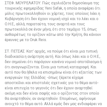
ΣΤΕΦ. ΜΟΥΡΕΛΑΤΟΥ: Πώς σχολιάζετε δημοσίευμα της
τουρκικής εφημερίδας Yeni Safak, η οποία αναφέρει ότι
μόλις πρωτοκολληθούν οι χάρτες, τους οποίους λέει η
Κυβέρνηση ότι δεν έχουν νομική ισχύ και το λέει και ο
Ο.Η.Ε., αλλά, παραταύτα, τους αναρτά και τους
πρωτοκολλά σε έναν μήνα, ότι στο τεμάχιο 15, όπως
αυθαιρέτως το ορίζουν κάτω από την Κρήτη, θα κάνουν
έρευνες με το Oruk Reis.
ΣΤ. ΠΕΤΣΑΣ: Κατ’ αρχάς, να πούμε ότι είναι μια τυπική
διαδικασία η ανάρτηση αυτή. Και όπως λέει και ο Ο.Η.Ε.,
δεν σημαίνει ότι παράγουν κανένα νομικό αποτέλεσμα ή
ότι αναγνωρίζονται. Είναι μια τυπική καταγραφή. Και
αυτό που θα ήθελα να επισημάνω είναι ότι εξαιτίας των
ενεργειών της Ελλάδας -όπως ξέρετε είχαμε
αποστείλει και επιστολές σχετικές για το θέμα αυτό-
είναι επιτυχία το γεγονός ότι δεν έχουν αναρτηθεί
ακόμη και δεν είναι σαφής και ο ορίζοντας στον οποίο
θα αναρτηθούν, αν αναρτηθούν. Επομένως, αφήνουμε
ανοιχτό το θέμα αυτό. Αλλά εμάς δεν μας ενδιαφέρει να