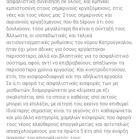
ασφαλιστική συνείδηση σε όλους, και εμπνέει
εμπιστοσύνη στους σημερινούς εργαζόμενους, στις
νέες και τους νέους μας. Στους σημερινούς και
αυριανούς εργαζόμενους που θα ξέρουν ότι όσο
δουλεύουν, τόσο μεγαλύτερη θα είναι η σύνταξή τους.
Άλλωστε, οι ισοπεδωτικές και τελικά
αντισυνταγματικές ρυθμίσεις του νόμου Κατρούγκαλου,
ήταν όχι μόνο άδικες για όσους εργάστηκαν
περισσότερο, αλλά και βλαπτικές για το ασφαλιστικό
σύστημα, αφού, αντί να επιβραβεύουν, απαξίωναν τα
περισσότερα χρόνια εργασίας. Και κινητροδοτούσαν,
έτσι, την εισφοροδιαφυγή και την αδήλωτη εργασία.
Σε ό,τι αφορά τις ασφαλιστικές εισφορές των μη
μισθωτών, διαμορφώνεται μια κλίμακα με έξι
σκαλοπάτια, από τα οποία ο καθένας από αυτούς
μπορεί να επιλέξει, με αίτησή του, εκείνο που επιθυμεί.
Ιδιαίτερης σημασίας είναι το γεγονός ότι καθιερώνεται
και μία άλλη κατηγορία, χαμηλών εισφορών, που αφορά
τους νέους ελεύθερους επαγγελματίες και αυτοτελώς
απασχολούμενους για τα πρώτα 5 έτη από την έναρξη
άσκησης του επαγγέλματός τους.