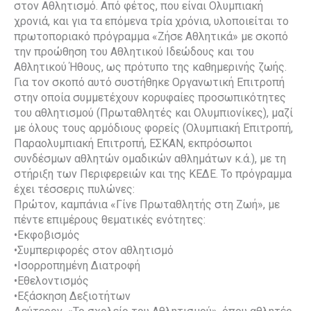
στον Αθλητισμό. Από φέτος, που είναι Ολυμπιακή
χρονιά, και για τα επόμενα τρία χρόνια, υλοποιείται το
πρωτοποριακό πρόγραμμα «Ζήσε Αθλητικά» με σκοπό
την προώθηση του Αθλητικού Ιδεώδους και του
Αθλητικού Ήθους, ως πρότυπο της καθημερινής ζωής.
Για τον σκοπό αυτό συστήθηκε Οργανωτική Επιτροπή
στην οποία συμμετέχουν κορυφαίες προσωπικότητες
του αθλητισμού (Πρωταθλητές και Ολυμπιονίκες), μαζί
με όλους τους αρμόδιους φορείς (Ολυμπιακή Επιτροπή,
Παραολυμπιακή Επιτροπή, ΕΣΚΑΝ, εκπρόσωποι
συνδέσμων αθλητών ομαδικών αθλημάτων κ.ά.), με τη
στήριξη των Περιφερειών και της ΚΕΔΕ. Το πρόγραμμα
έχει τέσσερις πυλώνες:
Πρώτον, καμπάνια «Γίνε Πρωταθλητής στη Ζωή», με
πέντε επιμέρους θεματικές ενότητες:
•Εκφοβισμός
•Συμπεριφορές στον αθλητισμό
•Ισορροπημένη Διατροφή
•Εθελοντισμός
•Εξάσκηση Δεξιοτήτων