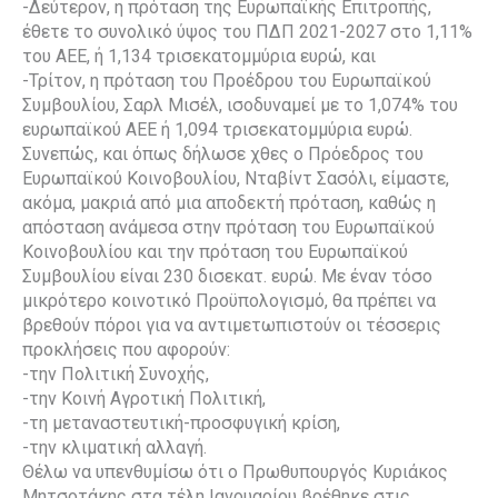
-Δεύτερον, η πρόταση της Ευρωπαϊκής Επιτροπής,
έθετε το συνολικό ύψος του ΠΔΠ 2021-2027 στο 1,11%
του ΑΕΕ, ή 1,134 τρισεκατομμύρια ευρώ, και
-Τρίτον, η πρόταση του Προέδρου του Ευρωπαϊκού
Συμβουλίου, Σαρλ Μισέλ, ισοδυναμεί με το 1,074% του
ευρωπαϊκού ΑΕΕ ή 1,094 τρισεκατομμύρια ευρώ.
Συνεπώς, και όπως δήλωσε χθες ο Πρόεδρος του
Ευρωπαϊκού Κοινοβουλίου, Νταβίντ Σασόλι, είμαστε,
ακόμα, μακριά από μια αποδεκτή πρόταση, καθώς η
απόσταση ανάμεσα στην πρόταση του Ευρωπαϊκού
Κοινοβουλίου και την πρόταση του Ευρωπαϊκού
Συμβουλίου είναι 230 δισεκατ. ευρώ. Με έναν τόσο
μικρότερο κοινοτικό Προϋπολογισμό, θα πρέπει να
βρεθούν πόροι για να αντιμετωπιστούν οι τέσσερις
προκλήσεις που αφορούν:
-την Πολιτική Συνοχής,
-την Κοινή Αγροτική Πολιτική,
-τη μεταναστευτική-προσφυγική κρίση,
-την κλιματική αλλαγή.
Θέλω να υπενθυμίσω ότι ο Πρωθυπουργός Κυριάκος
Μητσοτάκης στα τέλη Ιανουαρίου βρέθηκε στις