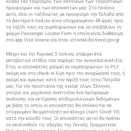
κλάδο του τουρισμού, των κατοίκων των τουριστικών
προορισμών και των επισκεπτών μας. Στο πλαίσιο
αυτό, όλοι οι ταξιδιώτες με προορισμό την Ελλάδα από
τη Δευτέρα 6 Ιουλίου είναι υποχρεωμένοι 48 ώρες πριν
το ταξίδι τους να συμπληρώσουν και να υποβάλουν τη
φόρμα Passenger Locator Form, η οποία είναι διαθέσιμη
στο app Visit Greece και στην ιστοσελίδα travel.gov.gr.
Μέχρι και την Κυριακή 5 Ιουλίου, υπάρχει ένα
μεταβατικό στάδιο που παρέχει την αναγκαία ευελιξία.
Έτσι, οι επισκέπτες μπορεί αν συμπληρώνουν το PLF
ακόμη και στο check-in λίγο πριν την αναχώρησή τους, ή
ακόμη και αμέσως κατά την άφιξή τους στην Πατρίδα
μας. Για την προστασία της υγείας όλων, Έλληνες
γιατροί και μηχανικοί ανέπτυξαν ένα πρόγραμμα
ανάλυσης και εκτίμησης επιδημιολογικών δεδομένων,
με βάση το οποίο οι επισκέπτες θα υπόκεινται σε
στοχευμένο δειγματοληπτικό έλεγχο (τεστ Covid-19)
κατά την είσοδό τους. Οι επισκέπτες αυτοί θα πρέπει
να ακολουθούν τις οδηγίες της Γενικής Γραμματείας