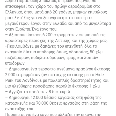
Αύριο Παρασκευή 3 Ιουλίου, ο Πρωθυπουργός θα
επισκεφθεί τον χώρο του πρώην αεροδρομίου στο
Ελληνικό, όπου μετά από 20 χρόνια, μπήκαν επιτέλους
μπουλντόζες για να ξεκινήσει η κατασκευή του
μεγαλύτερου έργου στην Ελλάδα και από τα μεγαλύτερα
στην Ευρώπη. Ένα έργο που:
– Αξιοποιεί έκταση 6.200 στρεμμάτων σε μια από τις
ωραιότερες περιοχές της Αττικής και της χώρας μας.
-Περιλαμβάνει, με δαπάνες του επενδυτή, όλα τα
αναγκαία δίκτυα υποδομής όπως, οδοποιίας, 50 χλμ
πεζοδρόμων, ποδηλατοδρόμων, τραμ, και λοιπών
υποδομών.
– Δημιουργεί ένα τεράστιο πνεύμονα πρασίνου έκτασης
2.000 στρεμμάτων (αντίστοιχης έκτασης με το Hide
Park του Λονδίνου), με πολλαπλές δραστηριότητες και
μια ελεύθερης πρόσβασης παραλία έκτασης 1 χλμ.
– Αγγίζει το ποσό των 8 δισ. ευρώ.
– Δημιουργεί 12.000 θέσεις εργασίας στη φάση της
κατασκευής και 70.000 θέσεις εργασίας στη φάση της
ανάπτυξής του.
Πρόκειται για ένα έργο που αλλάζει την εικόνα της