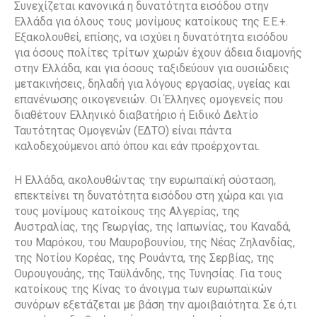
Συνεχίζεται κανονικά η δυνατότητα εισόδου στην
Ελλάδα για όλους τους μονίμους κατοίκους της Ε.Ε.+.
Εξακολουθεί, επίσης, να ισχύει η δυνατότητα εισόδου
για όσους πολίτες τρίτων χωρών έχουν άδεια διαμονής
στην Ελλάδα, και για όσους ταξιδεύουν για ουσιώδεις
μετακινήσεις, δηλαδή για λόγους εργασίας, υγείας και
επανένωσης οικογενειών. Οι Έλληνες ομογενείς που
διαθέτουν Ελληνικό διαβατήριο ή Ειδικό Δελτίο
Ταυτότητας Ομογενών (ΕΔΤΟ) είναι πάντα
καλοδεχούμενοι από όπου και εάν προέρχονται.
Η Ελλάδα, ακολουθώντας την ευρωπαϊκή σύσταση,
επεκτείνει τη δυνατότητα εισόδου στη χώρα και για
τους μονίμους κατοίκους της Αλγερίας, της
Αυστραλίας, της Γεωργίας, της Ιαπωνίας, του Καναδά,
του Μαρόκου, του Μαυροβουνίου, της Νέας Ζηλανδίας,
της Νοτίου Κορέας, της Ρουάντα, της Σερβίας, της
Ουρουγουάης, της Ταϋλάνδης, της Τυνησίας. Για τους
κατοίκους της Κίνας το άνοιγμα των ευρωπαϊκών
συνόρων εξετάζεται με βάση την αμοιβαιότητα. Σε ό,τι