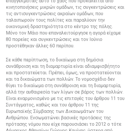
επαγγελματίες αυτό το χάος που προκαλείται από
κινητοποιήσεις μικρών ομάδων, τις συγκεντρώσεις και
τις αντισυγκεντρώσεις ακραίων ομάδων, που
ταλαιπωρούν τους πολίτες και παραλύουν την
οικονομική δραστηριότητα στο κέντρο της πόλης.
Μόνο τον Μάιο που επαναλειτούργησε η αγορά είχαμε
80 πορείες και συγκεντρώσεις και τον Ιούνιο
προστέθηκαν άλλες 60 περίπου.
Σε κάθε περίπτωση, το δικαίωμα στη δημόσια
συνάθροιση και τη διαμαρτυρία είναι αδιαμφισβήτητο
και προστατεύεται. Πρέπει, όμως, να προστατεύονται
και τα δικαιώματα των πολλών. Το νομοσχέδιο δεν
θίγει το δικαίωμα στη συνάθροιση και τη διαμαρτυρία,
αλλά την αυθαιρεσία των λίγων σε βάρος των πολλών.
Είναι εναρμονισμένο με τις επιταγές του άρθρου 11 του
Συντάγματος, καθώς και του άρθρου 11 της
Ευρωπαϊκής Σύμβασης των Δικαιωμάτων του
Ανθρώπου. Ενσωματώνει βασικές προτάσεις της
πρότασης νόμου που είχε παρουσιάσει το 2012 ο τότε
Δήμαρχος Αθηναίων Γιώργος Καμίνης, ύστερα από