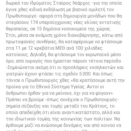
δωρεά του Ιδρύματος Σταύρος Νιάρχος -για την οποία
έγινε χθες ειδική εκδήλωση με βασικό ομιλητή τον
Πρωθυπουργό- αφορά στη δημιουργία μονάδων που θα
στεγάσουν 174 υπερσύγχρονες νέες κλίνες εντατικής
θεραπείας, σε 15 δημόσια νοσοκομεία της χώρας.
Έτσι, μέσα σε ενάμιση χρόνο διακυβέρνησης, κάτω από
πρωτοφανείς συνθήκες, θα καταφέρουμε να φτάσουμε
στα 11 με 12 κρεβάτια ΜΕΘ ανά 100 χιλιάδες
κατοίκους. Δηλαδή, θα φτάσουμε τον ευρωπαϊκό μέσο
όρο, από ουραγός που ήμασταν πέρυσι τέτοια περίοδο.
-Σημειώνεται ακόμη ότι οι προσλήψεις νοσηλευτών και
γιατρών έχουν φτάσει τις σχεδόν 5.000. Και όπως
τόνισε ο Πρωθυπουργός χθες «θα κρατήσουμε αυτή την
προίκα για το Εθνικό Σύστημα Υγείας. Αυτοί οι
άνθρωποι ήρθαν για να μείνουν, όχι για να φύγουν».
Πρέπει να βρούμε -όπως συνέχισε ο Πρωθυπουργός-
σημεία σύζευξης και τομής μεταξύ του Κράτους, το
οποίο απεδείχθη ότι είναι αναντικατάστατο, αλλά και
του ιδιωτικού τομέα, της κοινωνίας των πολιτών. Να
έρθουμε μαζί να ενώσουμε δυνάμεις και από κοινού να