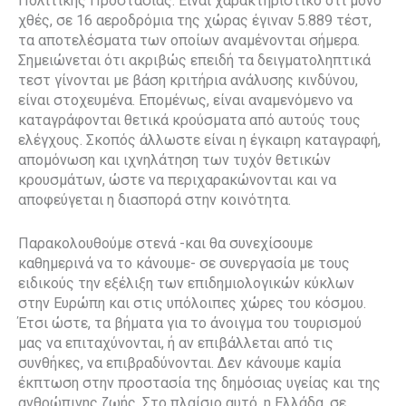
Πολιτικής Προστασίας. Είναι χαρακτηριστικό ότι μόνο
χθές, σε 16 αεροδρόμια της χώρας έγιναν 5.889 τέστ,
τα αποτελέσματα των οποίων αναμένονται σήμερα.
Σημειώνεται ότι ακριβώς επειδή τα δειγματοληπτικά
τεστ γίνονται με βάση κριτήρια ανάλυσης κινδύνου,
είναι στοχευμένα. Επομένως, είναι αναμενόμενο να
καταγράφονται θετικά κρούσματα από αυτούς τους
ελέγχους. Σκοπός άλλωστε είναι η έγκαιρη καταγραφή,
απομόνωση και ιχνηλάτηση των τυχόν θετικών
κρουσμάτων, ώστε να περιχαρακώνονται και να
αποφεύγεται η διασπορά στην κοινότητα.
Παρακολουθούμε στενά -και θα συνεχίσουμε
καθημερινά να το κάνουμε- σε συνεργασία με τους
ειδικούς την εξέλιξη των επιδημιολογικών κύκλων
στην Ευρώπη και στις υπόλοιπες χώρες του κόσμου.
Έτσι ώστε, τα βήματα για το άνοιγμα του τουρισμού
μας να επιταχύνονται, ή αν επιβάλλεται από τις
συνθήκες, να επιβραδύνονται. Δεν κάνουμε καμία
έκπτωση στην προστασία της δημόσιας υγείας και της
ανθρώπινης ζωής. Στο πλαίσιο αυτό, η Ελλάδα, σε