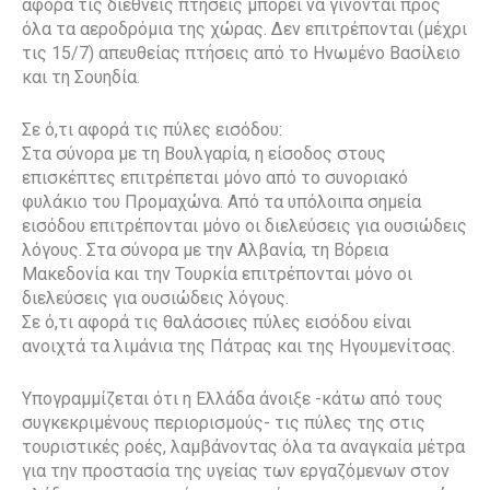
αφορά τις διεθνείς πτήσεις μπορεί να γίνονται προς
όλα τα αεροδρόμια της χώρας. Δεν επιτρέπονται (μέχρι
τις 15/7) απευθείας πτήσεις από το Ηνωμένο Βασίλειο
και τη Σουηδία.
Σε ό,τι αφορά τις πύλες εισόδου:
Στα σύνορα με τη Βουλγαρία, η είσοδος στους
επισκέπτες επιτρέπεται μόνο από το συνοριακό
φυλάκιο του Προμαχώνα. Από τα υπόλοιπα σημεία
εισόδου επιτρέπονται μόνο οι διελεύσεις για ουσιώδεις
λόγους. Στα σύνορα με την Αλβανία, τη Βόρεια
Μακεδονία και την Τουρκία επιτρέπονται μόνο οι
διελεύσεις για ουσιώδεις λόγους.
Σε ό,τι αφορά τις θαλάσσιες πύλες εισόδου είναι
ανοιχτά τα λιμάνια της Πάτρας και της Ηγουμενίτσας.
Υπογραμμίζεται ότι η Ελλάδα άνοιξε -κάτω από τους
συγκεκριμένους περιορισμούς- τις πύλες της στις
τουριστικές ροές, λαμβάνοντας όλα τα αναγκαία μέτρα
για την προστασία της υγείας των εργαζόμενων στον