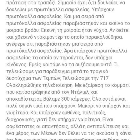
πρόταση στο τραπέζι. Σημασία έχει ό,τι δουλεύει, να
δουλεύει με πρωτόκολλα ασφαλείας. Υπάρχουν
πρωτόκολλα ασφαλείας. Και μια σειρά από
πρωτόκολλα ασφαλείας παραβιάστηκαν και εκείνο το
μοιραίο βράδυ. Εκείνη τη μοιραία ήταν νύχτα. Αν δείτε
και χθεσινό ντοκιμαντέρ το οποίο παρακολούθησα,
ανέφερε ότι παραβιάστηκαν μια σειρά από
πρωτόκολλα ασφαλείας. Άρα υπάρχουν πρωτόκολλα
ασφαλείας τα οποία αν τηρούνται, δεν υπάρχει
κίνδυνος. Εμείς κοιτάμε να τα αυξήσουμε αυτά. Τι
τελειώσαμε για παράδειγμα μετά το τραγικό
δυστύχημα των Τεμπών; Τελειώσαμε την 717.
Ολοκληρώθηκε τηλεδιοίκηση. Με εξαίρεση το κομμάτι
που καταστράφηκε από τον Ντάνιελ και
αποκαθίσταται. Βάλαμε 300 κάμερες. Όλα αυτά είναι
πολύ σημαντικά που υπάρχουν. Μακάρι να υπήρχαν και
νωρίτερα. Και υπάρχουν ευθύνες, πολιτικές,
διαχρονικές, γιατί δεν υπήρχαν νωρίτερα. Είναι
σαφέστατες οι απαντήσεις, αλλά η αντιπολίτευση και
ένα μέρος των Μέσων δεν θέλει να τις ακούσει ή κάνει