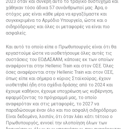
2023 όταν και συνέβη αυτό το τραγικό δυστύχημα και
χάθηκαν τόσο άδικα 57 συνάνθρωποί μας. Άρα, ο
στόχος μας είναι κάθε μέρα να εργαζόμαστε και
συγκεκριμένα το Αρμόδιο Υπουργείο, ώστε και ο
σιδηρόδρομος και όλες οι μεταφορές να είναι πιο
ασφαλείς.
Και αυτό το οποίο είπε ο Πρωθυπουργός είναι ότι θα
εργαστούμε ώστε να υιοθετήσουμε όλες αυτές τις
συστάσεις του ΕΟΔΑΣΑΑΜ, κάποιες εκ των οποίων
αναφέρονται στην Hellenic Train και στον OΣΕ. Όλες
όσες αναφέρονται στην Hellenic Train και στον OΣΕ,
όπως είπε και σήμερα ο κύριος Σταϊκούρας, έχουν
υιοθετηθεί ήδη στα σχέδια δράσης από το 2024 και
έχουμε καθήκον, έχουμε υποχρέωση ως κυβέρνηση,
εφαρμόζοντας το πρόγραμμά μας, το οποίο
αναφερόταν και στις μεταφορές, το 2027 να
παραδώσουμε έναν όλο και πιο ασφαλή σιδηρόδρομο.
Είναι δεδομένο, λοιπόν, ότι όταν λέει κάτι τέτοιο ο
Πρωθυπουργός, εννοεί την υλοποίηση όλων των