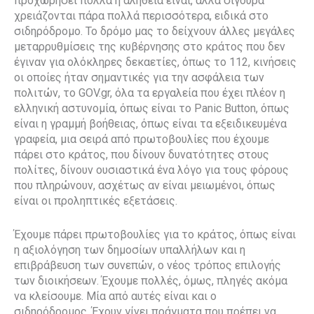
προχωρήσει πολλά η αλήθεια είναι, αλλά σίγουρα
χρειάζονται πάρα πολλά περισσότερα, ειδικά στο
σιδηρόδρομο. Το δρόμο μας το δείχνουν άλλες μεγάλες
μεταρρυθμίσεις της κυβέρνησης στο κράτος που δεν
έγιναν για ολόκληρες δεκαετίες, όπως το 112, κινήσεις
οι οποίες ήταν σημαντικές για την ασφάλεια των
πολιτών, το GΟV.gr, όλα τα εργαλεία που έχει πλέον η
ελληνική αστυνομία, όπως είναι το Panic Button, όπως
είναι η γραμμή βοήθειας, όπως είναι τα εξειδικευμένα
γραφεία, μια σειρά από πρωτοβουλίες που έχουμε
πάρει στο κράτος, που δίνουν δυνατότητες στους
πολίτες, δίνουν ουσιαστικά ένα λόγο για τους φόρους
που πληρώνουν, ασχέτως αν είναι μειωμένοι, όπως
είναι οι προληπτικές εξετάσεις.
Έχουμε πάρει πρωτοβουλίες για το κράτος, όπως είναι
η αξιολόγηση των δημοσίων υπαλλήλων και η
επιβράβευση των συνεπών, ο νέος τρόπος επιλογής
των διοικήσεων. Έχουμε πολλές, όμως, πληγές ακόμα
να κλείσουμε. Μία από αυτές είναι και ο
σιδηρόδρομος. Έχουν γίνει πράγματα που πρέπει να