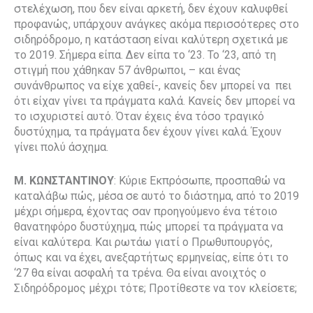
στελέχωση, που δεν είναι αρκετή, δεν έχουν καλυφθεί
προφανώς, υπάρχουν ανάγκες ακόμα περισσότερες στο
σιδηρόδρομο, η κατάσταση είναι καλύτερη σχετικά με
το 2019. Σήμερα είπα. Δεν είπα το ‘23. Το ‘23, από τη
στιγμή που χάθηκαν 57 άνθρωποι, – και ένας
συνάνθρωπος να είχε χαθεί-, κανείς δεν μπορεί να πει
ότι είχαν γίνει τα πράγματα καλά. Κανείς δεν μπορεί να
το ισχυριστεί αυτό. Όταν έχεις ένα τόσο τραγικό
δυστύχημα, τα πράγματα δεν έχουν γίνει καλά. Έχουν
γίνει πολύ άσχημα.
Μ. ΚΩΝΣΤΑΝΤΙΝΟΥ
: Κύριε Εκπρόσωπε, προσπαθώ να
καταλάβω πώς, μέσα σε αυτό το διάστημα, από το 2019
μέχρι σήμερα, έχοντας σαν προηγούμενο ένα τέτοιο
θανατηφόρο δυστύχημα, πώς μπορεί τα πράγματα να
είναι καλύτερα. Και ρωτάω γιατί ο Πρωθυπουργός,
όπως και να έχει, ανεξαρτήτως ερμηνείας, είπε ότι το
‘27 θα είναι ασφαλή τα τρένα. Θα είναι ανοιχτός ο
Σιδηρόδρομος μέχρι τότε; Προτίθεστε να τον κλείσετε;