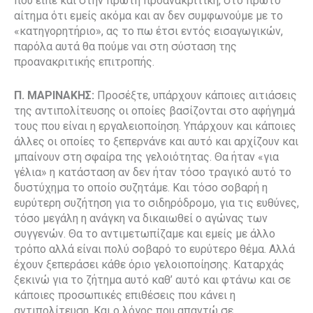
που είπε και στην πρώτη προανακριτική, στο πρώτο
αίτημα ότι εμείς ακόμα και αν δεν συμφωνούμε με το
«κατηγορητήριο», ας το πω έτσι εντός εισαγωγικών,
παρόλα αυτά θα πούμε ναι στη σύσταση της
προανακριτικής επιτροπής.
Π. ΜΑΡΙΝΑΚΗΣ:
Προσέξτε, υπάρχουν κάποιες αιτιάσεις
της αντιπολίτευσης οι οποίες βασίζονται στο αφήγημά
τους που είναι η εργαλειοποίηση. Υπάρχουν και κάποιες
άλλες οι οποίες το ξεπερνάνε και αυτό και αρχίζουν και
μπαίνουν στη σφαίρα της γελοιότητας. Θα ήταν «για
γέλια» η κατάσταση αν δεν ήταν τόσο τραγικό αυτό το
δυστύχημα το οποίο συζητάμε. Και τόσο σοβαρή η
ευρύτερη συζήτηση για το σιδηρόδρομο, για τις ευθύνες,
τόσο μεγάλη η ανάγκη να δικαιωθεί ο αγώνας των
συγγενών. Θα το αντιμετωπίζαμε και εμείς με άλλο
τρόπο αλλά είναι πολύ σοβαρό το ευρύτερο θέμα. Αλλά
έχουν ξεπεράσει κάθε όριο γελοιοποίησης. Καταρχάς
ξεκινώ για το ζήτημα αυτό καθ’ αυτό και φτάνω και σε
κάποιες προσωπικές επιθέσεις που κάνει η
αντιπολίτευση. Και ο λόγος που απαντώ σε