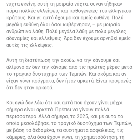
νύχτα εκείνη, αυτή τη μοιραία νύχτα, συναντήθηκαν
πάρα πολλές ελλείψεις και παθογένειες του ελληνικού
κράτους. Και γι’ αυτό έχουμε και εμείς ευθύνη. Πολύ
μεγάλη ευθύνη όλοι όσοι κυβέρνησαν, – με μοιραία
ανθρώπινα λάθη. Πολύ μεγάλα λάθη με πολύ μεγάλες
αδυναμίες και ελλείψεις. Άρα δεν έχουμε αρνηθεί εμείς
αυτές τις ελλείψεις.
Αυτή τη διατύπωση την ακούω να την κάνουμε και
αλίμονο αν δεν την κάναμε, από τις πρώτες μέρες μετά
το τραγικό δυστύχημα των Τεμπών. Και ακόμα και αν
είχαν γίνει πράγματα, δεν ήταν αρκετά. Είναι προφανές
ότι δεν ήταν αρκετά.
Και εγώ δεν λέω ότι και αυτά που έχουν γίνει μέχρι
σήμερα είναι αρκετά. Πρέπει να γίνουν πολλά
περισσότερα. Αλλά σήμερα, το 2025, και με αυτό το
οποίο μεσολάβησε, το τραγικό δυστύχημα των Τεμπών,
με βάση τα δεδομένα, τα συστήματα ασφαλείας, τις
κάμερες, όλα όσα έχουν γίνει, τη χρηματοδότηση, τη