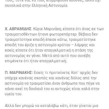
τους, τότε ναι, να τους επιρριφθούν ευθύνες, αλλά όχι
συνολικά στην Ελληνική Αστυνομία.
Χ. ΑΒΡΑΜΙΔΗΣ
: Κύριε Μαρινάκη, είπατε ότι ένας εκ των
τραυματισθέντων ήτανε φωτορεπόρτερ. Βέβαια δεν
τραυματίστηκε επειδή έπεσε κάτω, τραυματίστηκε
επειδή του έριξε η αστυνομία κρότου – λάμψης και
εσείς είπατε ότι ήταν επαγγελματική η στάση της
αστυνομίας εν γένει. Μετά από αυτό που συνέβη
επιμένετε ότι ήταν επαγγελματική;
Π. ΜΑΡΙΝΑΚΗΣ:
Εσείς τι προτείνετε; Κατ΄ αρχάς δεν
υπήρχε κανένας σκοπός και κανένας δόλος από την
αστυνομία να τραυματίσει έναν άνθρωπο που πήγε να
κάνει εκεί τη δουλειά του κι ευτυχώς είναι καλά στην
υγεία του.
Αλλά δεν μπορώ να καταλάβω κάτι, όταν γίνεται μια