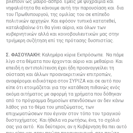
βλέπουν ως μαύρο-άσπρο. Εμείς με ψυχραιμία και
νηφαλιότητα θα κάνουμε αυτή την παρουσίαση και δια
του Πρωθυπουργού, της ομιλίας του σε επίπεδο
πολιτικών αρχηγών. Και εφόσον τυπικά κατατεθεί,
καταλαβαίνω ότι θα γίνει αύριο, και όλων των
κυβερνητικών αλλά και κοινοβουλευτικών μας στην
τριήμερη συζήτηση επί της πρότασης δυσπιστίας.
Σ. ΦΑΣΟΥΛΑΚΗ:
Καλημέρα κύριε Εκπρόσωπε. Να πάμε
λίγο στα θέματα που έρχονται αύριο και μεθαύριο. Και
επειδή η αντιπολίτευση έχει ήδη προαναγγείλει τη
σύσταση και άλλων προανακριτικών επιτροπών,
αναφέρομαι ειδικότερα στον ΣΥΡΙΖΑ και σε αυτό που
είπε ότι ετοιμάζεται για την κατάθεση πιθανώς ενός
ακόμα αιτήματος με αφορμή τα χρήματα που δόθηκαν
από το πρόγραμμα δημοσίων επενδύσεων αν δεν κάνω
λάθος για το θέμα του μπαζώματος, των
επιχωματώσεων που έγιναν στον τόπο του τραγικού
δυστυχήματος. Και ήθελα να ρωτήσω, ένα, το σχόλιό
σας για αυτό. Και δεύτερον, αν η Κυβέρνηση θα πει αυτό