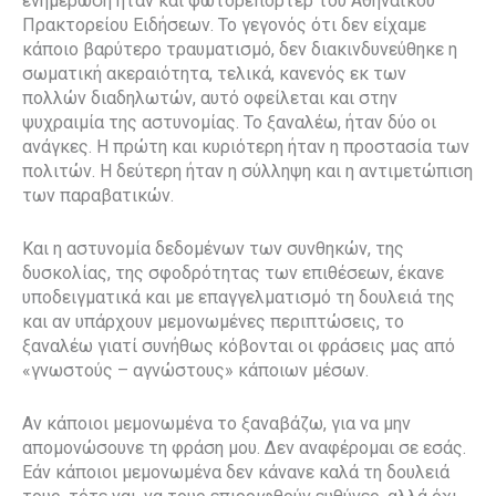
ενημέρωση ήταν και φωτορεπόρτερ του Αθηναϊκού
Πρακτορείου Ειδήσεων. Το γεγονός ότι δεν είχαμε
κάποιο βαρύτερο τραυματισμό, δεν διακινδυνεύθηκε η
σωματική ακεραιότητα, τελικά, κανενός εκ των
πολλών διαδηλωτών, αυτό οφείλεται και στην
ψυχραιμία της αστυνομίας. Το ξαναλέω, ήταν δύο οι
ανάγκες. Η πρώτη και κυριότερη ήταν η προστασία των
πολιτών. Η δεύτερη ήταν η σύλληψη και η αντιμετώπιση
των παραβατικών.
Και η αστυνομία δεδομένων των συνθηκών, της
δυσκολίας, της σφοδρότητας των επιθέσεων, έκανε
υποδειγματικά και με επαγγελματισμό τη δουλειά της
και αν υπάρχουν μεμονωμένες περιπτώσεις, το
ξαναλέω γιατί συνήθως κόβονται οι φράσεις μας από
«γνωστούς – αγνώστους» κάποιων μέσων.
Αν κάποιοι μεμονωμένα το ξαναβάζω, για να μην
απομονώσουνε τη φράση μου. Δεν αναφέρομαι σε εσάς.
Εάν κάποιοι μεμονωμένα δεν κάνανε καλά τη δουλειά