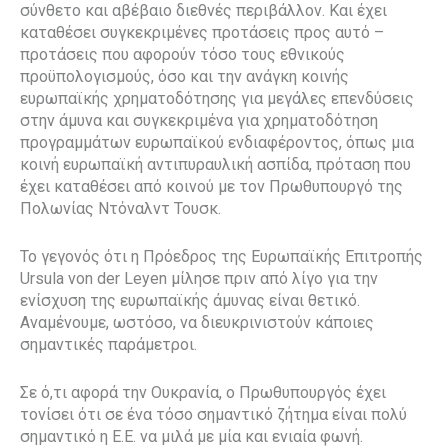
σύνθετο και αβέβαιο διεθνές περιβάλλον. Και έχει
καταθέσει συγκεκριμένες προτάσεις προς αυτό –
προτάσεις που αφορούν τόσο τους εθνικούς
προϋπολογισμούς, όσο και την ανάγκη κοινής
ευρωπαϊκής χρηματοδότησης για μεγάλες επενδύσεις
στην άμυνα και συγκεκριμένα για χρηματοδότηση
προγραμμάτων ευρωπαϊκού ενδιαφέροντος, όπως μια
κοινή ευρωπαϊκή αντιπυραυλική ασπίδα, πρόταση που
έχει καταθέσει από κοινού με τον Πρωθυπουργό της
Πολωνίας Ντόναλντ Τουσκ.
Το γεγονός ότι η Πρόεδρος της Ευρωπαϊκής Επιτροπής
Ursula von der Leyen μίλησε πριν από λίγο για την
ενίσχυση της ευρωπαϊκής άμυνας είναι θετικό.
Αναμένουμε, ωστόσο, να διευκρινιστούν κάποιες
σημαντικές παράμετροι.
Σε ό,τι αφορά την Ουκρανία, ο Πρωθυπουργός έχει
τονίσει ότι σε ένα τόσο σημαντικό ζήτημα είναι πολύ
σημαντικό η Ε.Ε. να μιλά με μία και ενιαία φωνή.