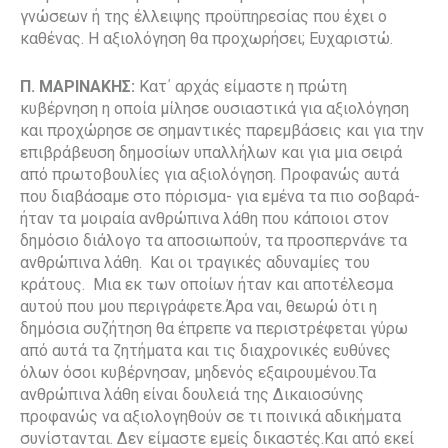
γνώσεων ή της έλλειψης προϋπηρεσίας που έχει ο
καθένας. Η αξιολόγηση θα προχωρήσει; Ευχαριστώ.
Π. ΜΑΡΙΝΑΚΗΣ:
Κατ΄ αρχάς είμαστε η πρώτη
κυβέρνηση η οποία μίλησε ουσιαστικά για αξιολόγηση
και προχώρησε σε σημαντικές παρεμβάσεις και για την
επιβράβευση δημοσίων υπαλλήλων και για μια σειρά
από πρωτοβουλίες για αξιολόγηση. Προφανώς αυτά
που διαβάσαμε στο πόρισμα- για εμένα τα πιο σοβαρά-
ήταν τα μοιραία ανθρώπινα λάθη που κάποιοι στον
δημόσιο διάλογο τα αποσιωπούν, τα προσπερνάνε τα
ανθρώπινα λάθη. Και οι τραγικές αδυναμίες του
κράτους. Μια εκ των οποίων ήταν και αποτέλεσμα
αυτού που μου περιγράφετε.Άρα ναι, θεωρώ ότι η
δημόσια συζήτηση θα έπρεπε να περιστρέφεται γύρω
από αυτά τα ζητήματα και τις διαχρονικές ευθύνες
όλων όσοι κυβέρνησαν, μηδενός εξαιρουμένου.Τα
ανθρώπινα λάθη είναι δουλειά της Δικαιοσύνης
προφανώς να αξιολογηθούν σε τι ποινικά αδικήματα
συνίστανται. Δεν είμαστε εμείς δικαστές.Και από εκεί