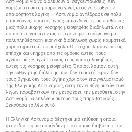
Αστυνομία για να διαλυθούν οι συγκεντρώσεις. Δεν
νομίζω ότι αυτό μπορεί να γίνει, έτσι, να σταθεί σε
οποιαδήποτε λογική. Η Αστυνομία αντέδρασε σε πολύ
επικίνδυνες, πρωτοφανούς επικινδυνότητας επιθέσεις
μιας πολύ μικρής, νοσηρής μειοψηφίας διαδηλωτών, οι
οποίοι εκείνοι είχαν ως στόχο να μετατρέψουνε μια
πολυπληθέστατη, ειρηνική διαδήλωση χωρίς κομματικά
χαρακτηριστικά, σε μπάχαλο. Ο στόχος, λοιπόν, αυτός
υπήρχε και υπήρχε από τις ομάδες αυτές, τους
«γνωστούς – αγνώστους», τους «μπαχαλάκηδες»,
αυτές τις νοσηρές μειοψηφίες. Όποιος, λοιπόν, αυτή
την ευθύνη της διάλυσης, που δεν τα κατάφεραν, δεν
τους βγήκε, δεν τους βγήκε χάρι στον επαγγελματισμό
της Ελληνικής Αστυνομίας, αυτή την ευθύνη αυτών των
λίγων παραβατικών την μεταφέρει, την μεταθέτει στην
Αστυνομία, «ξεπλένει» αυτούς τους παραβατικούς.
Ξεκάθαρα το λέω αυτό.
Η Ελληνική Αστυνομία δέχτηκε μια επίθεση η οποία
ήταν ιδιαιτέρως επικίνδυνη. Γιατί όπως διαβάζω στην