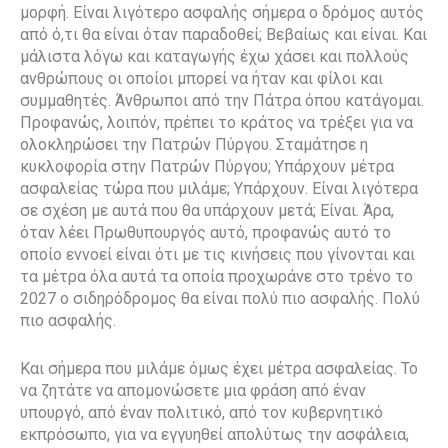
μορφή. Είναι λιγότερο ασφαλής σήμερα ο δρόμος αυτός
από ό,τι θα είναι όταν παραδοθεί; Βεβαίως και είναι. Και
μάλιστα λόγω και καταγωγής έχω χάσει και πολλούς
ανθρώπους οι οποίοι μπορεί να ήταν και φίλοι και
συμμαθητές. Άνθρωποι από την Πάτρα όπου κατάγομαι.
Προφανώς, λοιπόν, πρέπει το κράτος να τρέξει για να
ολοκληρώσει την Πατρών Πύργου. Σταμάτησε η
κυκλοφορία στην Πατρών Πύργου; Υπάρχουν μέτρα
ασφαλείας τώρα που μιλάμε; Υπάρχουν. Είναι λιγότερα
σε σχέση με αυτά που θα υπάρχουν μετά; Είναι. Άρα,
όταν λέει Πρωθυπουργός αυτό, προφανώς αυτό το
οποίο εννοεί είναι ότι με τις κινήσεις που γίνονται και
τα μέτρα όλα αυτά τα οποία προχωράνε στο τρένο το
2027 ο σιδηρόδρομος θα είναι πολύ πιο ασφαλής. Πολύ
πιο ασφαλής.
Και σήμερα που μιλάμε όμως έχει μέτρα ασφαλείας. Το
να ζητάτε να απομονώσετε μια φράση από έναν
υπουργό, από έναν πολιτικό, από τον κυβερνητικό
εκπρόσωπο, για να εγγυηθεί απολύτως την ασφάλεια,