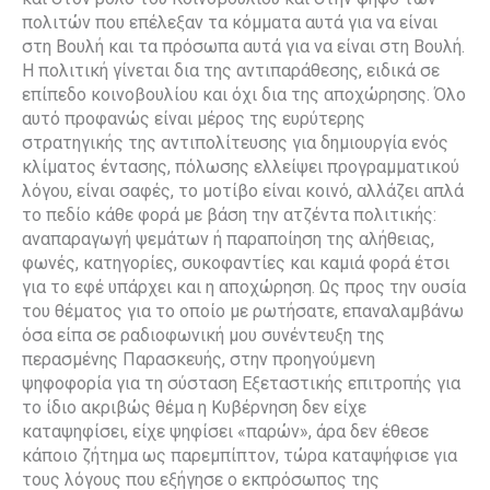
πολιτών που επέλεξαν τα κόμματα αυτά για να είναι
στη Βουλή και τα πρόσωπα αυτά για να είναι στη Βουλή.
Η πολιτική γίνεται δια της αντιπαράθεσης, ειδικά σε
επίπεδο κοινοβουλίου και όχι δια της αποχώρησης. Όλο
αυτό προφανώς είναι μέρος της ευρύτερης
στρατηγικής της αντιπολίτευσης για δημιουργία ενός
κλίματος έντασης, πόλωσης ελλείψει προγραμματικού
λόγου, είναι σαφές, το μοτίβο είναι κοινό, αλλάζει απλά
το πεδίο κάθε φορά με βάση την ατζέντα πολιτικής:
αναπαραγωγή ψεμάτων ή παραποίηση της αλήθειας,
φωνές, κατηγορίες, συκοφαντίες και καμιά φορά έτσι
για το εφέ υπάρχει και η αποχώρηση. Ως προς την ουσία
του θέματος για το οποίο με ρωτήσατε, επαναλαμβάνω
όσα είπα σε ραδιοφωνική μου συνέντευξη της
περασμένης Παρασκευής, στην προηγούμενη
ψηφοφορία για τη σύσταση Εξεταστικής επιτροπής για
το ίδιο ακριβώς θέμα η Κυβέρνηση δεν είχε
καταψηφίσει, είχε ψηφίσει «παρών», άρα δεν έθεσε
κάποιο ζήτημα ως παρεμπίπτον, τώρα καταψήφισε για
τους λόγους που εξήγησε ο εκπρόσωπος της