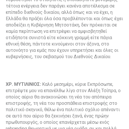
τέτοια ενέργεια δεν παράγει κανένα αποτέλεσμα σε
επίπεδο διεθνούς δικαίου, αλλά όπως και να έχει, η
Ελλάδα θα πράξει όλα όσα προβλέπονται και όπως έχει
αποδείξει η Κυβέρνηση Μητσοτάκη, δεν πρόκειται σε
καμία περίπτωση να επιτρέψει να αμφισβητηθεί
οτιδήποτε συνιστά είτε κόκκινη γραμμή είτε πάγια
εθνική θέση, πάντοτε κινούμενοι στον άξονα, στο
αυτονόητο για εμάς που έχουν υπηρετήσει και όλες οι
κυβερνήσεις, του σεβασμού του Διεθνούς Δικαίου.
ΧΡ. ΜΥΤΙΛΙΝΙΟΣ:
Καλό μεσημέρι, κύριε Εκπρόσωπε,
επιτρέψτε μου να επανέλθω λίγο στον Αλέξη Τσίπρα, ο
οποίος αύριο θα ανακοινώσει τη νέα του απόπειρα
επιστροφής, τη νέα του προσπάθεια επιστροφής στο
πολιτικό σκηνικό, θέλω ένα πολιτικό σχόλιο απέναντι
σε αυτό που αύριο θα ξεκινήσει ξανά, ένας πρώην
πρωθυπουργός, ο οποίος επανέρχεται μέσω ενός
rebranding θεωρητικά με μια νέα ομάδα, αν και πολλά