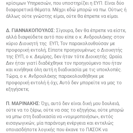
κρίσιμων Υπηρεσιών, που υποστηρίζει η ΕΥΠ. Είναι δύο
διαφορετικά θέματα. Μέχρι εδώ μπορώ να πω. Ούτως ή
άλλως ούτε γνώστης είμαι, ούτε θα έπρεπε να είμαι.
Δ. ΓΙΑΝΝΑΚΟΠΟΥΛΟΣ:
Σίγουρα, δεν θα έπρεπε να είστε,
αλλά διαψεύδετε αυτό που είπε ο κ. Ανδρουλάκης στον
κύριο Διοικητή της ΕΥΠ; Τον παρακολουθούσαν με
προφορική εντολή; Είπατε προηγουμένως ο Διοικητής
της ΕΥΠ, ο κ. Δεμίρης, δεν ήταν τότε Διοικητής. Ωραία.
Δεν ήταν γιατί διαδέχθηκε τον προηγούμενο που ήταν
και κινήθηκε όλη αυτή η διαδικασία με τις υποκλοπές.
Τώρα, ο κ. Ανδρουλάκης παρακολουθήθηκε με
προφορική εντολή ή όχι; Αυτό δεν μπορείτε να μας το
εξηγήσετε;
Π. ΜΑΡΙΝΑΚΗΣ:
Όχι, αυτό δεν είναι δική μου δουλειά,
ούτε να το ξέρω, ούτε να σας το εξηγήσω, ούτε μπορώ
να μπω στη διαδικασία να «νομιμοποιήσω», εντός
εισαγωγικών, μία παράνομη ενέργεια και εντελώς
οποιασδήποτε λογικής που έκανε το ΠΑΣΟΚ να