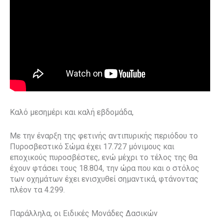
Καλό μεσημέρι και καλή εβδομάδα,
Με την έναρξη της φετινής αντιπυρικής περιόδου το
Πυροσβεστικό Σώμα έχει 17.727 μόνιμους και
εποχικούς πυροσβέστες, ενώ μέχρι το τέλος της θα
έχουν φτάσει τους 18.804, την ώρα που και ο στόλος
των οχημάτων έχει ενισχυθεί σημαντικά, φτάνοντας
πλέον τα 4.299.
Παράλληλα, οι Ειδικές Μονάδες Δασικών