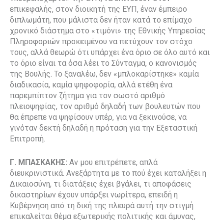
επικεφαλής, στον διοικητή της ΕΥΠ, έναν έμπειρο
διπλωμάτη, που μάλιστα δεν ήταν κατά το επίμαχο
χρονικό διάστημα στο «τιμόνι» της Εθνικής Υπηρεσίας
Πληροφοριών προκειμένου να πετύχουν τον στόχο
τους, αλλά θεωρώ ότι υπάρχει ένα όριο σε όλο αυτό και
το όριο είναι τα όσα λέει το Σύνταγμα, ο κανονισμός
της Βουλής. Το ξαναλέω, δεν «μπλοκαρίστηκε» καμία
διαδικασία, καμία ψηφοφορία, αλλά ετέθη ένα
παρεμπίπτον ζήτημα για τον σωστό αριθμό
πλειοψηφίας, τον αριθμό δηλαδή των βουλευτών που
θα έπρεπε να ψηφίσουν υπέρ, για να ξεκινούσε, να
γινόταν δεκτή δηλαδή η πρόταση για την Εξεταστική
Επιτροπή.
Γ. ΜΠΑΣΚΑΚΗΣ:
Αν μου επιτρέπετε, απλά
διευκρινιστικά. Ανεξάρτητα με το πού έχει καταλήξει η
Δικαιοσύνη, τι διατάξεις έχει βγάλει, τι αποφάσεις
δικαστηρίων έχουν υπάρξει νωρίτερα, επειδή η
Κυβέρνηση από τη δική της πλευρά αυτή την στιγμή
επικαλείται θέμα εξωτερικής πολιτικής και άμυνας,