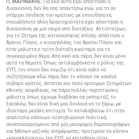
Π. ΜΑΡΙΝΑΚΗΣ:
Για όλα αυτά έχει απαντήσει η
Δικαιοσύνη, δεν θα σας απαντήσω εγώ, για το αν
υπάρχει σύνδεση του κράτους με οποιοδήποτε,
οποιαδήποτε άλλη δραστηριότητα έχει απαντήσει η
Δικαιοσύνη με μια σειρά από διατάξεις. Αντιστοίχως,
για το ζήτημα της κατασκοπείας επίσης απάντησε ο
Άρειος Πάγος, ο εισαγγελέας του Αρείου Πάγου και
ήταν μάλιστα η τρίτη διάταξη ευρύτερα για το
συγκεκριμένο θέμα. Από εκεί και πέρα, δεν είναι μόνο
αυτά τα θέματα. Όπως αντιλαμβάνεστε ο ρόλος της
ΕΥΠ, τον οποίο δεν νομίζω ότι είναι καλό να
συζητήσουμε εδώ πέρα, δεν το κάνουν σε κανένα
σοβαρό κράτος, άπτεται και πολύ κρίσιμων ζητημάτων
εθνικής ασφάλειας, σε πάρα πολλές περιπτώσεις
μάλιστα, όπως έχουμε διαβάσει σε ρεπορτάζ, το
ξαναλέω, δεν είναι δική μου δουλειά να το ξέρω, με
ιδιαίτερα μεγάλη επιτυχία. Το καταλαβαίνω ότι στην
απελπισία κάποιων να επιβιώσουν πολιτικά,
συνεπικουρούμενοι από μία μειοψηφία δημοσιογράφων
και Μέσων μαζικής ενημέρωσης, προτιμούν να κάνουν
«κουρελόχαρτο» την ΕΥΠ, να επιτεθούν στον