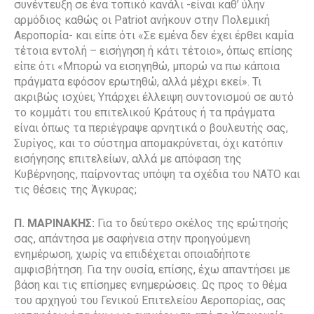
συνέντευξη σε ένα τοπικό κανάλι -είναι καθ’ ύλην
αρμόδιος καθώς οι Patriot ανήκουν στην Πολεμική
Αεροπορία- και είπε ότι «Σε εμένα δεν έχει έρθει καμία
τέτοια εντολή – εισήγηση ή κάτι τέτοιο», όπως επίσης
είπε ότι «Μπορώ να εισηγηθώ, μπορώ να πω κάποια
πράγματα εφόσον ερωτηθώ, αλλά μέχρι εκεί». Τι
ακριβώς ισχύει; Υπάρχει έλλειψη συντονισμού σε αυτό
το κομμάτι του επιτελικού Κράτους ή τα πράγματα
είναι όπως τα περιέγραψε αρνητικά ο βουλευτής σας,
Συρίγος, και το σύστημα απομακρύνεται, όχι κατόπιν
εισήγησης επιτελείων, αλλά με απόφαση της
Κυβέρνησης, παίρνοντας υπόψη τα σχέδια του ΝΑΤΟ και
τις θέσεις της Άγκυρας;
Π. ΜΑΡΙΝΑΚΗΣ:
Για το δεύτερο σκέλος της ερώτησής
σας, απάντησα με σαφήνεια στην προηγούμενη
ενημέρωση, χωρίς να επιδέχεται οποιαδήποτε
αμφισβήτηση. Για την ουσία, επίσης, έχω απαντήσει με
βάση και τις επίσημες ενημερώσεις. Ως προς το θέμα
του αρχηγού του Γενικού Επιτελείου Αεροπορίας, σας