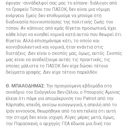
έφυγαν -συνάδελφοί σας μας το είπανε- διάλογοι από
το Γραφείο Τύπου του ΠΑΣΟΚ, δεν είναι μια νόμιμη
ενέργεια. Εμείς δεν επιθυμούμε να μπούμε στη
διαδικασία ποινικοποίησης της πολιτικής ζωής του
τόπου. Αν κάποιος από εμάς θίγεται προσωπικά, έχει
κάθε λόγο να κινηθεί νομικά κατά αυτού που θεωρεί ότι
θίγεται. Αλλά επισημάναμε κάτι, το οποίο και
κοινοβουλευτικά και νομικά, ήταν ενάντια στις
διατάξεις. Δεν είναι ο σκοπός μας, όμως, αυτός. Σκοπός
μας είναι να αναδείξουμε αυτές τις πρακτικές, τις
οποίες μάλιστα το ΠΑΣΟΚ δεν είχε δώσει τέτοια
δείγματα γραφής. Δεν είχε τέτοιο παρελθόν.
Θ. ΜΠΑΛΟΔΗΜΑΣ:
Την προηγούμενη εβδομάδα στο
συνέδριο του Ευάγγελου Βενιζέλου, ο Υπουργός Άμυνας
έλεγε ότι πάμε για απομάκρυνση του Patriot από την
Κάρπαθο, επειδή, ανοίγω εισαγωγικά, η απειλή από το
Ιράν εννοούσε, θεωρήθηκε από τα επιτελεία ότι αυτή
την στιγμή δεν είναι ισχυρή. Λίγες μέρες μετά, όμως,
την Παρασκευή, ο αρχηγός ΓΕΑ έδωσε μια δική του