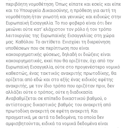
περιβόητη νομοθέτηση. Όπως είπατε και εσείς και είπε
και το Υπουργείο Δικαιοσύνης, η πρόθεση για αυτή τη
νομοθέτηση ήταν γνωστή και γενικώς και ειδικώς στην
Ευρωπαϊκή Εισαγγελία. Το πιο φοβερό είναι ότι δεν
μειώνει ούτε κατ’ ελάχιστον τον ρόλο ή τον τρόπο
λειτουργίας της Ευρωπαϊκής Εισαγγελίας στη χώρα
μας. Καθόλου. Το αντίθετο. Ενισχύει τη διερεύνηση
υποθέσεων που σε περίπτωση που είναι
κακουργηματικής φύσεως, δηλαδή οι διώξεις είναι
κακουργηματικές, εκεί που θα οριζόταν, όχι από την
Ευρωπαϊκή Εισαγγελία, ούτε στο προγενέστερο νομικό
καθεστώς, ένας τακτικός ανακριτής πρωτοδίκης, θα
ορίζεται από εδώ και στο εξής ένας ειδικός εφέτης
ανακριτής, με τον ίδιο τρόπο που οριζόταν πριν, δεν
αλλάζει ούτε ο τρόπος, ούτε η διαδικασία.
Αναβαθμίζεται σε επίπεδο δικαστικού βαθμού, ο
αντίστοιχος δικαστικός βαθμός του ανακριτή από
πρωτοδίκη ανακριτή σε εφέτη ανακριτή. Και
πραγματικά, με αυτά τα δεδομένα, τα οποία δεν
αμφισβητούνται, ειδικά τα νομικά δεδομένα είναι