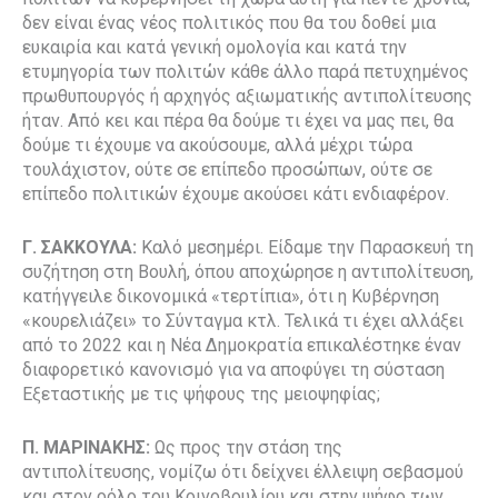
δεν είναι ένας νέος πολιτικός που θα του δοθεί μια
ευκαιρία και κατά γενική ομολογία και κατά την
ετυμηγορία των πολιτών κάθε άλλο παρά πετυχημένος
πρωθυπουργός ή αρχηγός αξιωματικής αντιπολίτευσης
ήταν. Από κει και πέρα θα δούμε τι έχει να μας πει, θα
δούμε τι έχουμε να ακούσουμε, αλλά μέχρι τώρα
τουλάχιστον, ούτε σε επίπεδο προσώπων, ούτε σε
επίπεδο πολιτικών έχουμε ακούσει κάτι ενδιαφέρον.
Γ. ΣΑΚΚΟΥΛΑ:
Καλό μεσημέρι. Είδαμε την Παρασκευή τη
συζήτηση στη Βουλή, όπου αποχώρησε η αντιπολίτευση,
κατήγγειλε δικονομικά «τερτίπια», ότι η Κυβέρνηση
«κουρελιάζει» το Σύνταγμα κτλ. Τελικά τι έχει αλλάξει
από το 2022 και η Νέα Δημοκρατία επικαλέστηκε έναν
διαφορετικό κανονισμό για να αποφύγει τη σύσταση
Εξεταστικής με τις ψήφους της μειοψηφίας;
Π. ΜΑΡΙΝΑΚΗΣ:
Ως προς την στάση της
αντιπολίτευσης, νομίζω ότι δείχνει έλλειψη σεβασμού
και στον ρόλο του Κοινοβουλίου και στην ψήφο των