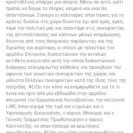
κρυστάλλινα, υπάρχει μία απορία. Μένω σε αυτό, γιατί
πρέπει να δούμε το πλήρες κείμενο και εκεί θα
απαντήσουμε. Σίγουρα οι καλύτερες απαντήσεις για το
κράτος δικαίου στη χώρα δίνονται όχι από εμάς, εμείς
λέμε την πολιτική μας και απαντάμε στις συκοφαντίες
της αντιπολίτευσης και κάποιων μέσων ενημέρωσης,
δίνονται από τους θεσμικούς παράγοντες και της
Ευρώπης και ευρύτερα, οι οποίοι με τελευταίο τον
αρμόδιο Επίτροπο, διαπιστώνουν την εντελώς
αντίθετη εικόνα από αυτή την οποία διαπιστώνουν
διάφορες ατεκμηρίωτες εκθέσεις και προκαλούν την
αφωνία των γνωστών συκοφαντών της χώρας και
μάλιστα Ελλήνων συκοφαντών κατά της ίδιας τους της
πατρίδας. Αξίζει τον κόπο να ενημερωθείτε για το τι
έγινε και πριν από μία εβδομάδα στην αρμόδια
επιτροπή του Ευρωπαϊκού Κοινοβουλίου, την επιτροπή
LIBE, όπου είχαμε την τιμή και ο ομιλών και ο
Υφυπουργός Δικαιοσύνης, ο κύριος Μπούγας και ο
Γενικός Γραμματέας Πρωθυπουργού ο κύριος
Κουτνατζής, να απαντήσουμε σε ερωτήσεις
ευρωβουλευτών. Αξίζει τον κόπο να ενημερωθείτε για