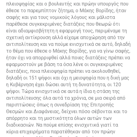
πλειοψηφίας και ο βουλευτής και πρώην υπουργός που
έθεσε το παρεμπίπτον ζήτημα, ο Μάκης Βορίδης, ήταν
σαφής και για τους νομικούς λόγους και μάλιστα
παρέθεσε συγκεκριμένες διατάξεις που θεωρώ ότι
είναι αδιαμφισβήτητη η εφαρμογή τους, περιμέναμε τη
σχετική αντίκρουση αλλά είχαμε αποχώρηση από την
αντιπολίτευση και να πούμε ενισχυτικά σε αυτό, δηλαδή
το θέμα που έθεσε ο Μάκης Βορίδης, για να γίνω σαφής,
ήταν όχι να απορριφθεί αλλά ποιες διατάξεις πρέπει να
εφαρμοστούν με βάση τα όσα λένε οι συγκεκριμένες
διατάξεις, ποια πλειοψηφία πρέπει να ακολουθηθεί,
δηλαδή οι 151 ψήφοι και όχι η μειοψηφία που η δική μας
η Κυβέρνηση έχει δώσει αυτή τη δυνατότητα, οι 120
ψήφοι. Τώρα ενισχυτικά σε αυτά η ίδια η στάση της
αντιπολίτευσης όλα αυτά τα χρόνια, σε μια σειρά από
περιπτώσεις όπως η συνεδρίαση της Επιτροπής
Θεσμών και Διαφάνειας, δείχνει πόσο σέβονται και το
απόρρητο και τη μυστικότητα όλων αυτών των
διαδικασιών. Να πούμε επίσης ενισχυτικά γιατί τα
κύρια επιχειρήματα παρατέθηκαν από τον πρώην