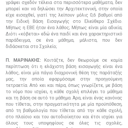
γράψει σχεδόν τέλεια στα περισσότερα μαθήματα, δεν
μπορεί καν να δηλώσει την Αρχιτεκτονική, στην οποία
είχε εισαχθεί, γιατί της λείπουν μόλις 0,6 βαθμοί από
την Ειδική Βάση Εισαγωγής στο Ελεύθερο Σχέδιο.
Μήπως η ΕΒΕ ήταν ένα λάθος; Μήπως είναι μία αδικία;
Διότι «κόβεται» εδώ ένα παιδί και ένα χαρακτηριστικό
παράδειγμα, σε ένα μάθημα, μάλιστα, που δεν
διδάσκεται στο Σχολείο;
Π. ΜΑΡΙΝΑΚΗΣ:
Κοιτάξτε, δεν θεωρούμε σε καμία
περίπτωση ότι η ελάχιστη βάση εισαγωγής είναι ένα
λάθος, είναι μία πάγια διαχρονική θέση της παράταξής
μας, την οποία εφαρμόσαμε στην προηγούμενη
τετραετία. Από κει και πέρα, όπως γνωρίζετε, με βάση
το νόμο που ισχύει, η κάθε σχολή επιλέγει το μάθημα
και τη βάση σε αυτό το μάθημα. Άρα, είναι ένας κανόνας
που τίθεται, στην πραγματικότητα με μία προϋπόθεση,
από τη βαθμολογία που τίθεται από την κάθε σχολή,
στο πλαίσιο και του αυτοδιοίκητου και έτσι ισχύει για
όλους τους υποψηφίους σε όλες τις σχολές,