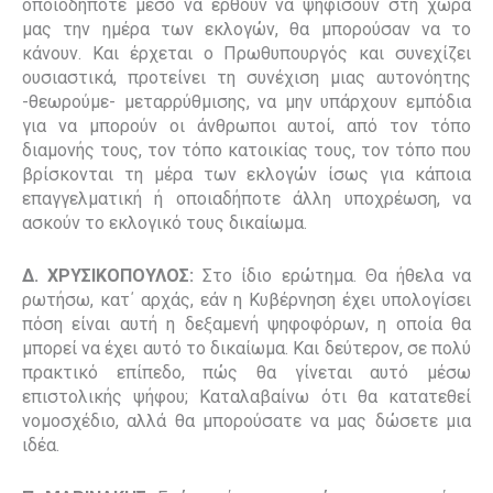
οποιοδήποτε μέσο να έρθουν να ψηφίσουν στη χώρα
μας την ημέρα των εκλογών, θα μπορούσαν να το
κάνουν. Και έρχεται ο Πρωθυπουργός και συνεχίζει
ουσιαστικά, προτείνει τη συνέχιση μιας αυτονόητης
-θεωρούμε- μεταρρύθμισης, να μην υπάρχουν εμπόδια
για να μπορούν οι άνθρωποι αυτοί, από τον τόπο
διαμονής τους, τον τόπο κατοικίας τους, τον τόπο που
βρίσκονται τη μέρα των εκλογών ίσως για κάποια
επαγγελματική ή οποιαδήποτε άλλη υποχρέωση, να
ασκούν το εκλογικό τους δικαίωμα.
Δ. ΧΡΥΣΙΚΟΠΟΥΛΟΣ:
Στο ίδιο ερώτημα. Θα ήθελα να
ρωτήσω, κατ΄ αρχάς, εάν η Κυβέρνηση έχει υπολογίσει
πόση είναι αυτή η δεξαμενή ψηφοφόρων, η οποία θα
μπορεί να έχει αυτό το δικαίωμα. Και δεύτερον, σε πολύ
πρακτικό επίπεδο, πώς θα γίνεται αυτό μέσω
επιστολικής ψήφου; Καταλαβαίνω ότι θα κατατεθεί
νομοσχέδιο, αλλά θα μπορούσατε να μας δώσετε μια
ιδέα.