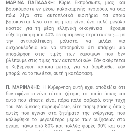
ΜΑΡΙΝΑ ΠΑΠΑΔΑΚΗ:
Κύριε Εκπρόσωπε, μιας και
βρισκόμαστε εν μέσω καλοκαιρινής περιόδου, να σας
πάω λίγο στα ακτοπλοϊκά εισιτήρια τα οποία
βρίσκονται λίγο στα ύψη και είναι ένα πολύ μεγάλο
κόστος για τη μέση ελληνική οικογένεια ―έχουμε
αύξηση ακόμη και 40% σε ορισμένες περιπτώσεις― με
την αντιπολίτευση, μάλιστα, να μιλάει για
αισχροκέρδεια και να επισημαίνει ότι υπάρχει μία
υποχώρηση στις τιμές των καυσίμων που δεν
βλέπουμε στις τιμές των ακτοπλοϊκών. Εάν σκέφτεται
η Κυβέρνηση κάποια μέτρα, για να διορθωθεί, εάν
μπορώ να το πω έτσι, αυτή η κατάσταση.
Π. ΜΑΡΙΝΑΚΗΣ:
Η Κυβέρνηση αυτή έχει αποδείξει ότι
δεν αφήνει κανένα τέτοιο ζήτημα, το οποίο, όπως και
αυτό που είπατε, είναι πάρα πολύ σοβαρό, στην τύχη
του. Με άμεσες παρεμβάσεις, είτε παρεμβάσεις όπως
αυτές που έγιναν στα ζητήματα της ενέργειας, που
καλύφθηκε το μεγαλύτερο μέρος των αυξήσεων στο
ρεύμα, πάνω από 80
%
και πολλές φορές 90
%
και στα