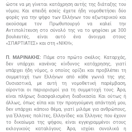
ώστε να μη γίνεται κατάχρηση αυτής της διάταξης του
νόμου; Και επειδή εσείς έχετε ήδη νομοθετήσει δύο
φορές για την ψήφο των Ελλήνων του εξωτερικού και
ακούσαμε τον Πρωθυπουργό να καλεί την
Αντιπολίτευση στο σύνολό της να το ψηφίσει με 300
βουλευτές, είναι αυτό ένα άνοιγμα στους
«ΣΠΑΡΤΙΑΤΕΣ» και στη «ΝΙΚΗ»;
Π. ΜΑΡΙΝΑΚΗΣ:
Πάμε στο πρώτο σκέλος. Καταρχάς,
δεν υπάρχει κανένας κίνδυνος κατάχρησης, γιατί
υπάρχει ήδη νόμος, ο οποίος ορίζει και προβλέπει τη
συμμετοχή των Ελλήνων από κάθε γωνιά της γης.
Ουσιαστικά, με αυτή τη νομοθετική παρέμβαση,
αίρονται οι περιορισμοί για τη συμμετοχή τους. Άρα,
είναι πλήρως διασφαλισμένη διαδικασία. Και ούτως ή
άλλως, όπως είπα και την προηγούμενη απάντησή μου,
δεν υπάρχει κάποιο θέμα, γιατί μιλάμε για ανθρώπους,
για Έλληνες πολίτες, Ελληνίδες και Έλληνες που έχουν
το δικαίωμα της ψήφου, είναι εγγεγραμμένοι στους
εκλογικούς καταλόγους. Άρα, ισχύει συνολικά η