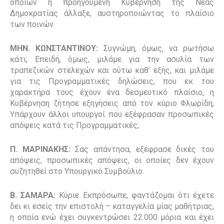
οποίων η προηγούμενη Κυβέρνηση της Νέας
Δημοκρατίας άλλαξε, αυστηροποιώντας το πλαίσιο
των ποινών.
ΜΗΝ. ΚΩΝΣΤΑΝΤΙΝΟΥ:
Συγνώμη, όμως, να ρωτήσω
κάτι; Επειδή, όμως, μιλάμε για την ασυλία των
τραπεζικών στελεχών και ούτω καθ’ εξής, και μιλάμε
για τις Προγραμματικές δηλώσεις, που εκ του
χαρακτήρα τους έχουν ένα δεσμευτικό πλαίσιο, η
Κυβέρνηση ζήτησε εξηγήσεις από τον κύριο Φλωρίδη;
Υπάρχουν άλλοι υπουργοί που εξέφρασαν προσωπικές
απόψεις κατά τις Προγραμματικές;
Π. ΜΑΡΙΝΑΚΗΣ:
Σας απάντησα, εξέφρασε δικές του
απόψεις, προσωπικές απόψεις, οι οποίες δεν έχουν
συζητηθεί στο Υπουργικό Συμβούλιο.
Β. ΣΑΜΑΡΑ:
Κύριε Εκπρόσωπε, φαντάζομαι ότι έχετε
δει κι εσείς την επιστολή – καταγγελία μίας μαθήτριας,
η οποία ενώ έχει συγκεντρώσει 22.000 μόρια και έχει