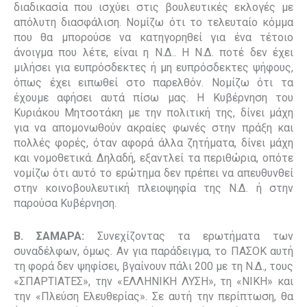
διαδικασία που ισχύει στις βουλευτικές εκλογές με
απόλυτη διασφάλιση. Νομίζω ότι το τελευταίο κόμμα
που θα μπορούσε να κατηγορηθεί για ένα τέτοιο
άνοιγμα που λέτε, είναι η Ν.Δ.. Η Ν.Δ. ποτέ δεν έχει
μιλήσει για ευπρόσδεκτες ή μη ευπρόσδεκτες ψήφους,
όπως έχει ειπωθεί στο παρελθόν. Νομίζω ότι τα
έχουμε αφήσει αυτά πίσω μας. Η Κυβέρνηση του
Κυριάκου Μητσοτάκη με την πολιτική της, δίνει μάχη
για να απομονωθούν ακραίες φωνές στην πράξη και
πολλές φορές, όταν αφορά άλλα ζητήματα, δίνει μάχη
και νομοθετικά. Δηλαδή, εξαντλεί τα περιθώρια, οπότε
νομίζω ότι αυτό το ερώτημα δεν πρέπει να απευθυνθεί
στην κοινοβουλευτική πλειοψηφία της Ν.Δ. ή στην
παρούσα Κυβέρνηση.
Β. ΣΑΜΑΡΑ:
Συνεχίζοντας τα ερωτήματα των
συναδέλφων, όμως. Αν για παράδειγμα, το ΠΑΣΟΚ αυτή
τη φορά δεν ψηφίσει, βγαίνουν πάλι 200 με τη Ν.Δ., τους
«ΣΠΑΡΤΙΑΤΕΣ», την «ΕΛΛΗΝΙΚΗ ΛΥΣΗ», τη «ΝΙΚΗ» και
την «Πλεύση Ελευθερίας». Σε αυτή την περίπτωση, θα