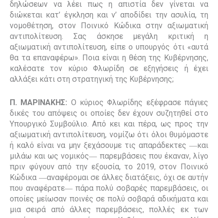
δηλώσεων να λέει πως η απιστία δεν γίνεται να
διώκεται κατ’ έγκληση και ν’ αποδίδει την ασυλία, τη
νομοθέτηση, στον Ποινικό Κώδικα στην αξιωματική
αντιπολίτευση. Σας άσκησε μεγάλη κριτική η
αξιωματική αντιπολίτευση, είπε ο υπουργός ότι «αυτά
θα τα επαναφέρω». Ποια είναι η θέση της Κυβέρνησης,
καλέσατε τον κύριο Φλωρίδη σε εξηγήσεις ή έχει
αλλάξει κάτι στη στρατηγική της Κυβέρνησης;
Π. ΜΑΡΙΝΑΚΗΣ:
Ο κύριος Φλωρίδης εξέφρασε πάγιες
δικές του απόψεις οι οποίες δεν έχουν συζητηθεί στο
Υπουργικό Συμβούλιο. Από κει και πέρα, ως προς την
αξιωματική αντιπολίτευση, νομίζω ότι όλοι θυμόμαστε
ή καλό είναι να μην ξεχάσουμε τις απαράδεκτες ―και
μιλάω και ως νομικός― παρεμβάσεις που έκαναν, λίγο
πριν φύγουν από την εξουσία, το 2019, στον Ποινικό
Κώδικα ―αναφέρομαι σε άλλες διατάξεις, όχι σε αυτήν
που αναφέρατε― πάρα πολύ σοβαρές παρεμβάσεις, οι
οποίες μείωσαν ποινές σε πολύ σοβαρά αδικήματα και
μια σειρά από άλλες παρεμβάσεις, πολλές εκ των