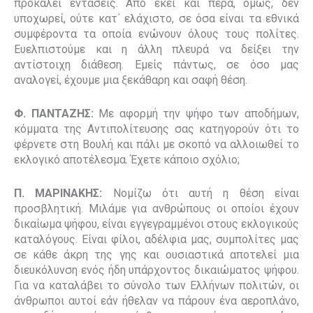
προκαλεί εντάσεις. Από εκεί και πέρα, όμως, δεν
υποχωρεί, ούτε κατ΄ ελάχιστο, σε όσα είναι τα εθνικά
συμφέροντα τα οποία ενώνουν όλους τους πολίτες.
Ευελπιστούμε και η άλλη πλευρά να δείξει την
αντίστοιχη διάθεση. Εμείς πάντως, σε όσο μας
αναλογεί, έχουμε μια ξεκάθαρη και σαφή θέση.
Φ. ΠΑΝΤΑΖΗΣ:
Με αφορμή την ψήφο των αποδήμων,
κόμματα της Αντιπολίτευσης σας κατηγορούν ότι το
φέρνετε στη Βουλή και πάλι με σκοπό να αλλοιωθεί το
εκλογικό αποτέλεσμα. Έχετε κάποιο σχόλιο;
Π. ΜΑΡΙΝΑΚΗΣ:
Νομίζω ότι αυτή η θέση είναι
προσβλητική. Μιλάμε για ανθρώπους οι οποίοι έχουν
δικαίωμα ψήφου, είναι εγγεγραμμένοι στους εκλογικούς
καταλόγους. Είναι φίλοι, αδέλφια μας, συμπολίτες μας
σε κάθε άκρη της γης και ουσιαστικά αποτελεί μια
διευκόλυνση ενός ήδη υπάρχοντος δικαιώματος ψήφου.
Για να καταλάβει το σύνολο των Ελλήνων πολιτών, οι
άνθρωποι αυτοί εάν ήθελαν να πάρουν ένα αεροπλάνο,