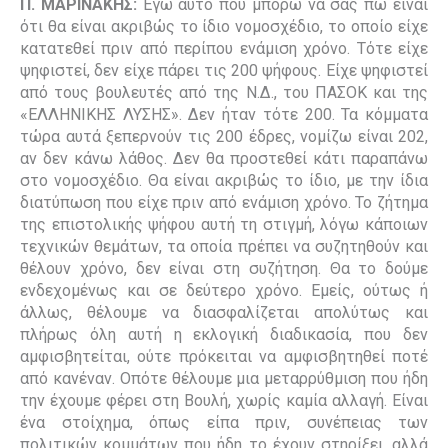
Π. ΜΑΡΙΝΑΚΗΣ:
Εγώ αυτό που μπορώ να σας πω είναι
ότι θα είναι ακριβώς το ίδιο νομοσχέδιο, το οποίο είχε
κατατεθεί πριν από περίπου ενάμιση χρόνο. Τότε είχε
ψηφιστεί, δεν είχε πάρει τις 200 ψήφους. Είχε ψηφιστεί
από τους βουλευτές από της Ν.Δ., του ΠΑΣΟΚ και της
«ΕΛΛΗΝΙΚΗΣ ΛΥΣΗΣ». Δεν ήταν τότε 200. Τα κόμματα
τώρα αυτά ξεπερνούν τις 200 έδρες, νομίζω είναι 202,
αν δεν κάνω λάθος. Δεν θα προστεθεί κάτι παραπάνω
στο νομοσχέδιο. Θα είναι ακριβώς το ίδιο, με την ίδια
διατύπωση που είχε πριν από ενάμιση χρόνο. Το ζήτημα
της επιστολικής ψήφου αυτή τη στιγμή, λόγω κάποιων
τεχνικών θεμάτων, τα οποία πρέπει να συζητηθούν και
θέλουν χρόνο, δεν είναι στη συζήτηση. Θα το δούμε
ενδεχομένως και σε δεύτερο χρόνο. Εμείς, ούτως ή
άλλως, θέλουμε να διασφαλίζεται απολύτως και
πλήρως όλη αυτή η εκλογική διαδικασία, που δεν
αμφισβητείται, ούτε πρόκειται να αμφισβητηθεί ποτέ
από κανέναν. Οπότε θέλουμε μια μεταρρύθμιση που ήδη
την έχουμε φέρει στη Βουλή, χωρίς καμία αλλαγή. Είναι
ένα στοίχημα, όπως είπα πριν, συνέπειας των
πολιτικών κομμάτων που ήδη το έχουν στηρίξει, αλλά