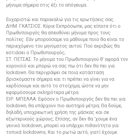
μήνυμα σήμερα στις έξι το απόγευμα.
Ευχαριστώ και παρακαλώ για τις ερωτήσεις σας.
ΔΗΜ. ΓΚΑΤΣΙΟΣ: Κύριε Εκπρόσωπε, μας είπατε ότι ο
Πρωθυπουργός θα απευθύνει μήνυμα προς τους
πολίτες. Εάν μπορούσαμε να μάθουμε ποιο θα είναι το
περιεχόμενο του μηνύματος αυτού. Πού ακριβώς θα
εστιάσει ο Πρωθυπουργός;
ΣΤ. ΠΕΤΣΑΣ: Το μήνυμα του Πρωθυπουργού θ’ αφορά τον
κορονοϊό και μπορώ να σας πω ότι δεν θα πει για
lockdown. Θα περιγράψει σε ποια κατάσταση
βρισκόμαστε σήμερα και τι πρέπει να γίνει για να
κερδίσουμε και αυτό το στοίχημα, ώστε να μην
εφαρμόσουμε σκληρότερα μέτρα.
ΕΙΡ. MΠΕΛΛΑ: Εφόσον ο Πρωθυπουργός δεν θα πει για
lockdown, θα υπάρχουν πιο αυστηρά μέτρα; Θα δούμε,
δηλαδή, υποχρεωτική χρήση της μάσκας και σε
εξωτερικούς χώρους; Επίσης, αν δεν θα ‘χουμε ένα
γενικό lockdown, μπορεί να υπάρχει πιθανότητα για
τοπικά lockdowns; Και το ρωτώ αυτό, γιατί έχουμε