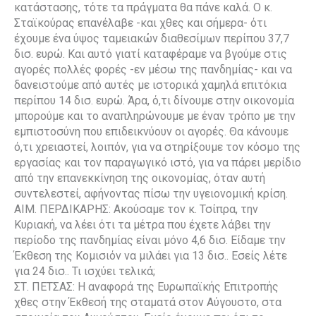
κατάστασης, τότε τα πράγματα θα πάνε καλά. Ο κ.
Σταϊκούρας επανέλαβε -και χθες και σήμερα- ότι
έχουμε ένα ύψος ταμειακών διαθεσίμων περίπου 37,7
δισ. ευρώ. Και αυτό γιατί καταφέραμε να βγούμε στις
αγορές πολλές φορές -εν μέσω της πανδημίας- και να
δανειστούμε από αυτές με ιστορικά χαμηλά επιτόκια
περίπου 14 δισ. ευρώ. Άρα, ό,τι δίνουμε στην οικονομία
μπορούμε και το αναπληρώνουμε με έναν τρόπο με την
εμπιστοσύνη που επιδεικνύουν οι αγορές. Θα κάνουμε
ό,τι χρειαστεί, λοιπόν, για να στηρίξουμε τον κόσμο της
εργασίας και τον παραγωγικό ιστό, για να πάρει μερίδιο
από την επανεκκίνηση της οικονομίας, όταν αυτή
συντελεστεί, αφήνοντας πίσω την υγειονομική κρίση.
ΑΙΜ. ΠΕΡΔΙΚΑΡΗΣ: Ακούσαμε τον κ. Τσίπρα, την
Κυριακή, να λέει ότι τα μέτρα που έχετε λάβει την
περίοδο της πανδημίας είναι μόνο 4,6 δισ. Είδαμε την
Έκθεση της Κομισιόν να μιλάει για 13 δισ.. Εσείς λέτε
για 24 δισ.. Τι ισχύει τελικά;
ΣΤ. ΠΕΤΣΑΣ: Η αναφορά της Ευρωπαϊκής Επιτροπής
χθες στην Έκθεσή της σταματά στον Αύγουστο, στα