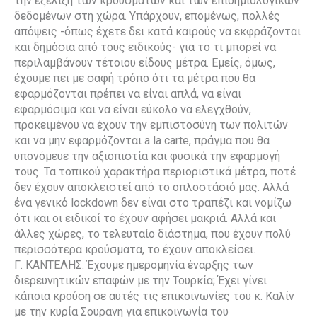
την εξέλιξη των κρουσμάτων και των επιδημιολογικών
δεδομένων στη χώρα. Υπάρχουν, επομένως, πολλές
απόψεις -όπως έχετε δει κατά καιρούς να εκφράζονται
και δημόσια από τους ειδικούς- για το τι μπορεί να
περιλαμβάνουν τέτοιου είδους μέτρα. Εμείς, όμως,
έχουμε πει με σαφή τρόπο ότι τα μέτρα που θα
εφαρμόζονται πρέπει να είναι απλά, να είναι
εφαρμόσιμα και να είναι εύκολο να ελεγχθούν,
προκειμένου να έχουν την εμπιστοσύνη των πολιτών
και να μην εφαρμόζονται a la carte, πράγμα που θα
υπονόμευε την αξιοπιστία και φυσικά την εφαρμογή
τους. Τα τοπικού χαρακτήρα περιοριστικά μέτρα, ποτέ
δεν έχουν αποκλειστεί από το οπλοστάσιό μας. Αλλά
ένα γενικό lockdown δεν είναι στο τραπέζι και νομίζω
ότι και οι ειδικοί το έχουν αφήσει μακριά. Αλλά και
άλλες χώρες, το τελευταίο διάστημα, που έχουν πολύ
περισσότερα κρούσματα, το έχουν αποκλείσει.
Γ. ΚΑΝΤΕΛΗΣ: Έχουμε ημερομηνία έναρξης των
διερευνητικών επαφών με την Τουρκία; Έχει γίνει
κάποια κρούση σε αυτές τις επικοινωνίες του κ. Καλίν
με την κυρία Σουρανη για επικοινωνία του