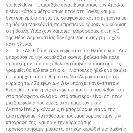
για lockdown, τι ακριβώς είναι; Είναι όπως τον Απρίλιο
ή είναι κάποια μέτρα όπως ήταν στη Ξάνθη; Και μια
δεύτερη ερώτηση για τις συμφωνίες και τα μνημόνια με
τη Βόρεια Μακεδονία, που πρέπει να έρθουν για κύρωση
στη Βουλή. Υπάρχουν κάποιες πληροφορίες ότι η Κ.Ο.
της Νέας Δημοκρατίας δεν έχει βρει εισηγητή. Ισχύει
κάτι τέτοιο;
ΣΤ. ΠΕΤΣΑΣ: Είδαμε την αναφορά του κ. Ηλιόπουλου. Δεν
μπορούσε να την καταλάβει κανείς, βέβαια. Με πολύ
προσοχή, αν κάποιος ήθελε να διαβάσει πίσω από τις
γραμμές, θα έβλεπε ότι ο κ. Ηλιόπουλος ήθελε να δείξει
ότι υπάρχει κάποιο θέμα στη Νέα Δημοκρατία με την
κύρωση των Συμφωνιών. Δεν υπάρχει κανένα τέτοιο
θέμα. Αυτό που εμείς είχαμε πει και στο παρελθόν -και
στο πρόσφατο, αλλά και στο απώτερο- είναι ότι ήταν
μια Συμφωνία που εμείς, όταν ήμασταν στην
Αντιπολίτευση, κάναμε ό,τι μπορούσαμε για να την
αποτρέψουμε. Καταθέσαμε πρόταση μομφής πριν την
υπογραφή της. Και πριν την κύρωσή της
προειδοποιήσαμε, μάλιστα, ότι εάν κυρωθεί μια διεθνής