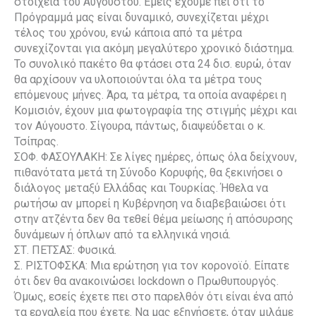
στοιχεία του Αυγούστου. Εμείς έχουμε πει ότι το
Πρόγραμμά μας είναι δυναμικό, συνεχίζεται μέχρι
τέλος του χρόνου, ενώ κάποια από τα μέτρα
συνεχίζονται για ακόμη μεγαλύτερο χρονικό διάστημα.
Το συνολικό πακέτο θα φτάσει στα 24 δισ. ευρώ, όταν
θα αρχίσουν να υλοποιούνται όλα τα μέτρα τους
επόμενους μήνες. Άρα, τα μέτρα, τα οποία αναφέρει η
Κομισιόν, έχουν μια φωτογραφία της στιγμής μέχρι και
τον Αύγουστο. Σίγουρα, πάντως, διαψεύδεται ο κ.
Τσίπρας.
ΣΟΦ. ΦΑΣΟΥΛΑΚΗ: Σε λίγες ημέρες, όπως όλα δείχνουν,
πιθανότατα μετά τη Σύνοδο Κορυφής, θα ξεκινήσει ο
διάλογος μεταξύ Ελλάδας και Τουρκίας. Ήθελα να
ρωτήσω αν μπορεί η Κυβέρνηση να διαβεβαιώσει ότι
στην ατζέντα δεν θα τεθεί θέμα μείωσης ή απόσυρσης
δυνάμεων ή όπλων από τα ελληνικά νησιά.
ΣΤ. ΠΕΤΣΑΣ: Φυσικά.
Σ. ΡΙΣΤΟΦΣΚΑ: Μια ερώτηση για τον κορονοϊό. Είπατε
ότι δεν θα ανακοινώσει lockdown ο Πρωθυπουργός.
Όμως, εσείς έχετε πει στο παρελθόν ότι είναι ένα από
τα εργαλεία που έχετε. Να μας εξηγήσετε, όταν μιλάμε