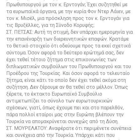
Πρωθυπουργού με τον κ. Ερντογάν; Έχει συζητηθεί με
τα ευρωπαϊκά όργανα, με την κυρία Φον Ντερ Λάιεν, με
τον κ. Μισέλ, μια πρόσκληση προς τον κ. Ερντογάν για
τις Βρυξέλλες, για τη Σύνοδο Κορυφής;
ΣΤ. ΠΕΤΣΑΣ: Αυτή τη στιγμή, δεν υπάρχει ημερομηνία για
την επανέναρξη των διερευνητικών επαφών. Κρατάμε
το θετικό στοιχείο ότι οδεύουμε προς τα εκεί σχετικά
σύντομα. Όσον αφορά το δεύτερο ερώτημά σας, δεν
έχει τεθεί τέτοιο ζήτημα στις επικοινωνίες των
διπλωματικών συμβούλων του Πρωθυπουργού και του
Προέδρου της Τουρκίας. Και όσον αφορά το τελευταίο
ζήτημα, είναι κάτι το οποίο δεν έχει τεθεί ακόμα στη
συζήτηση. Δεν ξέρουμε αν θα τεθεί στο μέλλον. Όπως
ξέρετε, το έκτακτο Ευρωπαϊκό Συμβούλιο
αντιμετωπίζει το σύνολο των ευρωτουρκικών
σχέσεων, γιατί, όπως έχουμε πει και στο παρελθόν,
πάρα πολλοί εταίροι μας στην Ευρώπη βλέπουν την
Τουρκία να απομακρύνεται συνεχώς από τη Δύση.
ΣΤ. ΜΟΥΡΕΛΑΤΟΥ: Αναφέρατε ότι περιμένετε συνέπεια
και συνέχεια από την Τουρκία. Υπάρχει κάτι που