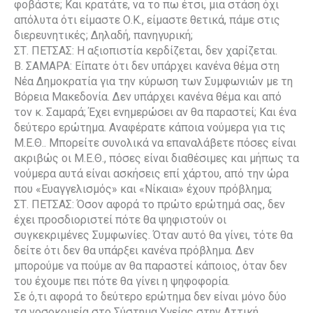
φοβάστε; Και κρατάτε, να το πω έτσι, μια στάση όχι
απόλυτα ότι είμαστε Ο.Κ., είμαστε θετικά, πάμε στις
διερευνητικές; Δηλαδή, πανηγυρική;
ΣΤ. ΠΕΤΣΑΣ: Η αξιοπιστία κερδίζεται, δεν χαρίζεται.
Β. ΣΑΜΑΡΑ: Είπατε ότι δεν υπάρχει κανένα θέμα στη
Νέα Δημοκρατία για την κύρωση των Συμφωνιών με τη
Βόρεια Μακεδονία. Δεν υπάρχει κανένα θέμα και από
τον κ. Σαμαρά; Έχει ενημερώσει αν θα παραστεί; Και ένα
δεύτερο ερώτημα. Αναφέρατε κάποια νούμερα για τις
Μ.Ε.Θ.. Μπορείτε συνολικά να επαναλάβετε πόσες είναι
ακριβώς οι Μ.Ε.Θ., πόσες είναι διαθέσιμες και μήπως τα
νούμερα αυτά είναι ασκήσεις επί χάρτου, από την ώρα
που «Ευαγγελισμός» και «Νίκαια» έχουν πρόβλημα;
ΣΤ. ΠΕΤΣΑΣ: Όσον αφορά το πρώτο ερώτημά σας, δεν
έχει προσδιοριστεί πότε θα ψηφιστούν οι
συγκεκριμένες Συμφωνίες. Όταν αυτό θα γίνει, τότε θα
δείτε ότι δεν θα υπάρξει κανένα πρόβλημα. Δεν
μπορούμε να πούμε αν θα παραστεί κάποιος, όταν δεν
του έχουμε πει πότε θα γίνει η ψηφοφορία.
Σε ό,τι αφορά το δεύτερο ερώτημα δεν είναι μόνο δύο
τα νοσοκομεία στο Σύστημα Υγείας στην Αττική.