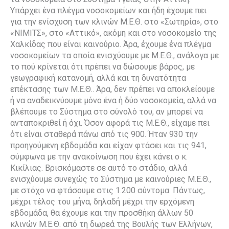
Υπάρχει ένα πλέγμα νοσοκομείων και ήδη έχουμε πει
για την ενίσχυση των κλινών Μ.Ε.Θ. στο «Σωτηρία», στο
«ΝΙΜΙΤΣ», στο «Αττικό», ακόμη και στο νοσοκομείο της
Χαλκίδας που είναι καινούριο. Άρα, έχουμε ένα πλέγμα
νοσοκομείων τα οποία ενισχύουμε με Μ.Ε.Θ., ανάλογα με
το πού κρίνεται ότι πρέπει να δώσουμε βάρος, με
γεωγραφική κατανομή, αλλά και τη δυνατότητα
επέκτασης των Μ.Ε.Θ.. Άρα, δεν πρέπει να αποκλείουμε
ή να αναδεικνύουμε μόνο ένα ή δύο νοσοκομεία, αλλά να
βλέπουμε το Σύστημα στο σύνολό του, αν μπορεί να
ανταποκριθεί ή όχι. Όσον αφορά τις Μ.Ε.Θ., είχαμε πει
ότι είναι σταθερά πάνω από τις 900. Ήταν 930 την
προηγούμενη εβδομάδα και είχαν φτάσει και τις 941,
σύμφωνα με την ανακοίνωση που έχει κάνει ο κ.
Κικίλιας. Βρισκόμαστε σε αυτό το στάδιο, αλλά
ενισχύουμε συνεχώς το Σύστημα με καινούριες Μ.Ε.Θ.,
με στόχο να φτάσουμε στις 1.200 σύντομα. Πάντως,
μέχρι τέλος του μήνα, δηλαδή μέχρι την ερχόμενη
εβδομάδα, θα έχουμε και την προσθήκη άλλων 50
κλινών Μ.Ε.Θ. από τη δωρεά της Βουλής των Ελλήνων,