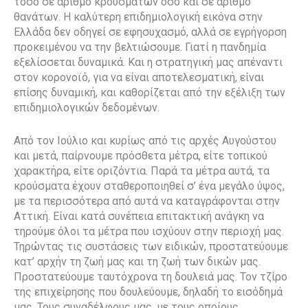
τόσο σε αριθμό κρουσμάτων όσο και σε αριθμό
θανάτων. Η καλύτερη επιδημιολογική εικόνα στην
Ελλάδα δεν οδηγεί σε εφησυχασμό, αλλά σε εγρήγορση
προκειμένου να την βελτιώσουμε. Γιατί η πανδημία
εξελίσσεται δυναμικά. Και η στρατηγική μας απέναντι
στον κορονοϊό, για να είναι αποτελεσματική, είναι
επίσης δυναμική, και καθορίζεται από την εξέλιξη των
επιδημιολογικών δεδομένων.
Από τον Ιούλιο και κυρίως από τις αρχές Αυγούστου
και μετά, παίρνουμε πρόσθετα μέτρα, είτε τοπικού
χαρακτήρα, είτε οριζόντια. Παρά τα μέτρα αυτά, τα
κρούσματα έχουν σταθεροποιηθεί σ’ ένα μεγάλο ύψος,
με τα περισσότερα από αυτά να καταγράφονται στην
Αττική. Είναι κατά συνέπεια επιτακτική ανάγκη να
τηρούμε όλοι τα μέτρα που ισχύουν στην περιοχή μας.
Τηρώντας τις συστάσεις των ειδικών, προστατεύουμε
κατ’ αρχήν τη ζωή μας και τη ζωή των δικών μας.
Προστατεύουμε ταυτόχρονα τη δουλειά μας. Τον τζίρο
της επιχείρησης που δουλεύουμε, δηλαδή το εισόδημά
μας. Τους συναδέλφους μας, με τους οποίους