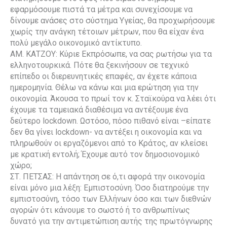
εφαρμόσουμε πιστά τα μέτρα και συνεχίσουμε να
δίνουμε ανάσες στο σύστημα Υγείας, θα προχωρήσουμε
χωρίς την ανάγκη τέτοιων μέτρων, που θα είχαν ένα
πολύ μεγάλο οικονομικό αντίκτυπο.
ΑΜ. ΚΑΤΖΟΥ: Κύριε Εκπρόσωπε, να σας ρωτήσω για τα
ελληνοτουρκικά. Πότε θα ξεκινήσουν σε τεχνικό
επίπεδο οι διερευνητικές επαφές, αν έχετε κάποια
ημερομηνία. Θέλω να κάνω και μια ερώτηση για την
οικονομία. Άκουσα το πρωί τον κ. Σταϊκούρα να λέει ότι
έχουμε τα ταμειακά διαθέσιμα να αντέξουμε ένα
δεύτερο lockdown. Ωστόσο, πόσο πιθανό είναι –είπατε
δεν θα γίνει lockdown- να αντέξει η οικονομία και να
πληρωθούν οι εργαζόμενοι από το Κράτος, αν κλείσει
με κρατική εντολή; Έχουμε αυτό τον δημοσιονομικό
χώρο;
ΣΤ. ΠΕΤΣΑΣ: Η απάντηση σε ό,τι αφορά την οικονομία
είναι μόνο μια λέξη: Εμπιστοσύνη. Όσο διατηρούμε την
εμπιστοσύνη, τόσο των Ελλήνων όσο και των διεθνών
αγορών ότι κάνουμε το σωστό ή το ανθρωπίνως
δυνατό για την αντιμετώπιση αυτής της πρωτόγνωρης