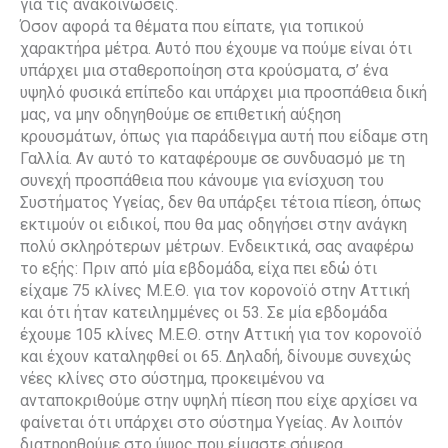
για τις ανακοινώσεις.
Όσον αφορά τα θέματα που είπατε, για τοπικού
χαρακτήρα μέτρα. Αυτό που έχουμε να πούμε είναι ότι
υπάρχει μια σταθεροποίηση στα κρούσματα, σ’ ένα
υψηλό φυσικά επίπεδο και υπάρχει μια προσπάθεια δική
μας, να μην οδηγηθούμε σε επιθετική αύξηση
κρουσμάτων, όπως για παράδειγμα αυτή που είδαμε στη
Γαλλία. Αν αυτό το καταφέρουμε σε συνδυασμό με τη
συνεχή προσπάθεια που κάνουμε για ενίσχυση του
Συστήματος Υγείας, δεν θα υπάρξει τέτοια πίεση, όπως
εκτιμούν οι ειδικοί, που θα μας οδηγήσει στην ανάγκη
πολύ σκληρότερων μέτρων. Ενδεικτικά, σας αναφέρω
το εξής: Πριν από μία εβδομάδα, είχα πει εδώ ότι
είχαμε 75 κλίνες Μ.Ε.Θ. για τον κορονοϊό στην Αττική
και ότι ήταν κατειλημμένες οι 53. Σε μία εβδομάδα
έχουμε 105 κλίνες Μ.Ε.Θ. στην Αττική για τον κορονοϊό
και έχουν καταληφθεί οι 65. Δηλαδή, δίνουμε συνεχώς
νέες κλίνες στο σύστημα, προκειμένου να
ανταποκριθούμε στην υψηλή πίεση που είχε αρχίσει να
φαίνεται ότι υπάρχει στο σύστημα Υγείας. Αν λοιπόν
διατηρηθούμε στο ύψος που είμαστε σήμερα,