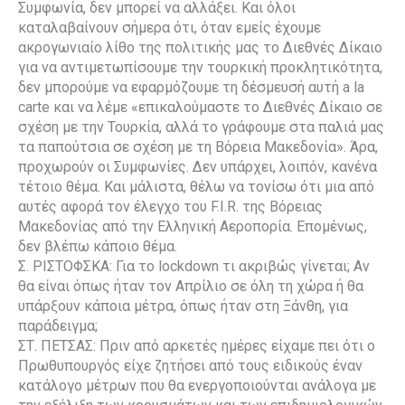
Συμφωνία, δεν μπορεί να αλλάξει. Και όλοι
καταλαβαίνουν σήμερα ότι, όταν εμείς έχουμε
ακρογωνιαίο λίθο της πολιτικής μας το Διεθνές Δίκαιο
για να αντιμετωπίσουμε την τουρκική προκλητικότητα,
δεν μπορούμε να εφαρμόζουμε τη δέσμευσή αυτή a la
carte και να λέμε «επικαλούμαστε το Διεθνές Δίκαιο σε
σχέση με την Τουρκία, αλλά το γράφουμε στα παλιά μας
τα παπούτσια σε σχέση με τη Βόρεια Μακεδονία». Άρα,
προχωρούν οι Συμφωνίες. Δεν υπάρχει, λοιπόν, κανένα
τέτοιο θέμα. Και μάλιστα, θέλω να τονίσω ότι μια από
αυτές αφορά τον έλεγχο του F.I.R. της Βόρειας
Μακεδονίας από την Ελληνική Αεροπορία. Επομένως,
δεν βλέπω κάποιο θέμα.
Σ. ΡΙΣΤΟΦΣΚΑ: Για το lockdown τι ακριβώς γίνεται; Αν
θα είναι όπως ήταν τον Απρίλιο σε όλη τη χώρα ή θα
υπάρξουν κάποια μέτρα, όπως ήταν στη Ξάνθη, για
παράδειγμα;
ΣΤ. ΠΕΤΣΑΣ: Πριν από αρκετές ημέρες είχαμε πει ότι ο
Πρωθυπουργός είχε ζητήσει από τους ειδικούς έναν
κατάλογο μέτρων που θα ενεργοποιούνται ανάλογα με