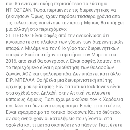
που θα ενισχύει ακόμη περισσότερο το Σύστημα.
ΝΤ. ΟΖΤΖΑΝ: Τώρα, περιμένετε τις διερευνητικές να
ξεκινήσουν. Όμως, έχουν περάσει τέσσερα χρόνια από
τις τελευταίες και είχαμε την κρίση. Μήπως θα υπάρχει
μια αλλαγή στο περιεχόμενο;
ΣΤ. ΠΕΤΣΑΣ: Είναι σαφές από την ανακοίνωση ότι
κινούμαστε στο πλαίσιο των γύρων των διερευνητικών
επαφών. Μιλάμε για τον 61ο γύρο των διερευνητικών
επαφών. Εκεί που είχαν σταματήσει τον Μάρτιο του
2016, από εκεί θα συνεχίσουν. Είναι σαφές, λοιπόν, ότι
το περιεχόμενο είναι η οριοθέτηση των θαλασσίων
ζωνών, ΑΟΖ και υφαλοκρηπίδα. Δεν υπάρχει κάτι άλλο.
ΕΙΡ. ΜΠΕΛΛΑ: Θα ήθελα μια διευκρινιστική επί της
αρχικής μου ερώτησης. Εάν τα τοπικά lockdowns είναι
στα σχέδιά σας. Δηλαδή, στην Αττική να κλείνετε
κάποιους Δήμους. Γιατί έχουμε ακούσει τον κ. Χαρδαλιά
που λέει ότι δεν είναι εφαρμόσιμο. Εσείς τι πιστεύετε;
Είναι εφαρμόσιμο το τοπικό lockdown; Και το δεύτερο,
αν σας ανησυχούν οι καταλήψεις που γίνονται στα
σχολεία και τι μέτρα σκοπεύετε να πάρετε; Γιατί έχετε