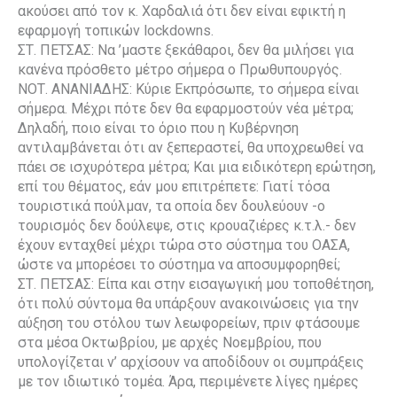
ακούσει από τον κ. Χαρδαλιά ότι δεν είναι εφικτή η
εφαρμογή τοπικών lockdowns.
ΣΤ. ΠΕΤΣΑΣ: Να ’μαστε ξεκάθαροι, δεν θα μιλήσει για
κανένα πρόσθετο μέτρο σήμερα ο Πρωθυπουργός.
ΝΟΤ. ΑΝΑΝΙΑΔΗΣ: Κύριε Εκπρόσωπε, το σήμερα είναι
σήμερα. Μέχρι πότε δεν θα εφαρμοστούν νέα μέτρα;
Δηλαδή, ποιο είναι το όριο που η Κυβέρνηση
αντιλαμβάνεται ότι αν ξεπεραστεί, θα υποχρεωθεί να
πάει σε ισχυρότερα μέτρα; Και μια ειδικότερη ερώτηση,
επί του θέματος, εάν μου επιτρέπετε: Γιατί τόσα
τουριστικά πούλμαν, τα οποία δεν δουλεύουν -ο
τουρισμός δεν δούλεψε, στις κρουαζιέρες κ.τ.λ.- δεν
έχουν ενταχθεί μέχρι τώρα στο σύστημα του ΟΑΣΑ,
ώστε να μπορέσει το σύστημα να αποσυμφορηθεί;
ΣΤ. ΠΕΤΣΑΣ: Είπα και στην εισαγωγική μου τοποθέτηση,
ότι πολύ σύντομα θα υπάρξουν ανακοινώσεις για την
αύξηση του στόλου των λεωφορείων, πριν φτάσουμε
στα μέσα Οκτωβρίου, με αρχές Νοεμβρίου, που
υπολογίζεται ν’ αρχίσουν να αποδίδουν οι συμπράξεις
με τον ιδιωτικό τομέα. Άρα, περιμένετε λίγες ημέρες