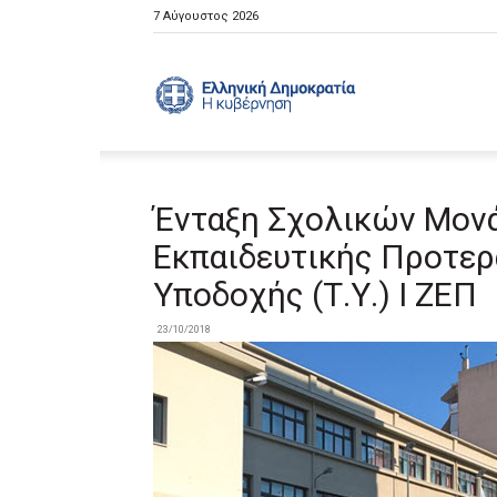
7 Αύγουστος 2026
Ελληνική
Κυβέρνηση
Ένταξη Σχολικών Μον
Εκπαιδευτικής Προτερα
Υποδοχής (Τ.Υ.) Ι ΖΕΠ
23/10/2018