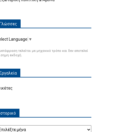
Γλώσσες
elect Language
▼
μετάφραση τελείται με μηχανικό τρόπο και δεν αποτελεί
ίσημη εκδοχή.
Εργαλεία
τικέτες
Ιστορικό
τορικό