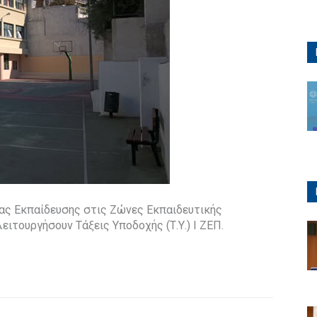
ς Εκπαίδευσης στις Ζώνες Εκπαιδευτικής
ειτουργήσουν Τάξεις Υποδοχής (Τ.Υ.) Ι ΖΕΠ.