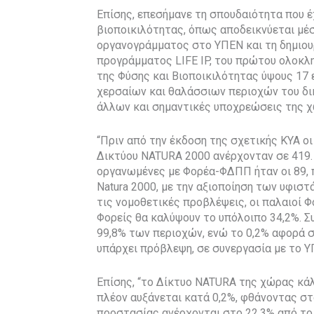
Επίσης, επεσήμανε τη σπουδαιότητα που έ
βιοποικιλότητας, όπως αποδεικνύεται μέσ
οργανογράμματος στο ΥΠΕΝ και τη δημιουρ
προγράμματος LIFE IP, του πρώτου ολοκλ
της Φύσης και Βιοποικιλότητας ύψους 17
χερσαίων και θαλάσσιων περιοχών του δι
άλλων και σημαντικές υποχρεώσεις της χώ
“Πριν από την έκδοση της σχετικής ΚΥΑ ο
Δικτύου NATURA 2000 ανέρχονταν σε 419. 
οργανωμένες με Φορέα-ΦΔΠΠ ήταν οι 89, π
Natura 2000, με την αξιοποίηση των υφισ
τις νομοθετικές προβλέψεις, οι παλαιοί Φ
Φορείς θα καλύψουν το υπόλοιπο 34,2%. 
99,8% των περιοχών, ενώ το 0,2% αφορά σ
υπάρχει πρόβλεψη, σε συνεργασία με το Υ
Επίσης, “το Δίκτυο NATURA της χώρας κάλ
πλέον αυξάνεται κατά 0,2%, φθάνοντας στ
προστασίας ανέρχονται στο 22,3% από το 