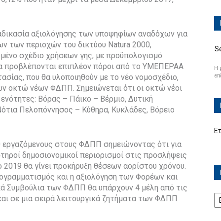
αδικασία αξιολόγησης των υποψηφίων αναδόχων για
ν των περιοχών του δικτύου Natura 2000,
S
ωμένο σχέδιο χρήσεων γης, με προϋπολογισμό
ια προβλέπονται επιπλέον πόροι από το ΥΜΕΠΕΡΑΑ
Η 
επ
ασίας, που θα υλοποιηθούν με το νέο νομοσχέδιο,
ων οκτώ νέων ΦΔΠΠ. Σημειώνεται ότι οι οκτώ νέοι
νότητες: Βόρας – Πάικο – Βέρμιο, Δυτική
Νότια Πελοπόννησος – Κύθηρα, Κυκλάδες, Βόρειο
Ε
60 εργαζόμενους στους ΦΔΠΠ σημειώνοντας ότι για
στηροί δημοσιονομικοί περιορισμοί στις προσλήψεις
 2019 θα γίνει προκήρυξη θέσεων αορίστου χρόνου.
ογραμματισμός και η αξιολόγηση των Φορέων και
κά Συμβούλια των ΦΔΠΠ θα υπάρχουν 4 μέλη από τις
Ισ
και σε μια σειρά λειτουργικά ζητήματα των ΦΔΠΠ