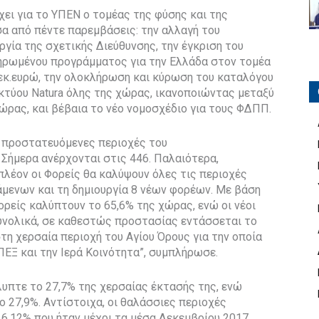
χει για το ΥΠΕΝ ο τομέας της φύσης και της
α από πέντε παρεμβάσεις: την αλλαγή του
γία της σχετικής Διεύθυνσης, την έγκριση του
ηρωμένου προγράμματος για την Ελλάδα στον τομέα
 εκ.ευρώ, την ολοκλήρωση και κύρωση του καταλόγου
κτύου Natura όλης της χώρας, ικανοποιώντας μεταξύ
ρας, και βέβαια το νέο νομοσχέδιο για τους ΦΔΠΠ.
ι προστατευόμενες περιοχές του
Σήμερα ανέρχονται στις 446. Παλαιότερα,
λέον οι Φορείς θα καλύψουν όλες τις περιοχές
τάμενων και τη δημιουργία 8 νέων φορέων. Με βάση
ορείς καλύπτουν το 65,6% της χώρας, ενώ οι νέοι
Συνολικά, σε καθεστώς προστασίας εντάσσεται το
τη χερσαία περιοχή του Αγίου Όρους για την οποία
ΠΕΞ και την Ιερά Κοινότητα”, συμπλήρωσε.
υπτε το 27,7% της χερσαίας έκτασής της, ενώ
ο 27,9%. Αντίστοιχα, οι θαλάσσιες περιοχές
6,12% που ήταν μέχρι τα μέσα Δεκεμβρίου 2017,