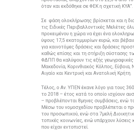
όταν και εκδόθηκε σε ΦΕΚ η σχετική ΚΥΑ”.
Σε φάση ολοκλήρωσης βρίσκεται και η δι
τις Ειδικές Περιβαλλοντικές Μελέτες όλω
προκειμένου η χώρα να έχει ένα ολοκληρ
ύψους 17,5 εκατομμυρίων ευρώ, και βέβα
για καινοτόμες δράσεις και δράσεις προστ
καθώς επίσης και τη στήριξη σύστασης τ
ΦΔΠΠ θα καλύψουν τις εξής γεωγραφικές ε
Μακεδονία, Κορινθιακός Κόλπος, Εύβοια, 
Αιγαίο και Κεντρική και Ανατολική Κρήτη.
Τέλος, ο Αν. ΥΠΕΝ έκανε λόγο για τους 3
το 2018 – έτος κατά το οποίο ισχύουν αυ
– προβλέπονται 8μηνες συμβάσεις, ενώ το
Μέσω του νομοσχεδίου προβλέπεται ο πρ
του προσωπικού, ενώ στα 7μελή Διοικητι
τοπικές κοινωνίες, ενώ υπάρχουν λύσεις 
που είχαν εντοπιστεί.