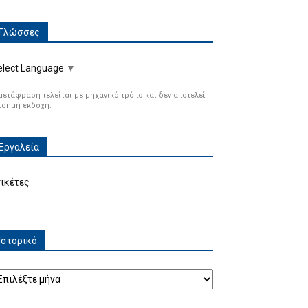
Γλώσσες
elect Language
▼
μετάφραση τελείται με μηχανικό τρόπο και δεν αποτελεί
ίσημη εκδοχή.
Εργαλεία
τικέτες
Ιστορικό
τορικό