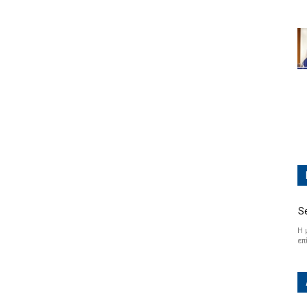
S
Η 
επ