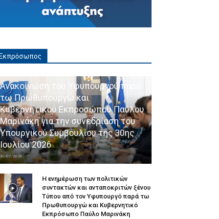
Εκπρόσωπος
Ανακοίνωση του Υφυπουργού παρά
τω Πρωθυπουργώ και
Κυβερνητικού Εκπροσώπου Παύλου
Μαρινάκη για την συνεδρίαση του
Υπουργικού Συμβουλίου της 30ης
Ιουλίου 2026
30/07/2026
Η ενημέρωση των πολιτικών
συντακτών και ανταποκριτών ξένου
Τύπου από τον Υφυπουργό παρά τω
Πρωθυπουργώ και Κυβερνητικό
Εκπρόσωπο Παύλο Μαρινάκη