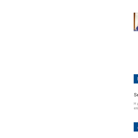
S
Η 
επ