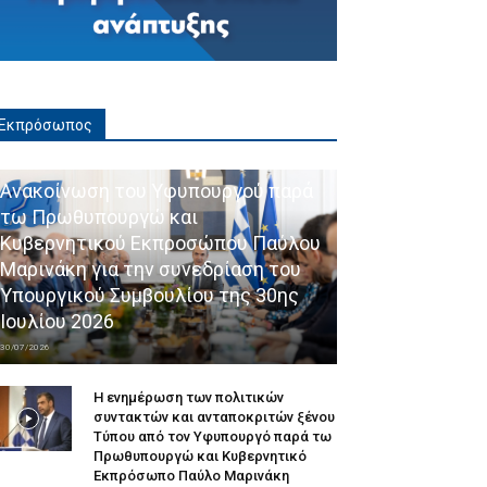
Εκπρόσωπος
Ανακοίνωση του Υφυπουργού παρά
τω Πρωθυπουργώ και
Κυβερνητικού Εκπροσώπου Παύλου
Μαρινάκη για την συνεδρίαση του
Υπουργικού Συμβουλίου της 30ης
Ιουλίου 2026
30/07/2026
Η ενημέρωση των πολιτικών
συντακτών και ανταποκριτών ξένου
Τύπου από τον Υφυπουργό παρά τω
Πρωθυπουργώ και Κυβερνητικό
Εκπρόσωπο Παύλο Μαρινάκη