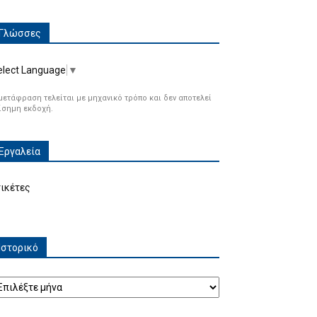
Γλώσσες
elect Language
▼
μετάφραση τελείται με μηχανικό τρόπο και δεν αποτελεί
ίσημη εκδοχή.
Εργαλεία
τικέτες
Ιστορικό
τορικό