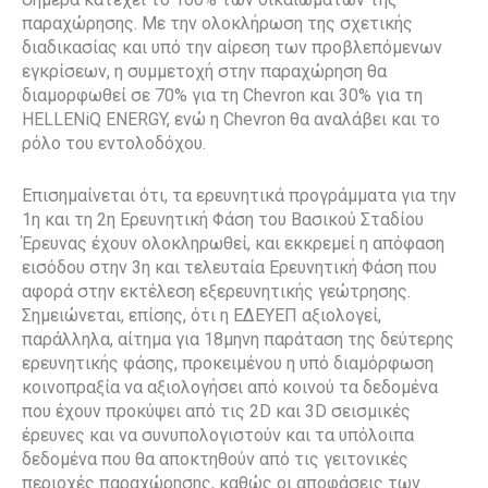
παραχώρησης. Με την ολοκλήρωση της σχετικής
διαδικασίας και υπό την αίρεση των προβλεπόμενων
εγκρίσεων, η συμμετοχή στην παραχώρηση θα
διαμορφωθεί σε 70% για τη Chevron και 30% για τη
HELLENiQ ENERGY, ενώ η Chevron θα αναλάβει και το
ρόλο του εντολοδόχου.
Επισημαίνεται ότι, τα ερευνητικά προγράμματα για την
1η και τη 2η Ερευνητική Φάση του Βασικού Σταδίου
Έρευνας έχουν ολοκληρωθεί, και εκκρεμεί η απόφαση
εισόδου στην 3η και τελευταία Ερευνητική Φάση που
αφορά στην εκτέλεση εξερευνητικής γεώτρησης.
Σημειώνεται, επίσης, ότι η ΕΔΕΥΕΠ αξιολογεί,
παράλληλα, αίτημα για 18μηνη παράταση της δεύτερης
ερευνητικής φάσης, προκειμένου η υπό διαμόρφωση
κοινοπραξία να αξιολογήσει από κοινού τα δεδομένα
που έχουν προκύψει από τις 2D και 3D σεισμικές
έρευνες και να συνυπολογιστούν και τα υπόλοιπα
δεδομένα που θα αποκτηθούν από τις γειτονικές
περιοχές παραχώρησης, καθώς οι αποφάσεις των