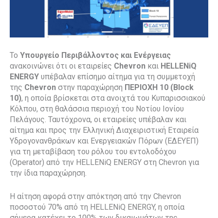
Το
Υπουργείο Περιβάλλοντος και Ενέργειας
ανακοινώνει ότι οι εταιρείες
Chevron
και
HELLENiQ
ENERGY
υπέβαλαν επίσημο αίτημα για τη συμμετοχή
της
Chevron
στην παραχώρηση
ΠΕΡΙΟΧΗ 10 (Block
10)
, η οποία βρίσκεται στα ανοιχτά του Κυπαρισσιακού
Κόλπου, στη θαλάσσια περιοχή του Νοτίου Ιονίου
Πελάγους. Ταυτόχρονα, οι εταιρείες υπέβαλαν και
αίτημα και προς την Ελληνική Διαχειριστική Εταιρεία
Υδρογονανθράκων και Ενεργειακών Πόρων (ΕΔΕΥΕΠ)
για τη μεταβίβαση του ρόλου του εντολοδόχου
(Operator) από την HELLENiQ ENERGY στη Chevron για
την ίδια παραχώρηση.
Η αίτηση αφορά στην απόκτηση από την Chevron
ποσοστού 70% από τη HELLENiQ ENERGY, η οποία
σήμερα κατέχει το 100% των δικαιωμάτων της