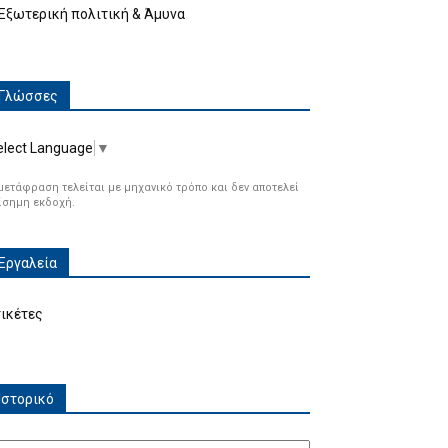
Εξωτερική πολιτική & Άμυνα
Γλώσσες
elect Language
▼
μετάφραση τελείται με μηχανικό τρόπο και δεν αποτελεί
ίσημη εκδοχή.
Εργαλεία
τικέτες
Ιστορικό
τορικό