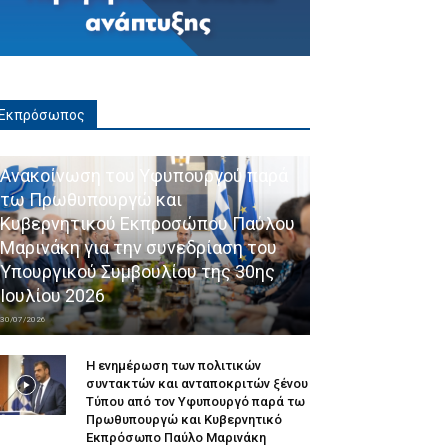
Εκπρόσωπος
Ανακοίνωση του Υφυπουργού παρά
τω Πρωθυπουργώ και
Κυβερνητικού Εκπροσώπου Παύλου
Μαρινάκη για την συνεδρίαση του
Υπουργικού Συμβουλίου της 30ης
Ιουλίου 2026
30/07/2026
Η ενημέρωση των πολιτικών
συντακτών και ανταποκριτών ξένου
Τύπου από τον Υφυπουργό παρά τω
Πρωθυπουργώ και Κυβερνητικό
Εκπρόσωπο Παύλο Μαρινάκη