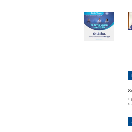
S
Η 
επ