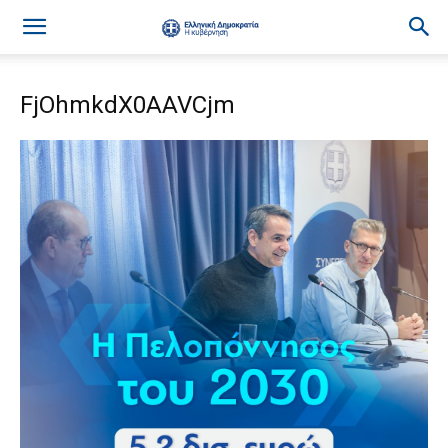
FjOhmkdX0AAVCjm