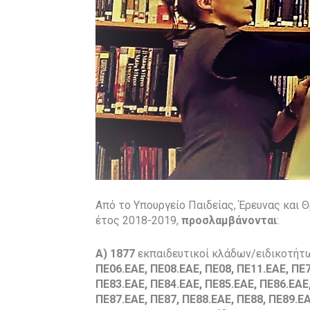
Από το Υπουργείο Παιδείας, Έρευνας και 
έτος 2018-2019,
προσλαμβάνονται
:
Α)
1877
εκπαιδευτικοί κλάδων/ειδικοτή
ΠΕ06.EAE, ΠΕ08.EAE,
ΠΕ08,
ΠΕ11.EAE, ΠΕ7
ΠΕ83.
EAE
, ΠΕ84.
EAE
, ΠΕ85.
EAE
, ΠΕ86.
EAE
ΠΕ87.
EAE
,
ΠΕ87,
ΠΕ88.
EAE
,
ΠΕ88,
ΠΕ89.
E