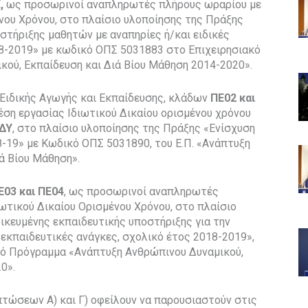
Ε,
ως προσωρινοί αναπληρωτές πλήρους ωραρίου με
νου Χρόνου, στο πλαίσιο υλοποίησης της Πράξης
τήριξης μαθητών με αναπηρίες ή/και ειδικές
18-2019» με κωδικό ΟΠΣ 5031883 στο Επιχειρησιακό
ού, Εκπαίδευση και Διά Βίου Μάθηση 2014-2020».
 Ειδικής Αγωγής και Εκπαίδευσης, κλάδων
ΠΕ02 και
ση εργασίας Ιδιωτικού Δικαίου ορισμένου χρόνου
ΔΥ
, στο πλαίσιο υλοποίησης της Πράξης «Ενίσχυση
-19» με Κωδικό ΟΠΣ 5031890, του Ε.Π. «Ανάπτυξη
ά Βίου Μάθηση».
Ε03 και ΠΕ04
, ως προσωρινοί αναπληρωτές
ωτικού Δικαίου Ορισμένου Χρόνου, στο πλαίσιο
ικευμένης εκπαιδευτικής υποστήριξης για την
 εκπαιδευτικές ανάγκες, σχολικό έτος 2018-2019»,
κό Πρόγραμμα «Ανάπτυξη Ανθρώπινου Δυναμικού,
0».
ώσεων Α) και Γ) οφείλουν να παρουσιαστούν στις