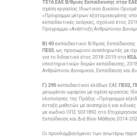
ΤΕ16.
EAE
Β/θμιας Εκπαίδευσης στην ΕΑ
σχέση εργασίας Ιδιωτικού Δικαίου Ορισμέ
«Πρόγραμμα μέτρων εξατομικευμένης υποσ
εκπαιδευτικές ανάγκες, σχολικό έτος 20
Πρόγραμμα «Ανάπτυξη Ανθρώπινου Δυναμικ
Β)
40
εκπαιδευτικοί Β/θμιας Εκπαίδευσης
ΠΕ03
, ως προσωρινοί αναπληρωτές με σχέ
για το διδακτικό έτος 2018-2019 στα
ΚΕΔ
υποστηρικτικών δομών εκπαίδευσης, 2018
Ανθρώπινου Δυναμικού, Εκπαίδευση και Δι
Γ)
295
εκπαιδευτικοί κλάδων ΕΑΕ
ΠΕ02, Π
μειωμένου ωραρίου με σχέση εργασίας Ιδι
υλοποίησης της Πράξης «Πρόγραμμα εξειδ
ένταξη μαθητών με αναπηρία ή και ειδικές
με κωδικό ΟΠΣ 5031892 στο Επιχειρησια
Εκπαίδευση και Διά Βίου Μάθηση 2014-202
Οι προσλαμβανόμενοι των ανωτέρω περιπτ