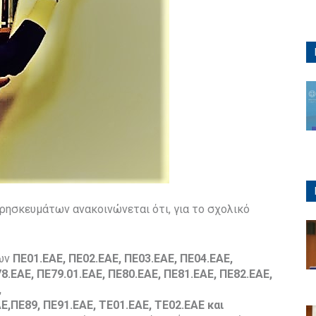
Θρησκευμάτων ανακοινώνεται ότι, για το σχολικό
των
ΠΕ01.EAE, ΠΕ02.EAE, ΠΕ03.EAE, ΠΕ04.EAE,
8.
EAE
, ΠΕ79.01.
EAE
, ΠΕ80.
EAE
, ΠΕ81.
EAE
, ΠΕ82.
EAE
,
,
AE
,
ΠΕ89,
ΠΕ91.
EAE
, ΤΕ01.
EAE
, ΤΕ02.
EAE
και