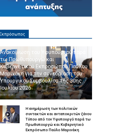
Εκπρόσωπος
Ανακοίνωση του Υφυπουργού παρά
τω Πρωθυπουργώ και
Κυβερνητικού Εκπροσώπου Παύλου
Μαρινάκη για την συνεδρίαση του
Υπουργικού Συμβουλίου της 30ης
Ιουλίου 2026
30/07/2026
Η ενημέρωση των πολιτικών
συντακτών και ανταποκριτών ξένου
Τύπου από τον Υφυπουργό παρά τω
Πρωθυπουργώ και Κυβερνητικό
Εκπρόσωπο Παύλο Μαρινάκη