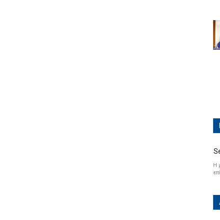
S
Η 
επ