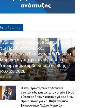
Εκπρόσωπος
Ανακοίνωση του Υφυπουργού παρά
τω Πρωθυπουργώ και
Κυβερνητικού Εκπροσώπου Παύλου
Μαρινάκη για την συνεδρίαση του
Υπουργικού Συμβουλίου της 30ης
Ιουλίου 2026
30/07/2026
Η ενημέρωση των πολιτικών
συντακτών και ανταποκριτών ξένου
Τύπου από τον Υφυπουργό παρά τω
Πρωθυπουργώ και Κυβερνητικό
Εκπρόσωπο Παύλο Μαρινάκη