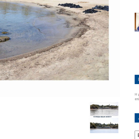
Η 
επ
Α