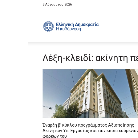
8 Αύγουστος 2026
Ελληνική
Λέξη-κλειδί: ακίνητη 
Κυβέρνηση
Έναρξη β’ κύκλου προγράμματος Αξιοποίησης
Ακίνητων Υπ. Εργασίας και των εποπτευόμενω
φορέων του