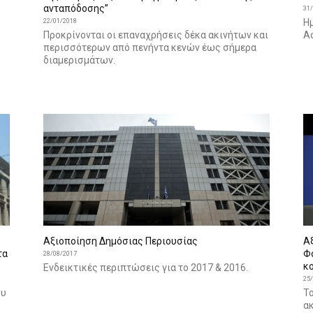
ανταπόδοσης”
31
H
22/01/2018
Προκρίνονται οι επαναχρήσεις δέκα ακινήτων και
Α
περισσότερων από πενήντα κενών έως σήμερα
διαμερισμάτων.
Αξιοποίηση Δημόσιας Περιουσίας
Α
τα
Φ
28/08/2017
κ
Ενδεικτικές περιπτώσεις για το 2017 & 2016.
25
ου
Τ
ακ