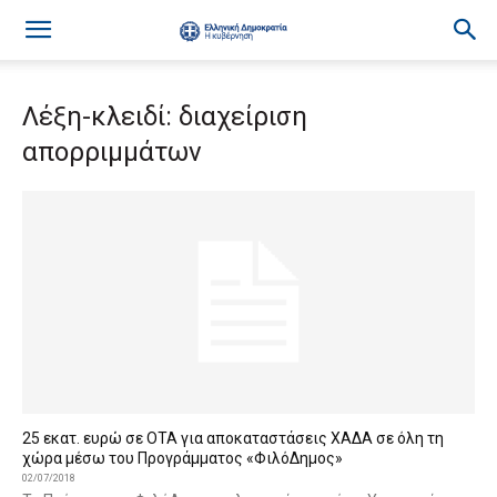
Λέξη-κλειδί: διαχείριση
απορριμμάτων
25 εκατ. ευρώ σε ΟΤΑ για αποκαταστάσεις ΧΑΔΑ σε όλη τη
χώρα μέσω του Προγράμματος «ΦιλόΔημος»
02/07/2018