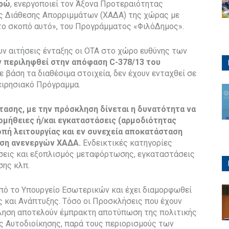
υρώ
, ενεργοποιεί τον Άξονα Προτεραιότητας
 Διάθεσης Απορριμμάτων (ΧΑΔΑ) της χώρας με
το σκοπό αυτό», του Προγράμματος «ΦιλόΔημος».
ν αιτήσεις ένταξης οι ΟΤΑ στο χώρο ευθύνης των
ν περιληφθεί στην απόφαση C-378/13 του
 με βάση τα διαθέσιμα στοιχεία, δεν έχουν ενταχθεί σε
ειρησιακό Πρόγραμμα.
ασης, με την πρόσκληση δίνεται η δυνατότητα να
ομήθειες ή/και εγκαταστάσεις (αρμοδιότητας
πή λειτουργίας και εν συνεχεία αποκατάσταση
αση ανενεργών ΧΑΔΑ.
Ενδεικτικές κατηγορίες
σεις και εξοπλισμός μεταφόρτωσης, εγκαταστάσεις
σης κλπ.
πό το Υπουργείο Εσωτερικών και έχει διαμορφωθεί
ς και Ανάπτυξης. Τόσο οι Προσκλήσεις που έχουν
κληση αποτελούν έμπρακτη αποτύπωση της πολιτικής
ής Αυτοδιοίκησης, παρά τους περιορισμούς των