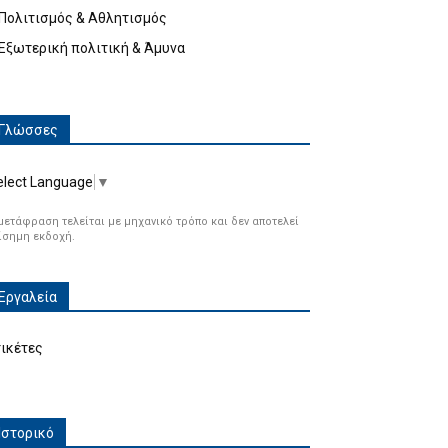
Πολιτισμός & Αθλητισμός
Εξωτερική πολιτική & Άμυνα
Γλώσσες
elect Language
▼
μετάφραση τελείται με μηχανικό τρόπο και δεν αποτελεί
ίσημη εκδοχή.
Εργαλεία
τικέτες
Ιστορικό