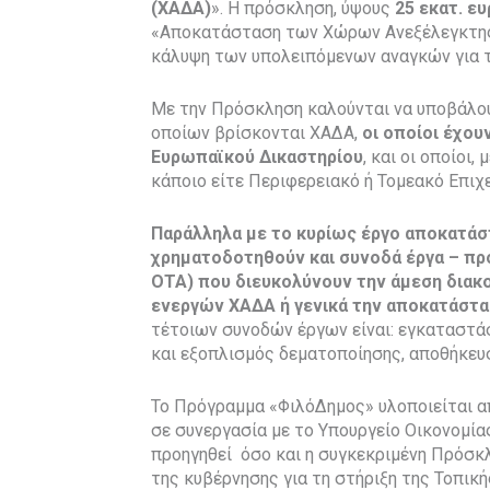
(ΧΑΔΑ)
». Η πρόσκληση, ύψους
25 εκατ. ε
«Αποκατάσταση των Χώρων Ανεξέλεγκτης
κάλυψη των υπολειπόμενων αναγκών για 
Με την Πρόσκληση καλούνται να υποβάλου
οποίων βρίσκονται ΧΑΔΑ,
οι οποίοι έχου
Ευρωπαϊκού Δικαστηρίου
, και οι οποίοι,
κάποιο είτε Περιφερειακό ή Τομεακό Επιχ
Παράλληλα με το κυρίως έργο αποκατάστ
χρηματοδοτηθούν και συνοδά έργα – πρ
ΟΤΑ) που διευκολύνουν την άμεση διακο
ενεργών ΧΑΔΑ ή γενικά την αποκατάστ
τέτοιων συνοδών έργων είναι: εγκαταστά
και εξοπλισμός δεματοποίησης, αποθήκευ
Το Πρόγραμμα «ΦιλόΔημος» υλοποιείται α
σε συνεργασία με το Υπουργείο Οικονομία
προηγηθεί όσο και η συγκεκριμένη Πρόσ
της κυβέρνησης για τη στήριξη της Τοπικ