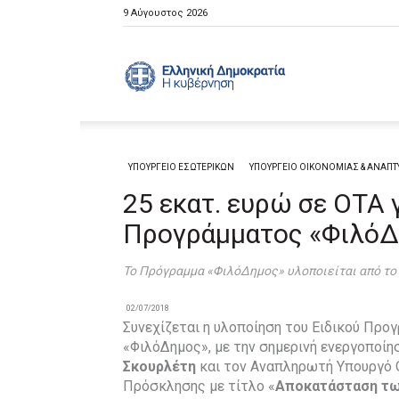
9 Αύγουστος 2026
Ελληνική
Κυβέρνηση
ΥΠΟΥΡΓΕΙΟ ΕΣΩΤΕΡΙΚΩΝ
ΥΠΟΥΡΓΕΙΟ ΟΙΚΟΝΟΜΙΑΣ & ΑΝΑΠΤ
25 εκατ. ευρώ σε ΟΤΑ
Προγράμματος «ΦιλόΔ
Το Πρόγραμμα «ΦιλόΔημος» υλοποιείται από το
02/07/2018
Συνεχίζεται η υλοποίηση του Ειδικού Πρ
«ΦιλόΔημος», με την σημερινή ενεργοποί
Σκουρλέτη
και τον Αναπληρωτή Υπουργό Ο
Πρόσκλησης με τίτλο «
Αποκατάσταση τω