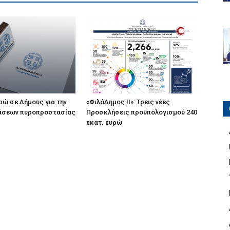
υρώ σε Δήμους για την
«ΦιλόΔημος ΙΙ»: Τρεις νέες
άσεων πυροπροστασίας
Προσκλήσεις προϋπολογισμού 240
εκατ. ευρώ