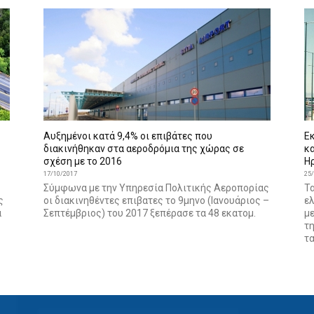
Αυξημένοι κατά 9,4% οι επιβάτες που
Ε
διακινήθηκαν στα αεροδρόμια της χώρας σε
κ
σχέση με το 2016
Η
17/10/2017
25
Σύμφωνα με την Υπηρεσία Πολιτικής Αεροπορίας
Τ
ς
οι διακινηθέντες επιβατες το 9μηνο (Ιανουάριος –
ε
α
Σεπτέμβριος) του 2017 ξεπέρασε τα 48 εκατομ.
μ
τ
τ