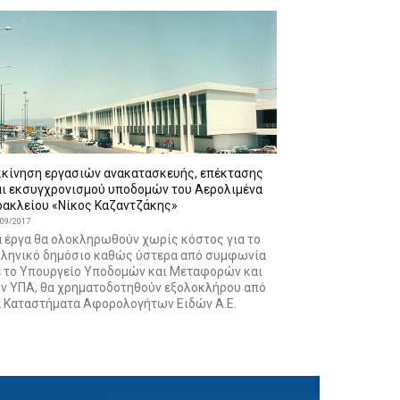
κκίνηση εργασιών ανακατασκευής, επέκτασης
αι εκσυγχρονισμού υποδομών του Αερολιμένα
ρακλείου «Νίκος Καζαντζάκης»
/09/2017
α έργα θα ολοκληρωθούν χωρίς κόστος για το
λληνικό δημόσιο καθώς ύστερα από συμφωνία
ε το Υπουργείο Υποδομών και Μεταφορών και
ην ΥΠΑ, θα χρηματοδοτηθούν εξολοκλήρου από
α Καταστήματα Αφορολογήτων Ειδών Α.Ε.