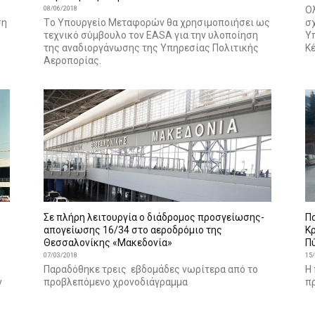
Ο
08/06/2018
ση
Tο Υπουργείο Μεταφορών θα χρησιμοποιήσει ως
σ
τεχνικό σύμβουλο τον EASA για την υλοποίηση
Υ
της αναδιοργάνωσης της Υπηρεσίας Πολιτικής
Κέ
Αεροπορίας.
Σε πλήρη λειτουργία ο διάδρομος προσγείωσης-
Π
απογείωσης 16/34 στο αεροδρόμιο της
Κ
Θεσσαλονίκης «Μακεδονία»
Π
07/03/2018
15
Παραδόθηκε τρεις εβδομάδες νωρίτερα από το
Η
ν
προβλεπόμενο χρονοδιάγραμμα
π