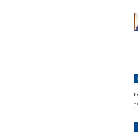
S
Η 
επ