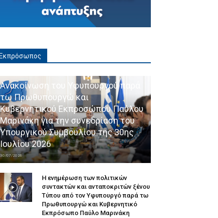
Εκπρόσωπος
Ανακοίνωση του Υφυπουργού παρά
τω Πρωθυπουργώ και
Κυβερνητικού Εκπροσώπου Παύλου
Μαρινάκη για την συνεδρίαση του
Υπουργικού Συμβουλίου της 30ης
Ιουλίου 2026
30/07/2026
Η ενημέρωση των πολιτικών
συντακτών και ανταποκριτών ξένου
Τύπου από τον Υφυπουργό παρά τω
Πρωθυπουργώ και Κυβερνητικό
Εκπρόσωπο Παύλο Μαρινάκη