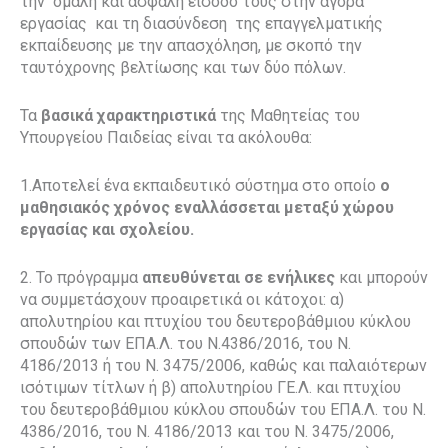
την ομαλή και ασφαλή είσοδό τους στην αγορά
εργασίας και τη διασύνδεση της επαγγελματικής
εκπαίδευσης με την απασχόληση, με σκοπό την
ταυτόχρονης βελτίωσης και των δύο πόλων.
Τα
βασικά χαρακτηριστικά
της Μαθητείας του
Υπουργείου Παιδείας είναι τα ακόλουθα:
1.Αποτελεί ένα εκπαιδευτικό σύστημα στο οποίο
ο
μαθησιακός χρόνος εναλλάσσεται μεταξύ χώρου
εργασίας και σχολείου.
2. Το πρόγραμμα
απευθύνεται σε ενήλικες
και μπορούν
να συμμετάσχουν προαιρετικά οι κάτοχοι: α)
απολυτηρίου και πτυχίου του δευτεροβάθμιου κύκλου
σπουδών των ΕΠΑ.Λ. του Ν.4386/2016, του Ν.
4186/2013 ή του Ν. 3475/2006, καθώς και παλαιότερων
ισότιμων τίτλων ή β) απολυτηρίου ΓΕ.Λ. και πτυχίου
του δευτεροβάθμιου κύκλου σπουδών του ΕΠΑ.Λ. του Ν.
4386/2016, του Ν. 4186/2013 και του Ν. 3475/2006,