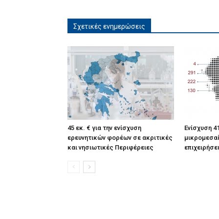
Σχετικές ενημερώσεις
45 εκ. € για την ενίσχυση
Ενίσχυση 41
ερευνητικών φορέων σε ακριτικές
μικρομεσαί
και νησιωτικές Περιφέρειες
επιχειρήσε