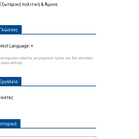
Εξωτερική πολιτική & Άμυνα
Γλώσσες
elect Language
▼
μετάφραση τελείται με μηχανικό τρόπο και δεν αποτελεί
ίσημη εκδοχή.
Εργαλεία
τικέτες
Ιστορικό
τορικό