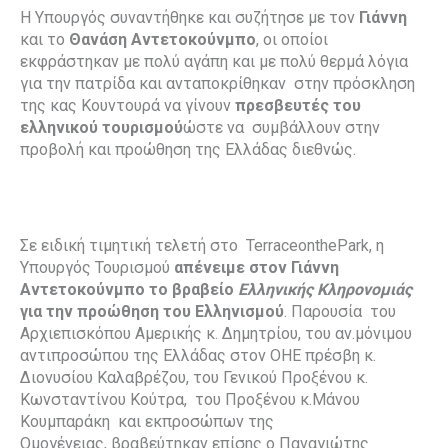
Η Υπουργός συναντήθηκε και συζήτησε με τον
Γιάννη
και το
Θανάση Αντετοκούνμπο
, οι οποίοι
εκφράστηκαν με πολύ αγάπη και με πολύ θερμά λόγια
για την πατρίδα και ανταποκρίθηκαν στην πρόσκληση
της κας Κουντουρά να γίνουν
πρεσβευτές του
ελληνικού τουρισμού
ώστε να συμβάλλουν στην
προβολή και προώθηση της Ελλάδας διεθνώς.
Σε ειδική τιμητική τελετή στο TerraceonthePark, η
Υπουργός Τουρισμού
απένειμε στον Γιάννη
Αντετοκούνμπο το βραβείο
Ελληνικής Κληρονομιάς
για την προώθηση του Ελληνισμού
. Παρουσία του
Αρχιεπισκόπου Αμερικής κ. Δημητρίου, του αν.μόνιμου
αντιπροσώπου της Ελλάδας στον ΟΗΕ πρέσβη κ.
Διονυσίου Καλαβρέζου, του Γενικού Προξένου κ.
Κωνσταντίνου Κούτρα, του Προξένου κ.Μάνου
Κουμπαράκη και εκπροσώπων της
Ομογένειας, βραβεύτηκαν επίσης ο Παναγιώτης