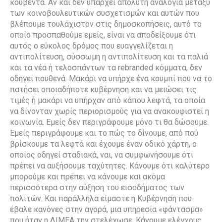
κουβέντα. Αν και δεν υπάρχει απόλυτη αναλογία μεταξύ
των κοινοβουλευτικών συσχετισμών και αυτών που
βλέπουμε τουλάχιστον στις δημοσκοπήσεις, αυτό το
οποίο προσπαθούμε εμείς, είναι να αποδείξουμε ότι
αυτός ο εύκολος δρόμος που ευαγγελίζεται η
αντιπολίτευση, σύσσωμη η αντιπολίτευση και τα παλιά
και τα νέα ή τελοσπάντων τα rebranded κόμματα, δεν
οδηγεί πουθενά. Μακάρι να υπήρχε ένα κουμπί που να το
πατήσει οποιαδήποτε κυβέρνηση και να μειώσει τις
τιμές ή μακάρι να υπήρχαν από κάπου λεφτά, τα οποία
να δίνονταν χωρίς περιορισμούς για να ανακουφιστεί η
κοινωνία. Εμείς δεν περιγράφουμε μόνο τι θα δώσουμε.
Εμείς περιγράφουμε και το πώς το δίνουμε, από πού
βρίσκουμε τα λεφτά και έχουμε έναν οδικό χάρτη, ο
οποίος οδηγεί σταδιακά, ναι, να συμφωνήσουμε ότι
πρέπει να αυξήσουμε ταχύτητες. Κάνουμε ότι καλύτερο
μπορούμε και πρέπει να κάνουμε και ακόμα
περισσότερα στην αύξηση του εισοδήματος των
πολιτών. Και παράλληλα είμαστε η Κυβέρνηση που
έβαλε κανόνες στην αγορά, μια υπηρεσία «φάντασμα»
που ήταν η ΔΙΜΕΑ την στελέχωσε. Κάνουμε ελέγχους,