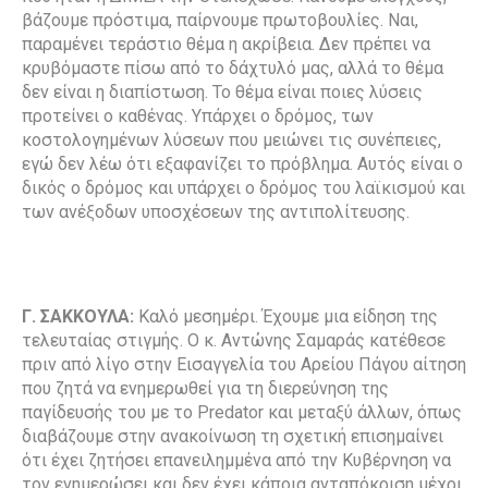
βάζουμε πρόστιμα, παίρνουμε πρωτοβουλίες. Ναι,
παραμένει τεράστιο θέμα η ακρίβεια. Δεν πρέπει να
κρυβόμαστε πίσω από το δάχτυλό μας, αλλά το θέμα
δεν είναι η διαπίστωση. Το θέμα είναι ποιες λύσεις
προτείνει ο καθένας. Υπάρχει ο δρόμος, των
κοστολογημένων λύσεων που μειώνει τις συνέπειες,
εγώ δεν λέω ότι εξαφανίζει το πρόβλημα. Αυτός είναι ο
δικός ο δρόμος και υπάρχει ο δρόμος του λαϊκισμού και
των ανέξοδων υποσχέσεων της αντιπολίτευσης.
Γ. ΣΑΚΚΟΥΛΑ:
Καλό μεσημέρι. Έχουμε μια είδηση της
τελευταίας στιγμής. Ο κ. Αντώνης Σαμαράς κατέθεσε
πριν από λίγο στην Εισαγγελία του Αρείου Πάγου αίτηση
που ζητά να ενημερωθεί για τη διερεύνηση της
παγίδευσής του με το Predator και μεταξύ άλλων, όπως
διαβάζουμε στην ανακοίνωση τη σχετική επισημαίνει
ότι έχει ζητήσει επανειλημμένα από την Κυβέρνηση να
τον ενημερώσει και δεν έχει κάποια ανταπόκριση μέχρι