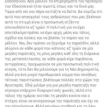
Εδεσσαϊκού. Άρα μάλλον τα επιχειρήματα του προέδρου
του Εδεσσαϊκού ήταν σωστά, όπως και τα δικά μας.
Τώρα από κει και πέρα κοιτάξτε να δείτε. Δε νομίζω ότι
αυτό που απασχολεί τους ανθρώπους που μας βλέπουν
αυτή τη στιγμή είναι η προσωπική ατζέντα
οποιουδήποτε εξ’ ημών. Η πολιτική για να έχει
αποτέλεσμα πρέπει να έχει αρχή, μέση και τέλος,
σχέδιο και λύσεις και να βλέπει το παρόν και το
μέλλον. Ναι, δεν πρέπει να ξεχνάμε το παρελθόν, αλλά
αλίμονο αν κάθε φορά που κάποιος εξ’ ημών σε μία
μεγάλη παράταξη, τη μόνη μεγάλη καθ’ όλη τη διάρκεια
της μεταπολίτευσης, αν κάθε φορά είχε παράπονα,
αντιρρήσεις, προχωρούσε σε μία προσωπική πολιτική
κίνηση, τότε δεν θα μιλούσαμε για τη Νέα Δημοκρατία,
αλλά για ένα μικρό περιθωριακό κόμμα που συνήθως
τέτοιες περιπτώσεις βλέπουμε πολλές στο χώρο της
Αριστεράς. Εδώ μιλάμε για μια μεγάλη παράταξη που
σίγουρα υπάρχουν διαφορετικές φωνές, αλλά στο
τέλος της ημέρας κοιτάει τη μεγάλη εικόνα και ο
στόχος είναι να ενισχύσουμε την παράταξη και όχι να
την πληγώσουμε. Αλλά επιμένω σταθερά και το λέω.