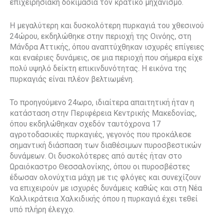
επιχειρησιακή δοκιμασία τον κρατικό μηχανισμό.
Η μεγαλύτερη και δυσκολότερη πυρκαγιά του χθεσινού
24ώρου, εκδηλώθηκε στην περιοχή της Οινόης, στη
Μάνδρα Αττικής, όπου αναπτύχθηκαν ισχυρές επίγειες
και εναέριες δυνάμεις, σε μια περιοχή που σήμερα είχε
πολύ υψηλό δείκτη επικινδυνότητας. Η εικόνα της
πυρκαγιάς είναι πλέον βελτιωμένη.
Το προηγούμενο 24ωρο, ιδιαίτερα απαιτητική ήταν η
κατάσταση στην Περιφέρεια Κεντρικής Μακεδονίας,
όπου εκδηλώθηκαν σχεδόν ταυτόχρονα 17
αγροτοδασικές πυρκαγιές, γεγονός που προκάλεσε
σημαντική διάσπαση των διαθέσιμων πυροσβεστικών
δυνάμεων. Οι δυσκολότερες από αυτές ήταν στο
Ωραιόκαστρο Θεσσαλονίκης, όπου οι πυροσβέστες
έδωσαν ολονύχτια μάχη με τις φλόγες και συνεχίζουν
να επιχειρούν με ισχυρές δυνάμεις καθώς και στη Νέα
Καλλικράτεια Χαλκιδικής όπου η πυρκαγιά έχει τεθεί
υπό πλήρη έλεγχο.