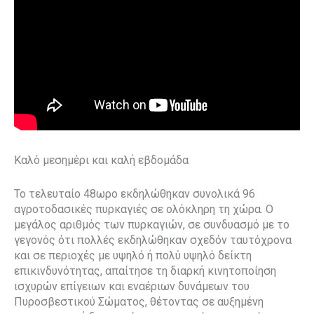
Καλό μεσημέρι και καλή εβδομάδα
Το τελευταίο 48ωρο εκδηλώθηκαν συνολικά 96
αγροτοδασικές πυρκαγιές σε ολόκληρη τη χώρα. Ο
μεγάλος αριθμός των πυρκαγιών, σε συνδυασμό με το
γεγονός ότι πολλές εκδηλώθηκαν σχεδόν ταυτόχρονα
και σε περιοχές με υψηλό ή πολύ υψηλό δείκτη
επικινδυνότητας, απαίτησε τη διαρκή κινητοποίηση
ισχυρών επίγειων και εναέριων δυνάμεων του
Πυροσβεστικού Σώματος, θέτοντας σε αυξημένη