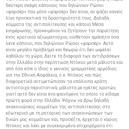
δεύτερη σκέψη κάποιους που δηλώνουν Ρώσοι
«φαρσέρ» που μόνο «φαρσέρ» δεν είναι, αν ψάξει κανείς
λίγο προσεκτικά τη δραστηριότητά τους. Δηλαδή
κόμματα της αντιπολίτευσης και κάποια Μέσα
ενημέρωσης, προκειμένου να ζητήσουν την παραίτηση
ενός κρατικού αξιωματούχου, υιοθετούν αμάσητα όσα
λένε κάποιοι, που δηλώνουν Ρώσοι «φαρσέρ». Αυτό
είναι μεγάλο πρόβλημα και θεωρώ ότι δεν ωφελεί
καθόλου τη χώρα. Δείτε τη διαφορά των αντιδράσεων
στην Ελλάδα στην περίπτωση Ντόκου μετά μάλιστα και
από όσα είπε ο ίδιος ο γενικός γραμματέας αρμόδιος
για την Εθνική Ασφάλεια, ο κ. Ντόκος και πώς
διαφορετικά αντιμετώπισαν τα υπόλοιπα κράτη
αντίστοιχα περιστατικά, μάλιστα με ηγέτες κρατών,
γιατί αυτό δεν είναι ένα φαινόμενο το οποίο το είδαμε
πρώτη φορά στην Ελλάδα. Ψάχνω να βρω δηλαδή
ανακοινώσεις κομμάτων της αντιπολίτευσης στο
εξωτερικό με τη ρητορική των ανακοινώσεων των
δικών μας κομμάτων και, προσέξτε, έρχεται ο κύριος
Ντόκος και λέει με συγκεκριμένα επιχειρήματα ότι