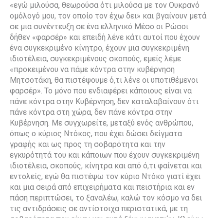
«εγώ μιλούσα, θεωρούσα ότι μιλούσα με τον Ουκρανό
ομόλογό μου, τον οποίο τον έχω δει» και βγαίνουν μετά
σε μια συνέντευξη σε ένα ελληνικό Μέσο οι Ρώσοι
δήθεν «φαρσέρ» και επειδή λένε κάτι αυτοί που έχουν
ένα συγκεκριμένο κίνητρο, έχουν μια συγκεκριμένη
ιδιοτέλεια, συγκεκριμένους σκοπούς, εμείς λέμε
«προκειμένου να πάμε κόντρα στην κυβέρνηση
Μητσοτάκη, θα πιστέψουμε ό,τι λένε οι υποτιθέμενοι
φαρσέρ». Το μόνο που ενδιαφέρει κάποιους είναι να
πάνε κόντρα στην Κυβέρνηση, δεν καταλαβαίνουν ότι
πάνε κόντρα στη χώρα, δεν πάνε κόντρα στην
Κυβέρνηση. Με συγχωρείτε, μεταξύ ενός ανθρώπου,
όπως ο κύριος Ντόκος, που έχει δώσει δείγματα
γραφής και ως προς τη σοβαρότητα και την
εγκυρότητά του και κάποιων που έχουν συγκεκριμένη
ιδιοτέλεια, σκοπούς, κίνητρα και από ό,τι φαίνεται και
εντολείς, εγώ θα πιστέψω τον κύριο Ντόκο γιατί έχει
και μια σειρά από επιχειρήματα και πειστήρια και εν
πάση περιπτώσει, το ξαναλέω, καλώ τον κόσμο να δει
τις αντιδράσεις σε αντίστοιχα περιστατικά, με τη