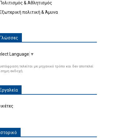
Πολιτισμός & Αθλητισμός
Εξωτερική πολιτική & Άμυνα
Γλώσσες
elect Language
▼
μετάφραση τελείται με μηχανικό τρόπο και δεν αποτελεί
ίσημη εκδοχή.
Εργαλεία
τικέτες
Ιστορικό