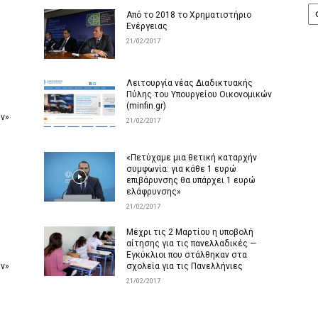
Α
Από το 2018 το Χρηματιστήριο
Ενέργειας
21/02/2017
Λειτουργία νέας Διαδικτυακής
Πύλης του Υπουργείου Οικονομικών
(minfin.gr)
ών»
21/02/2017
«Πετύχαμε μια θετική καταρχήν
συμφωνία: για κάθε 1 ευρώ
επιβάρυνσης θα υπάρχει 1 ευρώ
ελάφρυνσης»
21/02/2017
Μέχρι τις 2 Μαρτίου η υποβολή
αίτησης για τις πανελλαδικές —
Εγκύκλιοι που στάλθηκαν στα
ών»
σχολεία για τις Πανελλήνιες
21/02/2017