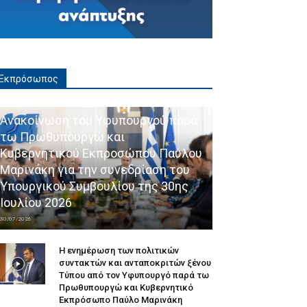
Εκπρόσωπος
Ανακοίνωση του Υφυπουργού παρά
τω Πρωθυπουργώ και
Κυβερνητικού Εκπροσώπου Παύλου
Μαρινάκη για την συνεδρίαση του
Υπουργικού Συμβουλίου της 30ης
Ιουλίου 2026
30/07/2026
Η ενημέρωση των πολιτικών
συντακτών και ανταποκριτών ξένου
Τύπου από τον Υφυπουργό παρά τω
Πρωθυπουργώ και Κυβερνητικό
Εκπρόσωπο Παύλο Μαρινάκη