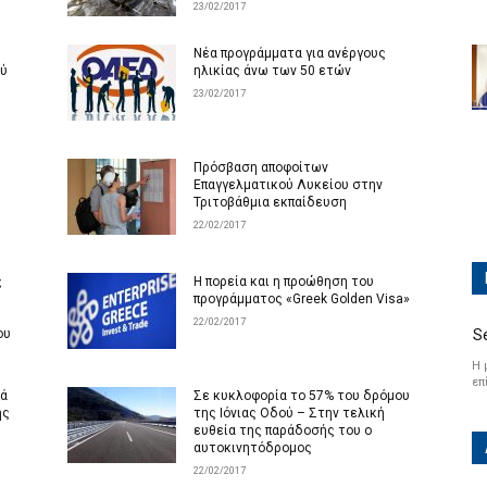
23/02/2017
Νέα προγράμματα για ανέργους
ού
ηλικίας άνω των 50 ετών
23/02/2017
Πρόσβαση αποφοίτων
Επαγγελματικού Λυκείου στην
Τριτοβάθμια εκπαίδευση
22/02/2017
ς
Η πορεία και η προώθηση του
προγράμματος «Greek Golden Visa»
22/02/2017
ου
S
Η 
επ
κά
Σε κυκλοφορία το 57% του δρόμου
ης
της Ιόνιας Οδού – Στην τελική
ευθεία της παράδοσής του ο
αυτοκινητόδρομος
22/02/2017