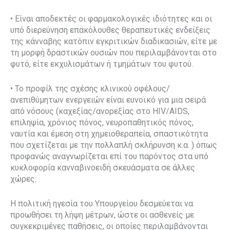
• Είναι αποδεκτές οι φαρμακολογικές ιδιότητες και οι
υπό διερεύνηση επακόλουθες θεραπευτικές ενδείξεις
της κάνναβης κατόπιν εγκριτικών διαδικασιών, είτε με
τη μορφή δραστικών ουσιών που περιλαμβάνονται στο
φυτό, είτε εκχυλισμάτων ή τμημάτων του φυτού.
• Το προφίλ της σχέσης κλινικού οφέλους/
ανεπιθύμητων ενεργειών είναι ευνοϊκό για μια σειρά
από νόσους (καχεξίας/ανορεξίας στο HIV/AIDS,
επιληψία, χρόνιος πόνος, νευροπαθητικός πόνος,
ναυτία και έμεση στη χημειοθεραπεία, σπαστικότητα
που σχετίζεται με την πολλαπλή σκλήρυνση κ.α. ) όπως
προφανώς αναγνωρίζεται επί του παρόντος στα υπό
κυκλοφορία κανναβινοειδή σκευάσματα σε άλλες
χώρες.
Η πολιτική ηγεσία του Υπουργείου δεσμεύεται να
προωθήσει τη λήψη μέτρων, ώστε οι ασθενείς με
συγκεκριμένες παθήσεις, οι οποίες περιλαμβάνονται