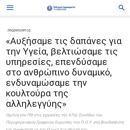
ΠΡΩΘΥΠΟΥΡΓΟΣ
«Αυξήσαμε τις δαπάνες για
την Υγεία, βελτιώσαμε τις
υπηρεσίες, επενδύσαμε
στο ανθρώπινο δυναμικό,
ενδυναμώσαμε την
κουλτούρα της
αλληλεγγύης»
Ομιλία του ΠΘ στις εργασίες της 67ης Συνόδου του
Περιφερειακού Γραφείου Ευρώπης του Π.Ο.Υ. στη Βουδαπέστη
και συνάντηση με τον Γενικό Διευθυντή του