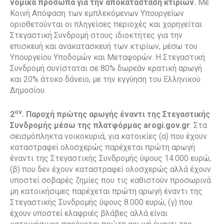
νομικά πρόσωπα για την αποκατάσταση κτιρίων.
Με
Κοινή Απόφαση των εμπλεκόμενων Υπουργείων
οριοθετούνται οι πληγείσες περιοχές και χορηγείται
Στεγαστική Συνδρομή στους ιδιοκτήτες για την
επισκευή και ανακατασκευή των κτιρίων, μέσω του
Υπουργείου Υποδομών και Μεταφορών. Η Στεγαστική
Συνδρομή συνίσταται σε 80% δωρεάν κρατική αρωγή
και 20% άτοκο δάνειο, με την εγγύηση του Ελληνικού
Δημοσίου.
ον
2
. Παροχή πρώτης αρωγής έναντι της Στεγαστικής
Συνδρομής μέσω της πλατφόρμας
arogi.
gov.
gr
. Στα
σεισμόπληκτα νοικοκυριά, για κατοικίες (α) που έχουν
καταστραφεί ολοσχερώς παρέχεται πρώτη αρωγή
έναντι της Στεγαστικής Συνδρομής ύψους 14.000 ευρώ,
(β) που δεν έχουν καταστραφεί ολοσχερώς αλλά έχουν
υποστεί σοβαρές ζημίες που τις καθιστούν προσωρινά
μη κατοικήσιμες παρέχεται πρώτη αρωγή έναντι της
Στεγαστικής Συνδρομής ύψους 8.000 ευρώ, (γ) που
έχουν υποστεί ελαφριές βλάβες αλλά είναι