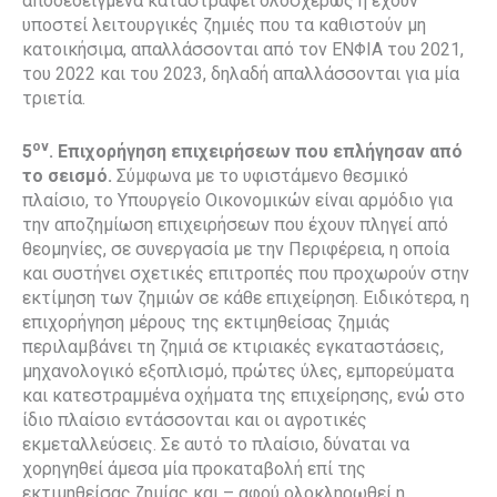
αποδεδειγμένα καταστραφεί ολοσχερώς ή έχουν
υποστεί λειτουργικές ζημιές που τα καθιστούν μη
κατοικήσιμα, απαλλάσσονται από τον ΕΝΦΙΑ του 2021,
του 2022 και του 2023, δηλαδή απαλλάσσονται για μία
τριετία.
ον
5
. Επιχορήγηση επιχειρήσεων που επλήγησαν από
το σεισμό.
Σύμφωνα με το υφιστάμενο θεσμικό
πλαίσιο, το Υπουργείο Οικονομικών είναι αρμόδιο για
την αποζημίωση επιχειρήσεων που έχουν πληγεί από
θεομηνίες, σε συνεργασία με την Περιφέρεια, η οποία
και συστήνει σχετικές επιτροπές που προχωρούν στην
εκτίμηση των ζημιών σε κάθε επιχείρηση. Ειδικότερα, η
επιχορήγηση μέρους της εκτιμηθείσας ζημιάς
περιλαμβάνει τη ζημιά σε κτιριακές εγκαταστάσεις,
μηχανολογικό εξοπλισμό, πρώτες ύλες, εμπορεύματα
και κατεστραμμένα οχήματα της επιχείρησης, ενώ στο
ίδιο πλαίσιο εντάσσονται και οι αγροτικές
εκμεταλλεύσεις. Σε αυτό το πλαίσιο, δύναται να
χορηγηθεί άμεσα μία προκαταβολή επί της
εκτιμηθείσας ζημίας και – αφού ολοκληρωθεί η