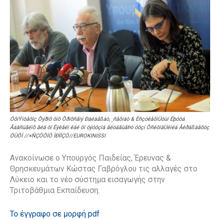
ÓõíÝíôåõîç Ôýðïõ ôïõ Õðïõñãïý Ðáéäåßáò, ¸ñåõíáò & ÈñçóêåõìÜôùí Êþóôá
Ãáâñüãëïõ ãéá ôï Ëýêåéï êáé ôï óýóôçìá åéóáãùãÞò óôçí ÔñéôïâÜèìéá Åêðáßäåõóç
ÖÙÔÏ //×ÑÇÓÔÏÓ ÌÐÏÍÇÓ//EUROKINISSI
Ανακοίνωσε ο Υπουργός Παιδείας, Έρευνας &
Θρησκευμάτων Κώστας Γαβρόγλου τις αλλαγές στο
Λύκειο και το νέο σύστημα εισαγωγής στην
Τριτοβάθμια Εκπαίδευση.
Το έγγραφο σε μορφή pdf