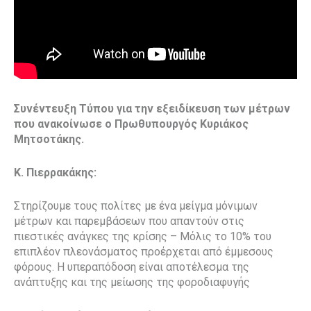
Συνέντευξη Τύπου για την εξειδίκευση των μέτρων
που ανακοίνωσε ο Πρωθυπουργός Κυριάκος
Μητσοτάκης.
Κ. Πιερρακάκης:
Στηρίζουμε τους πολίτες με ένα μείγμα μόνιμων
μέτρων και παρεμβάσεων που απαντούν στις
πιεστικές ανάγκες της κρίσης – Μόλις το 10% του
επιπλέον πλεονάσματος προέρχεται από έμμεσους
φόρους. Η υπεραπόδοση είναι αποτέλεσμα της
ανάπτυξης και της μείωσης της φοροδιαφυγής