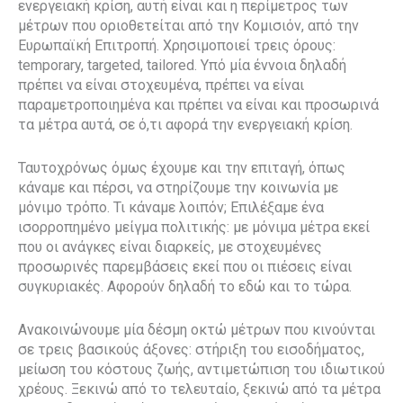
ενεργειακή κρίση, αυτή είναι και η περίμετρος των
μέτρων που οριοθετείται από την Κομισιόν, από την
Ευρωπαϊκή Επιτροπή. Χρησιμοποιεί τρεις όρους:
temporary, targeted, tailored. Υπό μία έννοια δηλαδή
πρέπει να είναι στοχευμένα, πρέπει να είναι
παραμετροποιημένα και πρέπει να είναι και προσωρινά
τα μέτρα αυτά, σε ό,τι αφορά την ενεργειακή κρίση.
Ταυτοχρόνως όμως έχουμε και την επιταγή, όπως
κάναμε και πέρσι, να στηρίζουμε την κοινωνία με
μόνιμο τρόπο. Τι κάναμε λοιπόν; Επιλέξαμε ένα
ισορροπημένο μείγμα πολιτικής: με μόνιμα μέτρα εκεί
που οι ανάγκες είναι διαρκείς, με στοχευμένες
προσωρινές παρεμβάσεις εκεί που οι πιέσεις είναι
συγκυριακές. Αφορούν δηλαδή το εδώ και το τώρα.
Ανακοινώνουμε μία δέσμη οκτώ μέτρων που κινούνται
σε τρεις βασικούς άξονες: στήριξη του εισοδήματος,
μείωση του κόστους ζωής, αντιμετώπιση του ιδιωτικού
χρέους. Ξεκινώ από το τελευταίο, ξεκινώ από τα μέτρα