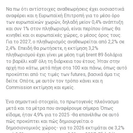
Να πω ότι αντίστοιχες αναθεωρήσεις έχει ουσιαστικά
αναφέρει και η Ευρωπαϊκή Επιτροπή για το μέσο όρο
των ευρωπαϊκών χωρών, δηλαδή μείον 0,4% ανάπτυξη
και συν 1% στον πληθωρισμό, είναι περίπου όπως θα
κινηθεί και οι ευρωπαϊκές χώρες, ο μέσος όρος τους.
Για το 2027, ο πληθωρισμός αναθεωρείται από 2,2% σε
2,4%. Επειδή θα ρωτήσετε, η εκτίμηση 3,2%
πληθωρισμού έχει γίνει με μέση τιμή brent 89 δολάρια
το βαρέλι καθ’ όλη τη διάρκεια του έτους. Ήταν στην
αρχή πιο κάτω, μετά πήγε στα 100 και πάνω, όπως αυτό
προκύπτει από τις τιμές των futures, βασικά άμα τις
δείτε. Οπότε, με αυτόν τον τρόπο κάνει και η
Commission εκτίμηση και εμείς.
Ένα σημαντικό στοιχείο, το πρωτογενές πλεόνασμα
μετά και τα μέτρα που αναφέρουμε σήμερα. Όπως
είδαμε, ήταν 4,9% για το 2025 -θα επανέλθω σε αυτό
πώς προκύπτει και πώς δημιουργείται ο
δημοσιονομικός χώρος- για το 2026 εκτιμάται σε 3,2%