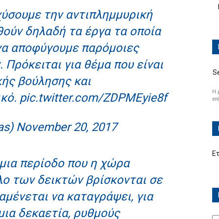
σχύσουμε την αντιπλημμυρική
θούν δηλαδή τα έργα τα οποία
να αποφύγουμε παρόμοιες
 Πρόκειται για θέμα που είναι
S
ής βούλησης και
Η 
ικό.
pic.twitter.com/ZDPMEyie8f
επ
as)
November 20, 2017
Ε
μια περίοδο που η χώρα
λο των δεικτών βρίσκονται σε
αμένεται να καταγράψει, για
μια δεκαετία, ρυθμούς
Ισ