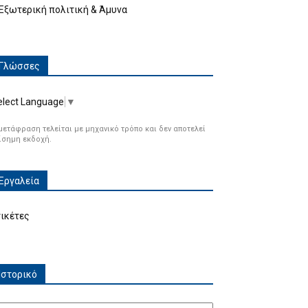
Εξωτερική πολιτική & Άμυνα
Γλώσσες
elect Language
▼
μετάφραση τελείται με μηχανικό τρόπο και δεν αποτελεί
ίσημη εκδοχή.
Εργαλεία
τικέτες
Ιστορικό
τορικό