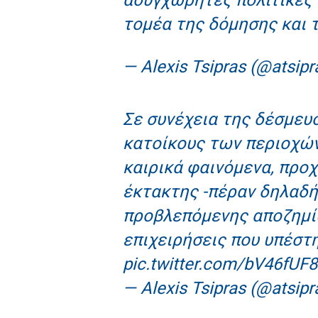
τομέα της δόμησης και 
— Alexis Tsipras (@atsipr
Σε συνέχεια της δέσμευ
κατοίκους των περιοχών
καιρικά φαινόμενα, προ
έκτακτης -πέραν δηλαδή
προβλεπόμενης αποζημίω
επιχειρήσεις που υπέστη
pic.twitter.com/bV46fUF
— Alexis Tsipras (@atsipr