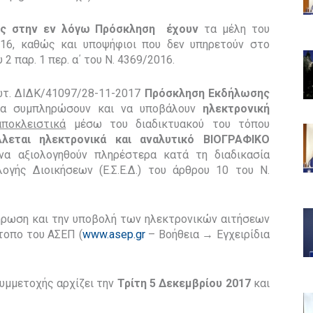
ής στην εν λόγω Πρόσκληση έχουν
τα μέλη του
16, καθώς και υποψήφιοι που δεν υπηρετούν στο
2 παρ. 1 περ. α΄ του Ν. 4369/2016.
ρωτ. ΔΙΔΚ/41097/28-11-2017
Πρόσκληση Εκδήλωσης
 να συμπληρώσουν και να υποβάλουν
ηλεκτρονική
αποκλειστικά
μέσω του διαδικτυακού του τόπου
λεται ηλεκτρονικά και αναλυτικό ΒΙΟΓΡΑΦΙΚΟ
 να αξιολογηθούν πληρέστερα κατά τη διαδικασία
ογής Διοικήσεων (Ε.Σ.Ε.Δ.) του άρθρου 10 του Ν.
λήρωση και την υποβολή των ηλεκτρονικών αιτήσεων
τοπο του ΑΣΕΠ (
www.asep.gr
– Βοήθεια → Εγχειρίδια
υμμετοχής αρχίζει την
Τρίτη 5 Δεκεμβρίου 2017
και