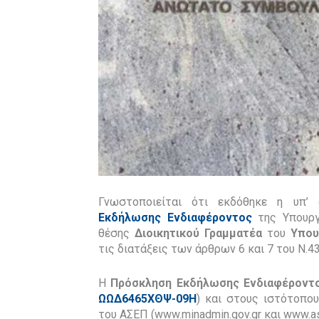
Γνωστοποιείται ότι εκδόθηκε η υπ’ 
Εκδήλωσης Ενδιαφέροντος
της Υπουργ
θέσης
Διοικητικού Γραμματέα
του
Υπου
τις διατάξεις των άρθρων 6 και 7 του Ν.4
Η
Πρόσκληση Εκδήλωσης Ενδιαφέροντ
ΩΩΔ6465ΧΘΨ-09Η
) και στους ιστότοπο
του ΑΣΕΠ (www.minadmin.gov.gr και www.as