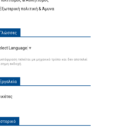
Πολιτισμός & Αθλητισμός
Εξωτερική πολιτική & Άμυνα
Γλώσσες
elect Language
▼
μετάφραση τελείται με μηχανικό τρόπο και δεν αποτελεί
ίσημη εκδοχή.
Εργαλεία
τικέτες
Ιστορικό