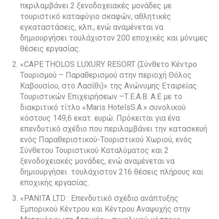
περιλαμβάνει 2 ξενοδοχειακές μονάδες με
τουριστικό καταφύγιο σκαφών, αθλητικές
εγκαταστάσεις, κλπ., ενώ αναμένεται να
δημιουργήσει τουλάχιστον 200 εποχικές και μόνιμες
θέσεις εργασίας.
«CAPE THOLOS LUXURY RESORT (Σύνθετο Κέντρο
Τουρισμού – Παραθερισμού στην περιοχή Θόλος
Καβουσίου, στο Λασίθι)» της Ανώνυμης Εταιρείας
Τουριστικών Επιχειρήσεων –Τ.Ε.Α.Β. Α.Ε με το
διακριτικό τίτλο «Maris HotelsS.A.» συνολικού
κόστους 149,6 εκατ. ευρώ. Πρόκειται για ένα
επενδυτικό σχέδιο που περιλαμβάνει την κατασκευή
ενός Παραθεριστικού-Τουριστικού Χωριού, ενός
Σύνθετου Τουριστικού Καταλύματος και 2
ξενοδοχειακές μονάδες, ενώ αναμένεται να
δημιουργήσει τουλάχιστον 216 θέσεις πλήρους και
εποχικής εργασίας.
«PANITA LTD : Επενδυτικό σχέδιο ανάπτυξης
Εμπορικού Κέντρου και Κέντρου Αναψυχής στην