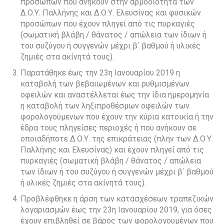
προσώπων που ανήκουν στην αρμοδιότητα των
Δ.Ο.Υ. Παλλήνης και Δ.Ο.Υ. Ελευσίνας και φυσικών
προσώπων που έχουν πληγεί από τις πυρκαγιές
(σωματική βλάβη / θάνατος / απώλεια των ίδιων ή
του συζύγου ή συγγενών μέχρι β΄ βαθμού ή υλικές
ζημιές στα ακίνητά τους).
Παρατάθηκε έως την 23η Ιανουαρίου 2019 η
καταβολή των βεβαιωμένων και ρυθμισμένων
οφειλών και αναστέλλεται έως την ίδια ημερομηνία
η καταβολή των ληξιπροθέσμων οφειλών των
φορολογούμενων που έχουν την κύρια κατοικία ή την
έδρα τους πληγείσες περιοχές ή που ανήκουν σε
οποιαδήποτε Δ.Ο.Υ. της επικράτειας (πλην των Δ.Ο.Υ.
Παλλήνης και Ελευσίνας) και έχουν πληγεί από τις
πυρκαγιές (σωματική βλάβη / θάνατος / απώλεια
των ίδιων ή του συζύγου ή συγγενών μέχρι β΄ βαθμού
ή υλικές ζημιές στα ακίνητά τους).
Προβλέφθηκε η άρση των κατασχέσεων τραπεζικών
λογαριασμών έως την 23η Ιανουαρίου 2019, για όσες
έχουν επιβληθεί σε βάρος των φορολογουμένων που