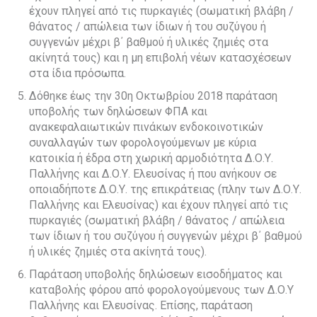
έχουν πληγεί από τις πυρκαγιές (σωματική βλάβη /
θάνατος / απώλεια των ίδιων ή του συζύγου ή
συγγενών μέχρι β΄ βαθμού ή υλικές ζημιές στα
ακίνητά τους) και η μη επιβολή νέων κατασχέσεων
στα ίδια πρόσωπα.
Δόθηκε έως την 30η Οκτωβρίου 2018 παράταση
υποβολής των δηλώσεων ΦΠΑ και
ανακεφαλαιωτικών πινάκων ενδοκοινοτικών
συναλλαγών των φορολογούμενων με κύρια
κατοικία ή έδρα στη χωρική αρμοδιότητα Δ.Ο.Υ.
Παλλήνης και Δ.Ο.Υ. Ελευσίνας ή που ανήκουν σε
οποιαδήποτε Δ.Ο.Υ. της επικράτειας (πλην των Δ.Ο.Υ.
Παλλήνης και Ελευσίνας) και έχουν πληγεί από τις
πυρκαγιές (σωματική βλάβη / θάνατος / απώλεια
των ίδιων ή του συζύγου ή συγγενών μέχρι β΄ βαθμού
ή υλικές ζημιές στα ακίνητά τους).
Παράταση υποβολής δηλώσεων εισοδήματος και
καταβολής φόρου από φορολογούμενους των Δ.Ο.Υ
Παλλήνης και Ελευσίνας. Επίσης, παράταση